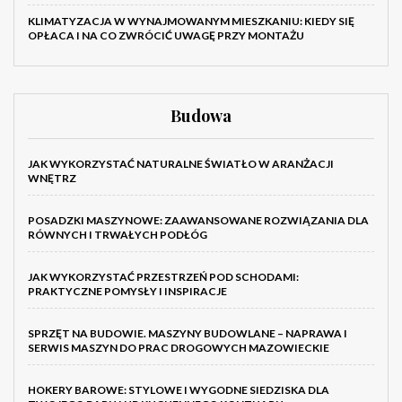
KLIMATYZACJA W WYNAJMOWANYM MIESZKANIU: KIEDY SIĘ
OPŁACA I NA CO ZWRÓCIĆ UWAGĘ PRZY MONTAŻU
Budowa
JAK WYKORZYSTAĆ NATURALNE ŚWIATŁO W ARANŻACJI
WNĘTRZ
POSADZKI MASZYNOWE: ZAAWANSOWANE ROZWIĄZANIA DLA
RÓWNYCH I TRWAŁYCH PODŁÓG
JAK WYKORZYSTAĆ PRZESTRZEŃ POD SCHODAMI:
PRAKTYCZNE POMYSŁY I INSPIRACJE
SPRZĘT NA BUDOWIE. MASZYNY BUDOWLANE – NAPRAWA I
SERWIS MASZYN DO PRAC DROGOWYCH MAZOWIECKIE
HOKERY BAROWE: STYLOWE I WYGODNE SIEDZISKA DLA