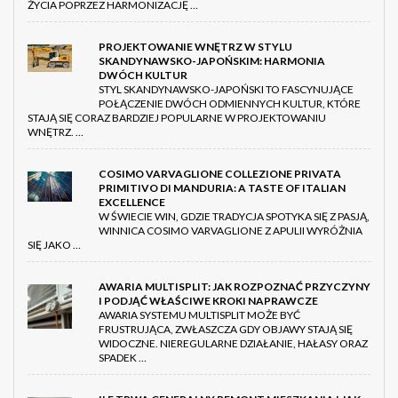
ŻYCIA POPRZEZ HARMONIZACJĘ …
PROJEKTOWANIE WNĘTRZ W STYLU
SKANDYNAWSKO-JAPOŃSKIM: HARMONIA
DWÓCH KULTUR
STYL SKANDYNAWSKO-JAPOŃSKI TO FASCYNUJĄCE
POŁĄCZENIE DWÓCH ODMIENNYCH KULTUR, KTÓRE
STAJĄ SIĘ CORAZ BARDZIEJ POPULARNE W PROJEKTOWANIU
WNĘTRZ. …
COSIMO VARVAGLIONE COLLEZIONE PRIVATA
PRIMITIVO DI MANDURIA: A TASTE OF ITALIAN
EXCELLENCE
W ŚWIECIE WIN, GDZIE TRADYCJA SPOTYKA SIĘ Z PASJĄ,
WINNICA COSIMO VARVAGLIONE Z APULII WYRÓŻNIA
SIĘ JAKO …
AWARIA MULTISPLIT: JAK ROZPOZNAĆ PRZYCZYNY
I PODJĄĆ WŁAŚCIWE KROKI NAPRAWCZE
AWARIA SYSTEMU MULTISPLIT MOŻE BYĆ
FRUSTRUJĄCA, ZWŁASZCZA GDY OBJAWY STAJĄ SIĘ
WIDOCZNE. NIEREGULARNE DZIAŁANIE, HAŁASY ORAZ
SPADEK …