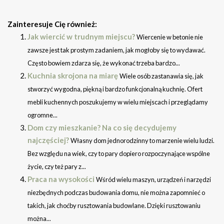
Zainteresuje Cię również:
Jak wiercić w trudnym miejscu?
Wiercenie w betonie nie
zawsze jest tak prostym zadaniem, jak mogłoby się to wydawać.
Często bowiem zdarza się, że wykonać trzeba bardzo...
Kuchnia skrojona na miarę
Wiele osób zastanawia się, jak
stworzyć wygodna, piękną i bardzo funkcjonalną kuchnię. Ofert
mebli kuchennych poszukujemy w wielu miejscach i przeglądamy
ogromne...
Dom czy mieszkanie? Na co się decydujemy
najczęściej?
Własny dom jednorodzinny to marzenie wielu ludzi.
Bez względu na wiek, czy to pary dopiero rozpoczynające wspólne
życie, czy też pary z...
Praca na wysokości
Wśród wielu maszyn, urządzeń i narzędzi
niezbędnych podczas budowania domu, nie można zapomnieć o
takich, jak choćby rusztowania budowlane. Dzięki rusztowaniu
można...