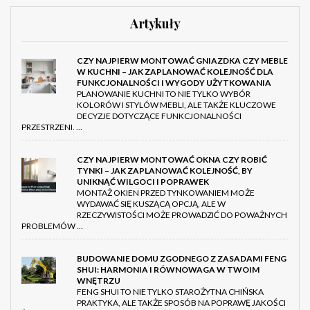
Artykuły
CZY NAJPIERW MONTOWAĆ GNIAZDKA CZY MEBLE
W KUCHNI – JAK ZAPLANOWAĆ KOLEJNOŚĆ DLA
FUNKCJONALNOŚCI I WYGODY UŻYTKOWANIA
PLANOWANIE KUCHNI TO NIE TYLKO WYBÓR
KOLORÓW I STYLÓW MEBLI, ALE TAKŻE KLUCZOWE
DECYZJE DOTYCZĄCE FUNKCJONALNOŚCI
PRZESTRZENI. …
CZY NAJPIERW MONTOWAĆ OKNA CZY ROBIĆ
TYNKI – JAK ZAPLANOWAĆ KOLEJNOŚĆ, BY
UNIKNĄĆ WILGOCI I POPRAWEK
MONTAŻ OKIEN PRZED TYNKOWANIEM MOŻE
WYDAWAĆ SIĘ KUSZĄCĄ OPCJĄ, ALE W
RZECZYWISTOŚCI MOŻE PROWADZIĆ DO POWAŻNYCH
PROBLEMÓW …
BUDOWANIE DOMU ZGODNEGO Z ZASADAMI FENG
SHUI: HARMONIA I RÓWNOWAGA W TWOIM
WNĘTRZU
FENG SHUI TO NIE TYLKO STAROŻYTNA CHIŃSKA
PRAKTYKA, ALE TAKŻE SPOSÓB NA POPRAWĘ JAKOŚCI