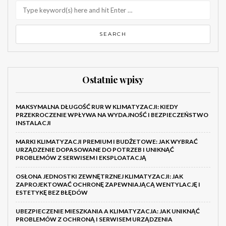
Ostatnie wpisy
MAKSYMALNA DŁUGOŚĆ RUR W KLIMATYZACJI: KIEDY
PRZEKROCZENIE WPŁYWA NA WYDAJNOŚĆ I BEZPIECZEŃSTWO
INSTALACJI
MARKI KLIMATYZACJI PREMIUM I BUDŻETOWE: JAK WYBRAĆ
URZĄDZENIE DOPASOWANE DO POTRZEB I UNIKNĄĆ
PROBLEMÓW Z SERWISEM I EKSPLOATACJĄ
OSŁONA JEDNOSTKI ZEWNĘTRZNEJ KLIMATYZACJI: JAK
ZAPROJEKTOWAĆ OCHRONĘ ZAPEWNIAJĄCĄ WENTYLACJĘ I
ESTETYKĘ BEZ BŁĘDÓW
UBEZPIECZENIE MIESZKANIA A KLIMATYZACJA: JAK UNIKNĄĆ
PROBLEMÓW Z OCHRONĄ I SERWISEM URZĄDZENIA