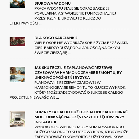
BIUROWĄ W DOMU
PRACA W DOMU STAJE SIĘ CORAZ BARDZIEJ
POPULARNA, A STWORZENIE FUNKCJONALNEJ
PRZESTRZENI BIUROWEJ TO KLUCZ DO
EFEKTYWNOŚCI …
DLA KOGO KARCIANKI?
WIELE OSÓB NIE WYOBRAŻA SOBIE ŻYCIA BEZ ŚWIATA
GIER. BARDZO DUŻĄ POPULARNOŚCIĄ NA CAŁYM
ŚWIECIE CIESZĄ SIĘ …
JAK SKUTECZNIE ZAPLANOWAĆ REZERWĘ
CZASOWĄ W HARMONOGRAMIE REMONTU, BY
UNIKNĄĆ OPÓŹNIEŃ I RYZYKA
PLANOWANIE REZERWY CZASOWEJ W
HARMONOGRAMIE REMONTU TO KLUCZOWY KROK,
KTÓRY MOŻE ZADECYDOWAĆ O SUKCESIE CAŁEGO
PROJEKTU. NIEWŁAŚCIWE …
KLIMATYZACJA DO DUŻEGO SALONU: JAK DOBRAĆ
MOC I UNIKNĄĆ NAJCZĘSTSZYCH BŁĘDÓW PRZY
INSTALACJI
WYBÓR ODPOWIEDNIEJ MOCY KLIMATYZATORA DO
DUŻEGO SALONU TO KLUCZOWY KROK, KTÓRY MOŻE
ZADECYDOWAĆ O KOMFORTCIE UŻYTKOWNIKÓW