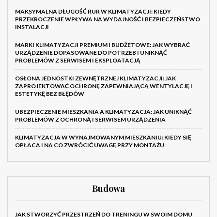
MAKSYMALNA DŁUGOŚĆ RUR W KLIMATYZACJI: KIEDY
PRZEKROCZENIE WPŁYWA NA WYDAJNOŚĆ I BEZPIECZEŃSTWO
INSTALACJI
MARKI KLIMATYZACJI PREMIUM I BUDŻETOWE: JAK WYBRAĆ
URZĄDZENIE DOPASOWANE DO POTRZEB I UNIKNĄĆ
PROBLEMÓW Z SERWISEM I EKSPLOATACJĄ
OSŁONA JEDNOSTKI ZEWNĘTRZNEJ KLIMATYZACJI: JAK
ZAPROJEKTOWAĆ OCHRONĘ ZAPEWNIAJĄCĄ WENTYLACJĘ I
ESTETYKĘ BEZ BŁĘDÓW
UBEZPIECZENIE MIESZKANIA A KLIMATYZACJA: JAK UNIKNĄĆ
PROBLEMÓW Z OCHRONĄ I SERWISEM URZĄDZENIA
KLIMATYZACJA W WYNAJMOWANYM MIESZKANIU: KIEDY SIĘ
OPŁACA I NA CO ZWRÓCIĆ UWAGĘ PRZY MONTAŻU
Budowa
JAK STWORZYĆ PRZESTRZEŃ DO TRENINGU W SWOIM DOMU