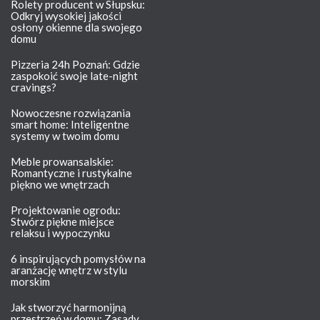
Rolety producent w Słupsku:
Odkryj wysokiej jakości
osłony okienne dla swojego
domu
Pizzeria 24h Poznań: Gdzie
zaspokoić swoje late-night
cravings?
Nowoczesne rozwiązania
smart home: Inteligentne
systemy w twoim domu
Meble prowansalskie:
Romantyczne i rustykalne
piękno we wnętrzach
Projektowanie ogrodu:
Stwórz piękne miejsce
relaksu i wypoczynku
6 inspirujących pomysłów na
aranżację wnętrz w stylu
morskim
Jak stworzyć harmonijną
przestrzeń w domu: Zasady