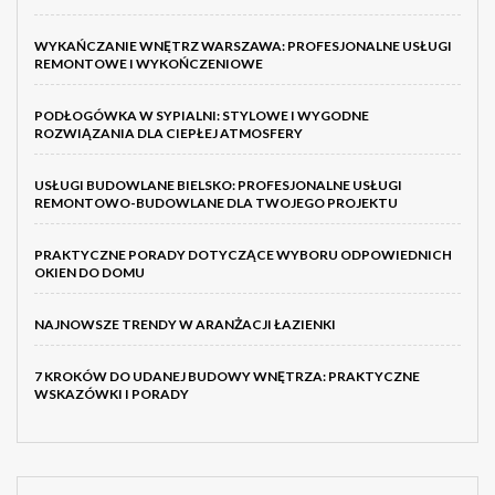
WYKAŃCZANIE WNĘTRZ WARSZAWA: PROFESJONALNE USŁUGI
REMONTOWE I WYKOŃCZENIOWE
PODŁOGÓWKA W SYPIALNI: STYLOWE I WYGODNE
ROZWIĄZANIA DLA CIEPŁEJ ATMOSFERY
USŁUGI BUDOWLANE BIELSKO: PROFESJONALNE USŁUGI
REMONTOWO-BUDOWLANE DLA TWOJEGO PROJEKTU
PRAKTYCZNE PORADY DOTYCZĄCE WYBORU ODPOWIEDNICH
OKIEN DO DOMU
NAJNOWSZE TRENDY W ARANŻACJI ŁAZIENKI
7 KROKÓW DO UDANEJ BUDOWY WNĘTRZA: PRAKTYCZNE
WSKAZÓWKI I PORADY