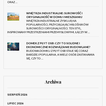
ORAZ …
WNĘTRZA INDUSTRIALNE: SUROWOŚĆ I
ORYGINALNOŚĆ W DOMU I MIESZKANIU
WNĘTRZA INDUSTRIALNE ZYSKUJĄ NA
POPULARNOŚCI, PRZYCIĄGAJĄC MIŁOŚNIKÓW
SUROWOŚCI I ORYGINALNOŚCI. TEN STYL,
INSPIROWANY PRZESTRZENIAMI PRZEMYSŁOWYMI, ŁĄCZY W …
DOMEK Z PŁYT OSB: CZY TO SOLIDNE I
EKONOMICZNE ROZWIĄZANIE BUDOWLANE?
BUDOWA DOMKU Z PŁYT OSB STAJE SIĘ CORAZ
BARDZIEJ POPULARNA, A WIELE OSÓB ZASTANAWIA
SIĘ, CZY TO …
Archiwa
SIERPIEŃ 2026
LIPIEC 2026