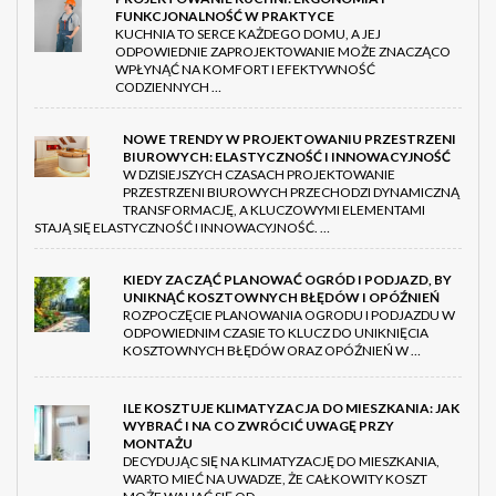
FUNKCJONALNOŚĆ W PRAKTYCE
KUCHNIA TO SERCE KAŻDEGO DOMU, A JEJ
ODPOWIEDNIE ZAPROJEKTOWANIE MOŻE ZNACZĄCO
WPŁYNĄĆ NA KOMFORT I EFEKTYWNOŚĆ
CODZIENNYCH …
NOWE TRENDY W PROJEKTOWANIU PRZESTRZENI
BIUROWYCH: ELASTYCZNOŚĆ I INNOWACYJNOŚĆ
W DZISIEJSZYCH CZASACH PROJEKTOWANIE
PRZESTRZENI BIUROWYCH PRZECHODZI DYNAMICZNĄ
TRANSFORMACJĘ, A KLUCZOWYMI ELEMENTAMI
STAJĄ SIĘ ELASTYCZNOŚĆ I INNOWACYJNOŚĆ. …
KIEDY ZACZĄĆ PLANOWAĆ OGRÓD I PODJAZD, BY
UNIKNĄĆ KOSZTOWNYCH BŁĘDÓW I OPÓŹNIEŃ
ROZPOCZĘCIE PLANOWANIA OGRODU I PODJAZDU W
ODPOWIEDNIM CZASIE TO KLUCZ DO UNIKNIĘCIA
KOSZTOWNYCH BŁĘDÓW ORAZ OPÓŹNIEŃ W …
ILE KOSZTUJE KLIMATYZACJA DO MIESZKANIA: JAK
WYBRAĆ I NA CO ZWRÓCIĆ UWAGĘ PRZY
MONTAŻU
DECYDUJĄC SIĘ NA KLIMATYZACJĘ DO MIESZKANIA,
WARTO MIEĆ NA UWADZE, ŻE CAŁKOWITY KOSZT