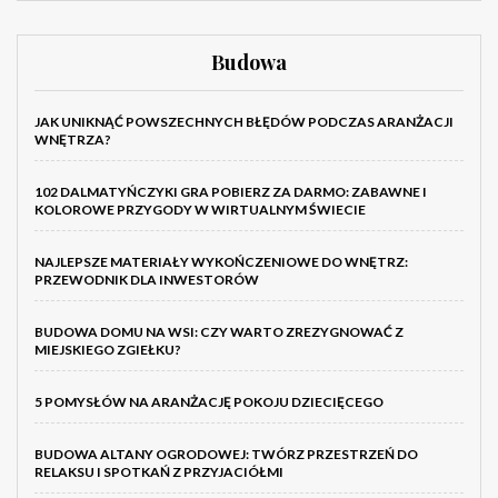
Budowa
JAK UNIKNĄĆ POWSZECHNYCH BŁĘDÓW PODCZAS ARANŻACJI
WNĘTRZA?
102 DALMATYŃCZYKI GRA POBIERZ ZA DARMO: ZABAWNE I
KOLOROWE PRZYGODY W WIRTUALNYM ŚWIECIE
NAJLEPSZE MATERIAŁY WYKOŃCZENIOWE DO WNĘTRZ:
PRZEWODNIK DLA INWESTORÓW
BUDOWA DOMU NA WSI: CZY WARTO ZREZYGNOWAĆ Z
MIEJSKIEGO ZGIEŁKU?
5 POMYSŁÓW NA ARANŻACJĘ POKOJU DZIECIĘCEGO
BUDOWA ALTANY OGRODOWEJ: TWÓRZ PRZESTRZEŃ DO
RELAKSU I SPOTKAŃ Z PRZYJACIÓŁMI