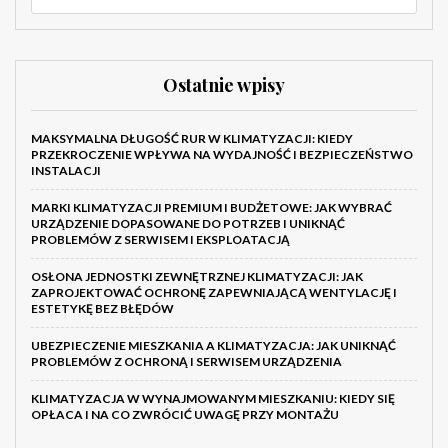
Ostatnie wpisy
MAKSYMALNA DŁUGOŚĆ RUR W KLIMATYZACJI: KIEDY
PRZEKROCZENIE WPŁYWA NA WYDAJNOŚĆ I BEZPIECZEŃSTWO
INSTALACJI
MARKI KLIMATYZACJI PREMIUM I BUDŻETOWE: JAK WYBRAĆ
URZĄDZENIE DOPASOWANE DO POTRZEB I UNIKNĄĆ
PROBLEMÓW Z SERWISEM I EKSPLOATACJĄ
OSŁONA JEDNOSTKI ZEWNĘTRZNEJ KLIMATYZACJI: JAK
ZAPROJEKTOWAĆ OCHRONĘ ZAPEWNIAJĄCĄ WENTYLACJĘ I
ESTETYKĘ BEZ BŁĘDÓW
UBEZPIECZENIE MIESZKANIA A KLIMATYZACJA: JAK UNIKNĄĆ
PROBLEMÓW Z OCHRONĄ I SERWISEM URZĄDZENIA
KLIMATYZACJA W WYNAJMOWANYM MIESZKANIU: KIEDY SIĘ
OPŁACA I NA CO ZWRÓCIĆ UWAGĘ PRZY MONTAŻU