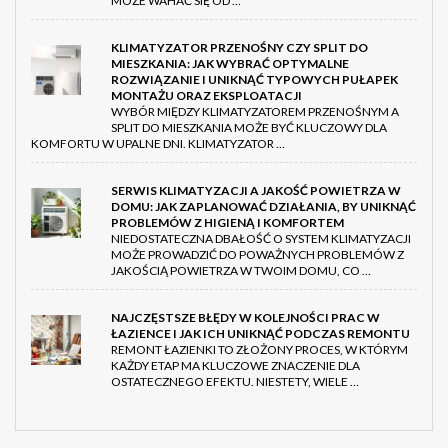
MOŻE WAHAĆ SIĘ OD …
KLIMATYZATOR PRZENOŚNY CZY SPLIT DO
MIESZKANIA: JAK WYBRAĆ OPTYMALNE
ROZWIĄZANIE I UNIKNĄĆ TYPOWYCH PUŁAPEK
MONTAŻU ORAZ EKSPLOATACJI
WYBÓR MIĘDZY KLIMATYZATOREM PRZENOŚNYM A
SPLIT DO MIESZKANIA MOŻE BYĆ KLUCZOWY DLA
KOMFORTU W UPALNE DNI. KLIMATYZATOR …
SERWIS KLIMATYZACJI A JAKOŚĆ POWIETRZA W
DOMU: JAK ZAPLANOWAĆ DZIAŁANIA, BY UNIKNĄĆ
PROBLEMÓW Z HIGIENĄ I KOMFORTEM
NIEDOSTATECZNA DBAŁOŚĆ O SYSTEM KLIMATYZACJI
MOŻE PROWADZIĆ DO POWAŻNYCH PROBLEMÓW Z
JAKOŚCIĄ POWIETRZA W TWOIM DOMU, CO …
NAJCZĘSTSZE BŁĘDY W KOLEJNOŚCI PRAC W
ŁAZIENCE I JAK ICH UNIKNĄĆ PODCZAS REMONTU
REMONT ŁAZIENKI TO ZŁOŻONY PROCES, W KTÓRYM
KAŻDY ETAP MA KLUCZOWE ZNACZENIE DLA
OSTATECZNEGO EFEKTU. NIESTETY, WIELE …