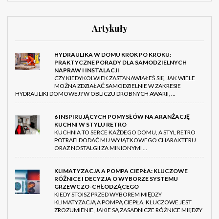
Artykuły
HYDRAULIKA W DOMU KROK PO KROKU:
PRAKTYCZNE PORADY DLA SAMODZIELNYCH
NAPRAW I INSTALACJI
CZY KIEDYKOLWIEK ZASTANAWIAŁEŚ SIĘ, JAK WIELE
MOŻNA ZDZIAŁAĆ SAMODZIELNIE W ZAKRESIE
HYDRAULIKI DOMOWEJ? W OBLICZU DROBNYCH AWARII, …
6 INSPIRUJĄCYCH POMYSŁÓW NA ARANŻACJĘ
KUCHNI W STYLU RETRO
KUCHNIA TO SERCE KAŻDEGO DOMU, A STYL RETRO
POTRAFI DODAĆ MU WYJĄTKOWEGO CHARAKTERU
ORAZ NOSTALGII ZA MINIONYMI …
KLIMATYZACJA A POMPA CIEPŁA: KLUCZOWE
RÓŻNICE I DECYZJA O WYBORZE SYSTEMU
GRZEWCZO-CHŁODZĄCEGO
KIEDY STOISZ PRZED WYBOREM MIĘDZY
KLIMATYZACJĄ A POMPĄ CIEPŁA, KLUCZOWE JEST
ZROZUMIENIE, JAKIE SĄ ZASADNICZE RÓŻNICE MIĘDZY
…