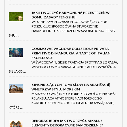
JAK STWORZYĆ HARMONIJNĄ PRZESTRZEŃ W
DOMU: ZASADY FENG SHUI
W DZISIEJSZYCH CZASACH CORAZ WIĘCEJ OSÓB
POSZUKUJE SPOSOBÓW NA STWORZENIE
HARMONIJNEJ PRZESTRZENI W SWOIM DOMU. FENG
SHUI, …
COSIMO VARVAGLIONE COLLEZIONE PRIVATA
PRIMITIVO DI MANDURIA: A TASTE OF ITALIAN
EXCELLENCE
W ŚWIECIE WIN, GDZIE TRADYCJA SPOTYKA SIĘ Z PASJĄ,
WINNICA COSIMO VARVAGLIONE Z APULII WYRÓŻNIA
SIĘ JAKO …
6 INSPIRUJĄCYCH POMYSŁÓW NA ARANŻACJĘ
WNĘTRZ W STYLU MORSKIM
MARZYSZ O WNĘTRZU, KTÓRE PRZYWOŁUJE NA MYŚL
RELAKSUJĄCĄ ATMOSFERĘ NADMORSKIEGO
KURORTU? STYL MORSKI TO IDEALNE ROZWIĄZANIE,
KTÓRE …
DEKORACJE DIY: JAK TWORZYĆ UNIKALNE
ELEMENTY DEKORACYJNE SAMODZIELNIE?