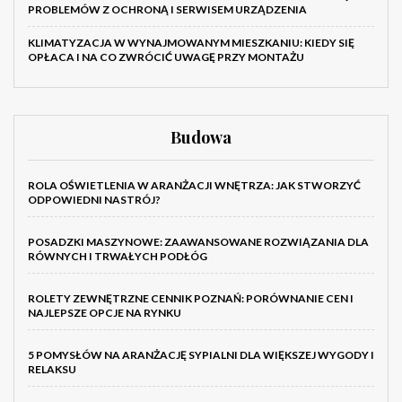
PROBLEMÓW Z OCHRONĄ I SERWISEM URZĄDZENIA
KLIMATYZACJA W WYNAJMOWANYM MIESZKANIU: KIEDY SIĘ
OPŁACA I NA CO ZWRÓCIĆ UWAGĘ PRZY MONTAŻU
Budowa
ROLA OŚWIETLENIA W ARANŻACJI WNĘTRZA: JAK STWORZYĆ
ODPOWIEDNI NASTRÓJ?
POSADZKI MASZYNOWE: ZAAWANSOWANE ROZWIĄZANIA DLA
RÓWNYCH I TRWAŁYCH PODŁÓG
ROLETY ZEWNĘTRZNE CENNIK POZNAŃ: PORÓWNANIE CEN I
NAJLEPSZE OPCJE NA RYNKU
5 POMYSŁÓW NA ARANŻACJĘ SYPIALNI DLA WIĘKSZEJ WYGODY I
RELAKSU