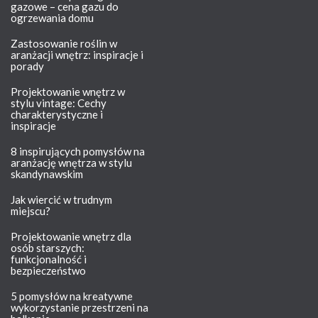
gazowe – cena gazu do
ogrzewania domu
Zastosowanie roślin w
aranżacji wnętrz: inspiracje i
porady
Projektowanie wnętrz w
stylu vintage: Cechy
charakterystyczne i
inspiracje
8 inspirujących pomysłów na
aranżację wnętrza w stylu
skandynawskim
Jak wiercić w trudnym
miejscu?
Projektowanie wnętrz dla
osób starszych:
funkcjonalność i
bezpieczeństwo
5 pomysłów na kreatywne
wykorzystanie przestrzeni na