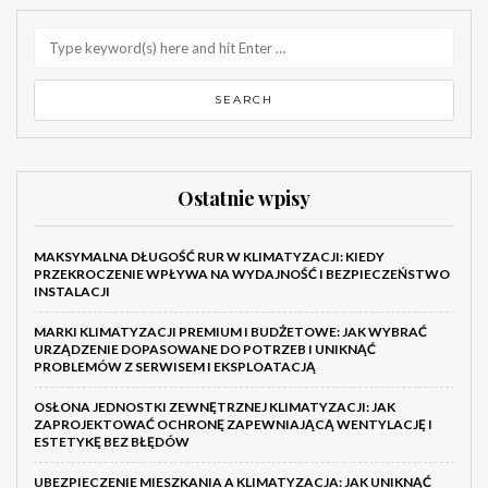
Ostatnie wpisy
MAKSYMALNA DŁUGOŚĆ RUR W KLIMATYZACJI: KIEDY
PRZEKROCZENIE WPŁYWA NA WYDAJNOŚĆ I BEZPIECZEŃSTWO
INSTALACJI
MARKI KLIMATYZACJI PREMIUM I BUDŻETOWE: JAK WYBRAĆ
URZĄDZENIE DOPASOWANE DO POTRZEB I UNIKNĄĆ
PROBLEMÓW Z SERWISEM I EKSPLOATACJĄ
OSŁONA JEDNOSTKI ZEWNĘTRZNEJ KLIMATYZACJI: JAK
ZAPROJEKTOWAĆ OCHRONĘ ZAPEWNIAJĄCĄ WENTYLACJĘ I
ESTETYKĘ BEZ BŁĘDÓW
UBEZPIECZENIE MIESZKANIA A KLIMATYZACJA: JAK UNIKNĄĆ