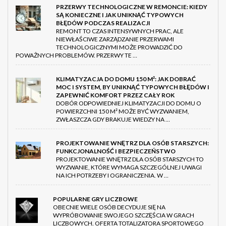
PRZERWY TECHNOLOGICZNE W REMONCIE: KIEDY
SĄ KONIECZNE I JAK UNIKNĄĆ TYPOWYCH
BŁĘDÓW PODCZAS REALIZACJI
REMONT TO CZAS INTENSYWNYCH PRAC, ALE
NIEWŁAŚCIWE ZARZĄDZANIE PRZERWAMI
TECHNOLOGICZNYMI MOŻE PROWADZIĆ DO
POWAŻNYCH PROBLEMÓW. PRZERWY TE …
KLIMATYZACJA DO DOMU 150 M²: JAK DOBRAĆ
MOC I SYSTEM, BY UNIKNĄĆ TYPOWYCH BŁĘDÓW I
ZAPEWNIĆ KOMFORT PRZEZ CAŁY ROK
DOBÓR ODPOWIEDNIEJ KLIMATYZACJI DO DOMU O
POWIERZCHNI 150 M² MOŻE BYĆ WYZWANIEM,
ZWŁASZCZA GDY BRAKUJE WIEDZY NA …
PROJEKTOWANIE WNĘTRZ DLA OSÓB STARSZYCH:
FUNKCJONALNOŚĆ I BEZPIECZEŃSTWO
PROJEKTOWANIE WNĘTRZ DLA OSÓB STARSZYCH TO
WYZWANIE, KTÓRE WYMAGA SZCZEGÓLNEJ UWAGI
NA ICH POTRZEBY I OGRANICZENIA. W …
POPULARNE GRY LICZBOWE
OBECNIE WIELE OSÓB DECYDUJE SIĘ NA
WYPRÓBOWANIE SWOJEGO SZCZĘŚCIA W GRACH
LICZBOWYCH. OFERTA TOTALIZATORA SPORTOWEGO