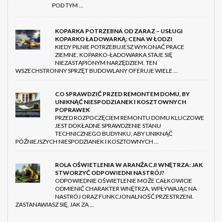
POD TYM …
KOPARKA POTRZEBNA OD ZARAZ – USŁUGI
KOPARKO ŁADOWARKĄ: CENA W ŁODZI
KIEDY PILNIE POTRZEBUJESZ WYKONAĆ PRACE
ZIEMNE, KOPARKO-ŁADOWARKA STAJE SIĘ
NIEZASTĄPIONYM NARZĘDZIEM. TEN
WSZECHSTRONNY SPRZĘT BUDOWLANY OFERUJE WIELE …
CO SPRAWDZIĆ PRZED REMONTEM DOMU, BY
UNIKNĄĆ NIESPODZIANEK I KOSZTOWNYCH
POPRAWEK
PRZED ROZPOCZĘCIEM REMONTU DOMU KLUCZOWE
JEST DOKŁADNE SPRAWDZENIE STANU
TECHNICZNEGO BUDYNKU, ABY UNIKNĄĆ
PÓŹNIEJSZYCH NIESPODZIANEK I KOSZTOWNYCH …
ROLA OŚWIETLENIA W ARANŻACJI WNĘTRZA: JAK
STWORZYĆ ODPOWIEDNI NASTRÓJ?
ODPOWIEDNIE OŚWIETLENIE MOŻE CAŁKOWICIE
ODMIENIĆ CHARAKTER WNĘTRZA, WPŁYWAJĄC NA
NASTRÓJ ORAZ FUNKCJONALNOŚĆ PRZESTRZENI.
ZASTANAWIASZ SIĘ, JAK ZA …