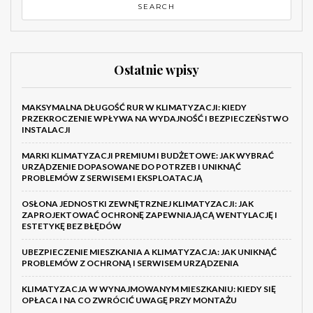
Ostatnie wpisy
MAKSYMALNA DŁUGOŚĆ RUR W KLIMATYZACJI: KIEDY
PRZEKROCZENIE WPŁYWA NA WYDAJNOŚĆ I BEZPIECZEŃSTWO
INSTALACJI
MARKI KLIMATYZACJI PREMIUM I BUDŻETOWE: JAK WYBRAĆ
URZĄDZENIE DOPASOWANE DO POTRZEB I UNIKNĄĆ
PROBLEMÓW Z SERWISEM I EKSPLOATACJĄ
OSŁONA JEDNOSTKI ZEWNĘTRZNEJ KLIMATYZACJI: JAK
ZAPROJEKTOWAĆ OCHRONĘ ZAPEWNIAJĄCĄ WENTYLACJĘ I
ESTETYKĘ BEZ BŁĘDÓW
UBEZPIECZENIE MIESZKANIA A KLIMATYZACJA: JAK UNIKNĄĆ
PROBLEMÓW Z OCHRONĄ I SERWISEM URZĄDZENIA
KLIMATYZACJA W WYNAJMOWANYM MIESZKANIU: KIEDY SIĘ
OPŁACA I NA CO ZWRÓCIĆ UWAGĘ PRZY MONTAŻU