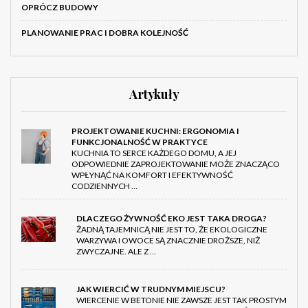
OPRÓCZ BUDOWY
PLANOWANIE PRAC I DOBRA KOLEJNOŚĆ
Artykuły
PROJEKTOWANIE KUCHNI: ERGONOMIA I
FUNKCJONALNOŚĆ W PRAKTYCE
KUCHNIA TO SERCE KAŻDEGO DOMU, A JEJ
ODPOWIEDNIE ZAPROJEKTOWANIE MOŻE ZNACZĄCO
WPŁYNĄĆ NA KOMFORT I EFEKTYWNOŚĆ
CODZIENNYCH …
DLACZEGO ŻYWNOŚĆ EKO JEST TAKA DROGA?
ŻADNĄ TAJEMNICĄ NIE JEST TO, ŻE EKOLOGICZNE
WARZYWA I OWOCE SĄ ZNACZNIE DROŻSZE, NIŻ
ZWYCZAJNE. ALE Z …
JAK WIERCIĆ W TRUDNYM MIEJSCU?
WIERCENIE W BETONIE NIE ZAWSZE JEST TAK PROSTYM