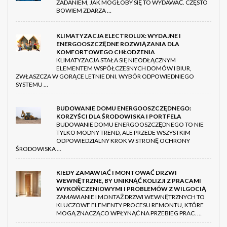
ZADANIEM, JAK MOGŁOBY SIĘ TO WYDAWAĆ. CZĘSTO
BOWIEM ZDARZA …
KLIMATYZACJA ELECTROLUX: WYDAJNE I
ENERGOOSZCZĘDNE ROZWIĄZANIA DLA
KOMFORTOWEGO CHŁODZENIA
KLIMATYZACJA STAŁA SIĘ NIEODŁĄCZNYM
ELEMENTEM WSPÓŁCZESNYCH DOMÓW I BIUR,
ZWŁASZCZA W GORĄCE LETNIE DNI. WYBÓR ODPOWIEDNIEGO
SYSTEMU …
BUDOWANIE DOMU ENERGOOSZCZĘDNEGO:
KORZYŚCI DLA ŚRODOWISKA I PORTFELA
BUDOWANIE DOMU ENERGOOSZCZĘDNEGO TO NIE
TYLKO MODNY TREND, ALE PRZEDE WSZYSTKIM
ODPOWIEDZIALNY KROK W STRONĘ OCHRONY
ŚRODOWISKA …
KIEDY ZAMAWIAĆ I MONTOWAĆ DRZWI
WEWNĘTRZNE, BY UNIKNĄĆ KOLIZJI Z PRACAMI
WYKOŃCZENIOWYMI I PROBLEMÓW Z WILGOCIĄ
ZAMAWIANIE I MONTAŻ DRZWI WEWNĘTRZNYCH TO
KLUCZOWE ELEMENTY PROCESU REMONTU, KTÓRE
MOGĄ ZNACZĄCO WPŁYNĄĆ NA PRZEBIEG PRAC. …