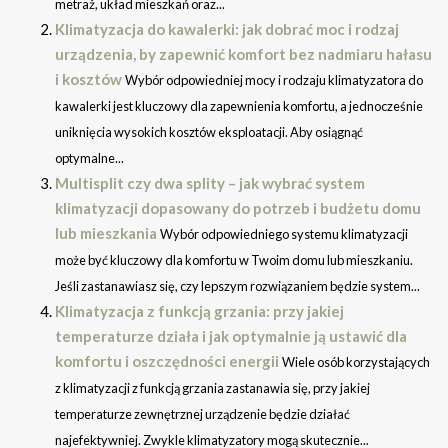
metraż, układ mieszkań oraz...
Klimatyzacja do kawalerki: jak dobrać moc i rodzaj
urządzenia, by zapewnić komfort bez nadmiaru hałasu
i kosztów
Wybór odpowiedniej mocy i rodzaju klimatyzatora do
kawalerki jest kluczowy dla zapewnienia komfortu, a jednocześnie
uniknięcia wysokich kosztów eksploatacji. Aby osiągnąć
optymalne...
Multisplit czy dwa splity – jak wybrać system
klimatyzacji dopasowany do potrzeb i budżetu domu
lub mieszkania
Wybór odpowiedniego systemu klimatyzacji
może być kluczowy dla komfortu w Twoim domu lub mieszkaniu.
Jeśli zastanawiasz się, czy lepszym rozwiązaniem będzie system...
Klimatyzacja z funkcją grzania: przy jakiej
temperaturze działa i jak optymalnie ją ustawić dla
komfortu i oszczędności energii
Wiele osób korzystających
z klimatyzacji z funkcją grzania zastanawia się, przy jakiej
temperaturze zewnętrznej urządzenie będzie działać
najefektywniej. Zwykle klimatyzatory mogą skutecznie...