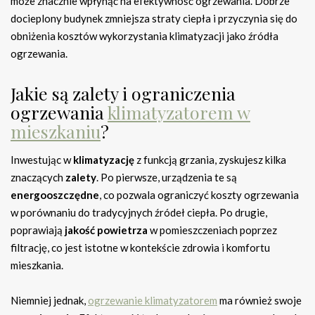
może znacznie wpłynąć na efektywność ogrzewania. Dobrze
docieplony budynek zmniejsza straty ciepła i przyczynia się do
obniżenia kosztów wykorzystania klimatyzacji jako źródła
ogrzewania.
Jakie są zalety i ograniczenia
ogrzewania
klimatyzatorem w
mieszkaniu
?
Inwestując w
klimatyzację
z funkcją grzania, zyskujesz kilka
znaczących
zalety
. Po pierwsze, urządzenia te są
energooszczędne
, co pozwala ograniczyć koszty ogrzewania
w porównaniu do tradycyjnych źródeł ciepła. Po drugie,
poprawiają
jakość powietrza
w pomieszczeniach poprzez
filtrację, co jest istotne w kontekście zdrowia i komfortu
mieszkania.
Niemniej jednak,
ogrzewanie klimatyzatorem
ma również swoje