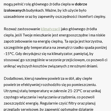
mogą pełnić rolę głównego źródła ciepła w
dobrze
izolowanych
budynkach. Ważne, by ich użycie było
uzasadnione oraz by zapewniły oszczędności i komfort cieplny.
Rozważ zastosowanie
klimatyzacji
jako głównego źródła
ciepła, jeśli Twoje mieszkanie jest energooszczędne i ma niskie
zapotrzebowanie na energię cieplną. Ta opcja jest korzystna,
szczególnie gdy temperatura na zewnątrz rzadko spada poniżej
-15°C. Gdy decydujesz się na klimatyzator, pamiętaj, by
stosować go szczególnie w sezonie przejściowym, co pozwoli ci
uniknąć wyższych kosztów związanych z mroźnymi dniami.
Dodatkowo, kieruj nawiew powietrza w dół, aby ciepłe
powietrze efektywniej rozchodziło się po pomieszczeniu.
Utrzymuj stałą temperaturę w zakresie 21-23°C oraz unikaj
częstego włączania i wyłączania urządzenia, co pozwoli
zaoszczędzić energię. Regularnie czyść filtry oraz planuj
przeglądy serwisowe, by zapewnić optymalne działanie