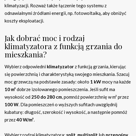
klimatyzacji. Rozważ także łączenie tego systemu z
odnawialnymi źródłami energii, np. fotowoltaiką, aby obniżyć
koszty eksploatacji.
Jak dobrać moc i rodzaj
klimatyzatora z funkcją grzania do
mieszkania?
Wybierz odpowiedni
klimatyzator
z funkcją grzania, kierując
się powierzchnią i charakterystyką swojego mieszkania. Szacuj
moc grzewczą na podstawie zasady: około
1 kW
mocy na każde
10 m²
dobrze izolowanego pomieszczenia. Jeśli sufit ma
wysokość od
250 do 280 cm
, pomnóż powierzchnię w m² przez
100 W
. Dla pomieszczeń o wyższych sufitach uwzględnij
kubaturę: długość, szerokość i wysokość, a następnie pomnóż
przez
40 W/m³
.
Wybierz rodzaj klimatyzatora:
split
,
multisplit
lub
przenośny
.