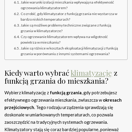
Jakie warunki izolacji mieszkania wpływają na efektywność
ogrzewania klimatyzatorem?
Co zrobić, gdy klimatyzator z funkcją grzania nie wystarcza w
bardzo niskich temperaturach?
Jakie są możliwe problemy techniczne związane z funkcją
grzania w klimatyzatorze?
Czy ogrzewanie klimatyzatorem wpływa na wilgotność
powietrza w mieszkaniu?
Jakie są różnice w kosztach eksploatacji klimatyzacji z funkcją
grzania w porównaniu z innymi systemami ogrzewania?
Kiedy warto wybrać
klimatyzację
z
funkcją grzania do mieszkania?
Wybierz klimatyzację z
funkcją grzania
, gdy potrzebujesz
efektywnego ogrzewania mieszkania, zwłaszcza w
okresach
przejściowych
. Tego rodzaju urządzenia sprawdzają się
doskonale w umiarkowanych temperaturach, co pozwala
zaoszczędzić na tradycyjnych systemach ogrzewania.
Klimatyzatory stają się coraz bardziej popularne, ponieważ