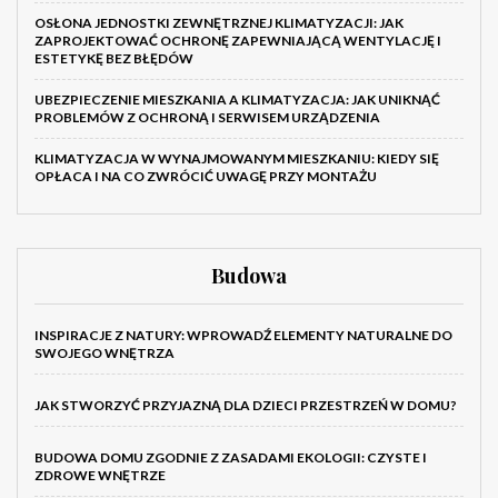
OSŁONA JEDNOSTKI ZEWNĘTRZNEJ KLIMATYZACJI: JAK
ZAPROJEKTOWAĆ OCHRONĘ ZAPEWNIAJĄCĄ WENTYLACJĘ I
ESTETYKĘ BEZ BŁĘDÓW
UBEZPIECZENIE MIESZKANIA A KLIMATYZACJA: JAK UNIKNĄĆ
PROBLEMÓW Z OCHRONĄ I SERWISEM URZĄDZENIA
KLIMATYZACJA W WYNAJMOWANYM MIESZKANIU: KIEDY SIĘ
OPŁACA I NA CO ZWRÓCIĆ UWAGĘ PRZY MONTAŻU
Budowa
INSPIRACJE Z NATURY: WPROWADŹ ELEMENTY NATURALNE DO
SWOJEGO WNĘTRZA
JAK STWORZYĆ PRZYJAZNĄ DLA DZIECI PRZESTRZEŃ W DOMU?
BUDOWA DOMU ZGODNIE Z ZASADAMI EKOLOGII: CZYSTE I
ZDROWE WNĘTRZE