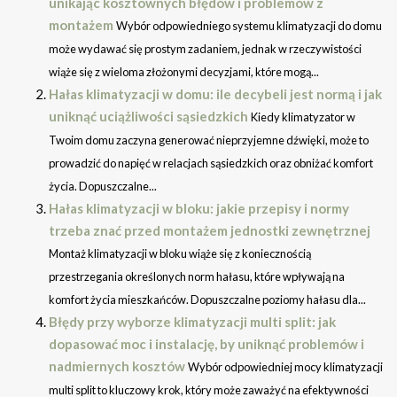
unikając kosztownych błędów i problemów z
montażem
Wybór odpowiedniego systemu klimatyzacji do domu
może wydawać się prostym zadaniem, jednak w rzeczywistości
wiąże się z wieloma złożonymi decyzjami, które mogą...
Hałas klimatyzacji w domu: ile decybeli jest normą i jak
uniknąć uciążliwości sąsiedzkich
Kiedy klimatyzator w
Twoim domu zaczyna generować nieprzyjemne dźwięki, może to
prowadzić do napięć w relacjach sąsiedzkich oraz obniżać komfort
życia. Dopuszczalne...
Hałas klimatyzacji w bloku: jakie przepisy i normy
trzeba znać przed montażem jednostki zewnętrznej
Montaż klimatyzacji w bloku wiąże się z koniecznością
przestrzegania określonych norm hałasu, które wpływają na
komfort życia mieszkańców. Dopuszczalne poziomy hałasu dla...
Błędy przy wyborze klimatyzacji multi split: jak
dopasować moc i instalację, by uniknąć problemów i
nadmiernych kosztów
Wybór odpowiedniej mocy klimatyzacji
multi split to kluczowy krok, który może zaważyć na efektywności