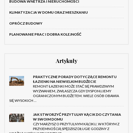
BUDOWA WNETRZA I NIERUCHOMOŚCI
KLIMATYZACJA W DOMU ORAZ MIESZKANIU
OPRÓCZ BUDOWY
PLANOWANIE PRAC I DOBRA KOLEJNOŚĆ
Artykuły
PRAKTYCZNE PORADY DOTYCZĄCE REMONTU
ŁAZIENKI NA NIEWIELKIM BUDŻECIE
REMONT ŁAZIENKI MOŻE STAĆ SIĘ PRAWDZIWYM
WYZWANIEM, ZWŁASZCZA GDY DYSPONUJEMY
OGRANICZONYM BUDŻETEM. WIELE OSÓB OBAWIA
SIĘ WYSOKICH …
JAK STWORZYĆ PRZYTULNY KĄCIK DO CZYTANIA
W SWOIM DOMU
CZY MARZYSZ O PRZYTULNYM KĄCIKU, W KTÓRYM Z
PRZYJEMNOŚCIĄ SPĘDZISZ DŁUGIE GODZINY Z