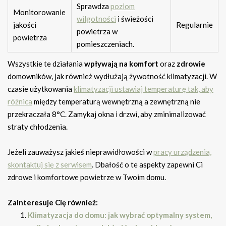
Sprawdza
poziom
Monitorowanie
wilgotności
i świeżości
jakości
Regularnie
powietrza w
powietrza
pomieszczeniach.
Wszystkie te działania
wpływają na komfort
oraz
zdrowie
domowników, jak również wydłużają żywotność klimatyzacji. W
czasie użytkowania
klimatyzacji ustawiaj temperaturę tak, aby
różnica
między temperaturą wewnętrzną a zewnętrzną nie
przekraczała 8°C. Zamykaj okna i drzwi, aby zminimalizować
straty chłodzenia.
Jeżeli zauważysz jakieś nieprawidłowości w
pracy urządzenia,
skontaktuj się z serwisem
. Dbałość o te aspekty zapewni Ci
zdrowe i komfortowe powietrze w Twoim domu.
Zainteresuje Cię również:
Klimatyzacja do domu: jak wybrać optymalny system,