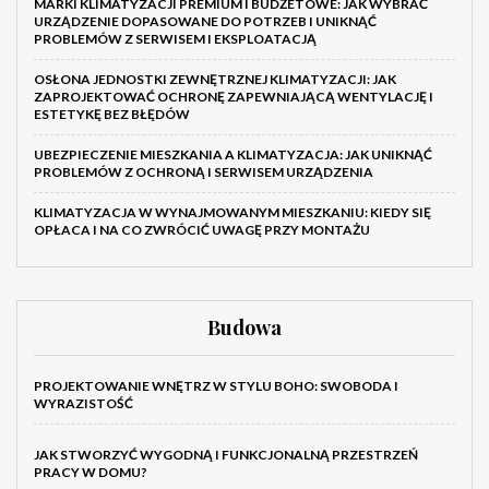
MARKI KLIMATYZACJI PREMIUM I BUDŻETOWE: JAK WYBRAĆ
URZĄDZENIE DOPASOWANE DO POTRZEB I UNIKNĄĆ
PROBLEMÓW Z SERWISEM I EKSPLOATACJĄ
OSŁONA JEDNOSTKI ZEWNĘTRZNEJ KLIMATYZACJI: JAK
ZAPROJEKTOWAĆ OCHRONĘ ZAPEWNIAJĄCĄ WENTYLACJĘ I
ESTETYKĘ BEZ BŁĘDÓW
UBEZPIECZENIE MIESZKANIA A KLIMATYZACJA: JAK UNIKNĄĆ
PROBLEMÓW Z OCHRONĄ I SERWISEM URZĄDZENIA
KLIMATYZACJA W WYNAJMOWANYM MIESZKANIU: KIEDY SIĘ
OPŁACA I NA CO ZWRÓCIĆ UWAGĘ PRZY MONTAŻU
Budowa
PROJEKTOWANIE WNĘTRZ W STYLU BOHO: SWOBODA I
WYRAZISTOŚĆ
JAK STWORZYĆ WYGODNĄ I FUNKCJONALNĄ PRZESTRZEŃ
PRACY W DOMU?