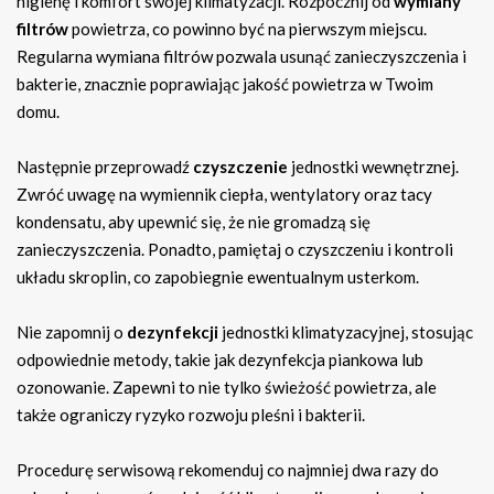
higienę i komfort swojej klimatyzacji. Rozpocznij od
wymiany
filtrów
powietrza, co powinno być na pierwszym miejscu.
Regularna wymiana filtrów pozwala usunąć zanieczyszczenia i
bakterie, znacznie poprawiając jakość powietrza w Twoim
domu.
Następnie przeprowadź
czyszczenie
jednostki wewnętrznej.
Zwróć uwagę na wymiennik ciepła, wentylatory oraz tacy
kondensatu, aby upewnić się, że nie gromadzą się
zanieczyszczenia. Ponadto, pamiętaj o czyszczeniu i kontroli
układu skroplin, co zapobiegnie ewentualnym usterkom.
Nie zapomnij o
dezynfekcji
jednostki klimatyzacyjnej, stosując
odpowiednie metody, takie jak dezynfekcja piankowa lub
ozonowanie. Zapewni to nie tylko świeżość powietrza, ale
także ograniczy ryzyko rozwoju pleśni i bakterii.
Procedurę serwisową rekomenduj co najmniej dwa razy do