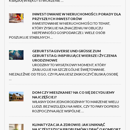
KSIĄŻKĄ W RĘKU? STWORZENIE …
INWESTOWANIE W NIERUCHOMOŚCI: PORADY DLA
PRZYSZŁYCH INWESTORÓW
INWESTOWANIE W NIERUCHOMOŚCI TO TEMAT,
KTÓRY ZYSKUJE NA ZNACZENIU W OBLICZU
NIEPEWNOŚCI GOSPODARCZEJ. WIELE OSÓB
POSZUKUJE STABILNYCH …
GEBURTSTAGSVERSE UND GRÜSSE ZUM G
EBURTSTAG: INSPIRUJĄCE WIERSZE I ŻYCZENIA U
RODZINOWE
URODZINY TO WYJĄTKOWY MOMENT, KTÓRY
ZASŁUGUJE NA SZCZEGÓLNE ŚWIĘTOWANIE.
NIEZALEŻNIE OD TEGO, CZY PLANUJESZ ZASKOCZYĆ BLISKĄ OSOBĘ
…
DOM CZY MIESZKANIE? NA CO SIĘ DECYDUJEMY
NAJCZĘŚCIEJ?
WŁASNY DOM JEDNORODZINNY TO MARZENIE WIELU
LUDZI. BEZ WZGLĘDU NA WIEK, CZY TO PARY DOPIERO
ROZPOCZYNAJĄCE WSPÓLNE …
KLIMATYZACJA A ZDROWIE: JAK UNIKNĄĆ
NAJCZĘSTSZYCH PROBLEMÓW I DBAĆ O KOMFORT