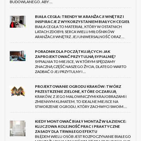
BUDOWLANEGO. ABY …
BIAŁA CEGŁA: TRENDY W ARANŻACJI WNĘTRZ I
INSPIRACJE Z WYKORZYSTANIEM BIAŁYCH CEGIEŁ
BIAŁA CEGŁA TO MATERIAŁ, KTÓRY W OSTATNICH
LATACH ZDOBYŁ SERCA WIELU MIŁOŚNIKÓW
ARANŻACJI WNĘTRZ. JEJ UNIWERSALNOŚĆ ORAZ …
PORADNIK DLA POCZĄTKUJĄCYCH: JAK
ZAPROJEKTOWAĆ PRZYTULNĄ SYPIALNIĘ?
SYPIALNIA TO MIEJSCE, W KTÓRYM SPĘDZAMY
ZNACZNĄ CZĘŚĆ NASZEGO ŻYCIA, DLATEGO WARTO
ZADBAĆ O JEJ PRZYTULNY I …
PROJEKTOWANIE OGRODU KRAKÓW: TWÓRZ
PRZESTRZENIE ZIELONE, KTÓRE OCZARUJĄ
KRAKÓW, Z JEGO MALOWNICZYMI KRAJOBRAZAMI I
ZMIENNYM KLIMATEM, TO IDEALNE MIEJSCE NA
STWORZENIE OGRODU, KTÓRY ZACHWYCI SWOIM …
KIEDY MONTOWAĆ BIAŁY MONTAŻ W ŁAZIENCE:
KLUCZOWA KOLEJNOŚĆ PRAC I PRAKTYCZNE
ZASADY DLA TRWAŁEGO EFEKTU
BŁĘDEM WIELU OSÓB JEST ROZPOCZYNANIE BIAŁEGO