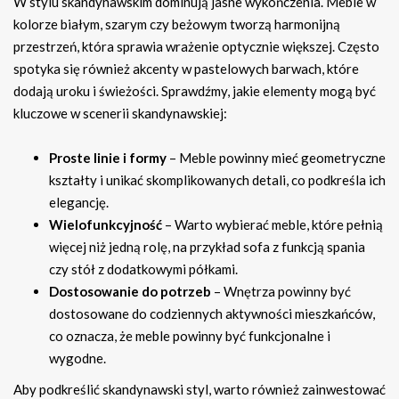
W stylu skandynawskim dominują jasne wykończenia. Meble w
kolorze białym, szarym czy beżowym tworzą harmonijną
przestrzeń, która sprawia wrażenie optycznie większej. Często
spotyka się również akcenty w pastelowych barwach, które
dodają uroku i świeżości. Sprawdźmy, jakie elementy mogą być
kluczowe w scenerii skandynawskiej:
Proste linie i formy
– Meble powinny mieć geometryczne
kształty i unikać skomplikowanych detali, co podkreśla ich
elegancję.
Wielofunkcyjność
– Warto wybierać meble, które pełnią
więcej niż jedną rolę, na przykład sofa z funkcją spania
czy stół z dodatkowymi półkami.
Dostosowanie do potrzeb
– Wnętrza powinny być
dostosowane do codziennych aktywności mieszkańców,
co oznacza, że meble powinny być funkcjonalne i
wygodne.
Aby podkreślić skandynawski styl, warto również zainwestować