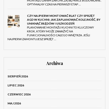
MONTAŻU ZANIM ZAKOŃCZĄ SIĘ PRACE BUDOWLANE.
OPTYMALNY CZAS NA PIERWSZY ETAP …
CZY NAJPIERW MONTOWAĆ BLAT CZY SPRZĘT
AGD W KUCHNI: JAK ZAPLANOWAĆ KOLEJNOŚĆ, BY
UNIKNĄĆ BŁĘDÓW I USZKODZEŃ
PLANOWANIE MONTAŻU KUCHNI TO KLUCZOWY
KROK, KTÓRY MOŻE ZAWAŻYĆ NA
FUNKCJONALNOŚCI CAŁEGO WNĘTRZA. JEŚLI
NAJPIERW ZAMONTUJESZ SPRZĘT …
Archiwa
SIERPIEŃ 2026
LIPIEC 2026
CZERWIEC 2026
MAJ 2026