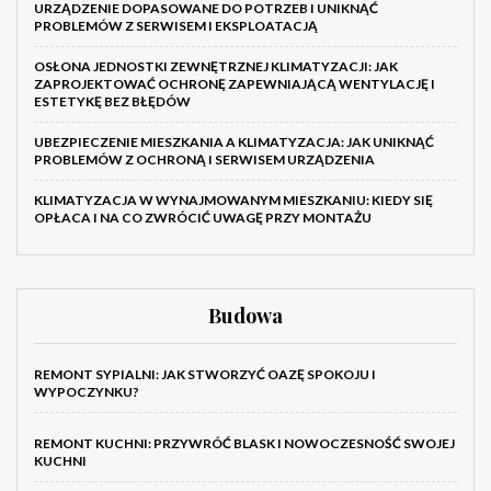
URZĄDZENIE DOPASOWANE DO POTRZEB I UNIKNĄĆ
PROBLEMÓW Z SERWISEM I EKSPLOATACJĄ
OSŁONA JEDNOSTKI ZEWNĘTRZNEJ KLIMATYZACJI: JAK
ZAPROJEKTOWAĆ OCHRONĘ ZAPEWNIAJĄCĄ WENTYLACJĘ I
ESTETYKĘ BEZ BŁĘDÓW
UBEZPIECZENIE MIESZKANIA A KLIMATYZACJA: JAK UNIKNĄĆ
PROBLEMÓW Z OCHRONĄ I SERWISEM URZĄDZENIA
KLIMATYZACJA W WYNAJMOWANYM MIESZKANIU: KIEDY SIĘ
OPŁACA I NA CO ZWRÓCIĆ UWAGĘ PRZY MONTAŻU
Budowa
REMONT SYPIALNI: JAK STWORZYĆ OAZĘ SPOKOJU I
WYPOCZYNKU?
REMONT KUCHNI: PRZYWRÓĆ BLASK I NOWOCZESNOŚĆ SWOJEJ
KUCHNI