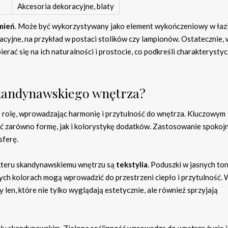
Akcesoria dekoracyjne, blaty
mień
. Może być wykorzystywany jako element wykończeniowy w łaz
racyjne, na przykład w postaci stolików czy lampionów. Ostatecznie,
rać się na ich naturalności i prostocie, co podkreśli charakterystyc
skandynawskiego wnętrza?
rolę, wprowadzając harmonię i przytulność do wnętrza. Kluczowym
ć zarówno formę, jak i kolorystykę dodatków. Zastosowanie spokoj
sferę.
kteru skandynawskiemu wnętrzu są
tekstylia
. Poduszki w jasnych ton
ych kolorach mogą wprowadzić do przestrzeni ciepło i przytulność. 
y len, które nie tylko wyglądają estetycznie, ale również sprzyjają
ylu skandynawskim. Zielona roślinność wprowadza do wnętrza życie i