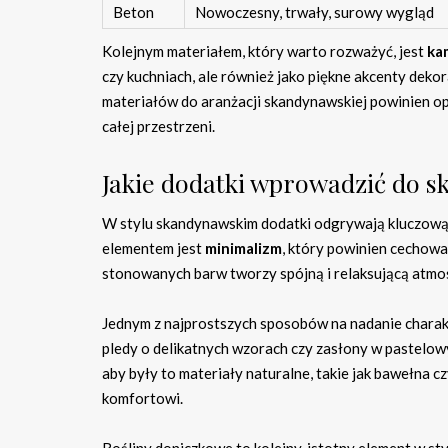
Beton
Nowoczesny, trwały, surowy wygląd
Kolejnym materiałem, który warto rozważyć, jest
ka
czy kuchniach, ale również jako piękne akcenty deko
materiałów do aranżacji skandynawskiej powinien opie
całej przestrzeni.
Jakie dodatki wprowadzić do 
W stylu skandynawskim dodatki odgrywają kluczową 
elementem jest
minimalizm
, który powinien cechowa
stonowanych barw tworzy spójną i relaksującą atmo
Jednym z najprostszych sposobów na nadanie chara
pledy o delikatnych wzorach czy zasłony w pastelow
aby były to materiały naturalne, takie jak bawełna cz
komfortowi.
Rośliny doniczkowe to kolejny, istotny element w st