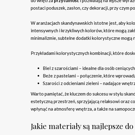
do wnętrza
przytulność
i pozwalają na lepsze wyra
postaci poduszek, zasłon, czy dekoracji, przy czym
W aranżacjach skandynawskich istotne jest, aby kol
intensywnych i krzykliwych kolorów, które mogą zakł
minimalizmie, subtelne dodatki kolorystyczne mogą n
Przykładami kolorystycznych kombinacji, które dosk
Biel z szarościami – idealne dla osób ceniących
Beże z pastelami – połączenie, które wprowadza
Szarości z odcieniami zieleni – nadające wnętr
Warto pamiętać, że kluczem do sukcesu w stylu ska
estetyczną przestrzeń, sprzyjającą relaksowi ora
wpłynąć na atmosferę wnętrza, a także na samopocz
Jakie materiały są najlepsze d