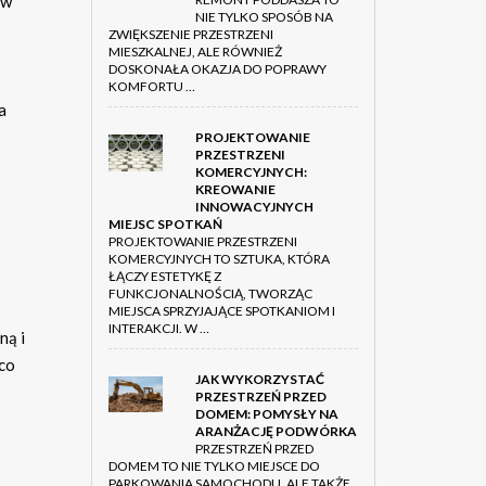
 w
NIE TYLKO SPOSÓB NA
ZWIĘKSZENIE PRZESTRZENI
MIESZKALNEJ, ALE RÓWNIEŻ
DOSKONAŁA OKAZJA DO POPRAWY
KOMFORTU …
a
PROJEKTOWANIE
PRZESTRZENI
KOMERCYJNYCH:
KREOWANIE
INNOWACYJNYCH
MIEJSC SPOTKAŃ
PROJEKTOWANIE PRZESTRZENI
KOMERCYJNYCH TO SZTUKA, KTÓRA
ŁĄCZY ESTETYKĘ Z
FUNKCJONALNOŚCIĄ, TWORZĄC
MIEJSCA SPRZYJAJĄCE SPOTKANIOM I
INTERAKCJI. W …
ną i
co
JAK WYKORZYSTAĆ
PRZESTRZEŃ PRZED
DOMEM: POMYSŁY NA
ARANŻACJĘ PODWÓRKA
PRZESTRZEŃ PRZED
DOMEM TO NIE TYLKO MIEJSCE DO
PARKOWANIA SAMOCHODU, ALE TAKŻE