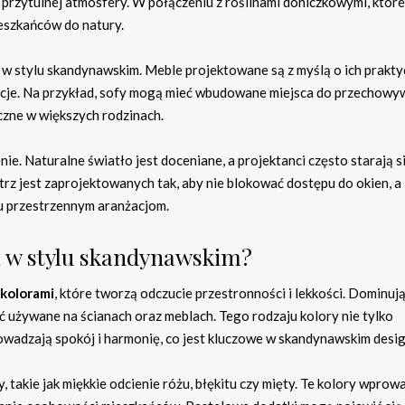
 i przytulnej atmosfery. W połączeniu z roślinami doniczkowymi, które
eszkańców do natury.
 w stylu skandynawskim. Meble projektowane są z myślą o ich prakt
kcje. Na przykład, sofy mogą mieć wbudowane miejsca do przechowyw
czne w większych rodzinach.
e. Naturalne światło jest doceniane, a projektanci często starają s
rz jest zaprojektowanych tak, aby nie blokować dostępu do okien, a
ru przestrzennym aranżacjom.
a w stylu skandynawskim?
 kolorami
, które tworzą odczucie przestronności i lekkości. Dominuj
yć używane na ścianach oraz meblach. Tego rodzaju kolory nie tylko
owadzają spokój i harmonię, co jest kluczowe w skandynawskim desig
takie jak miękkie odcienie różu, błękitu czy mięty. Te kolory wprow