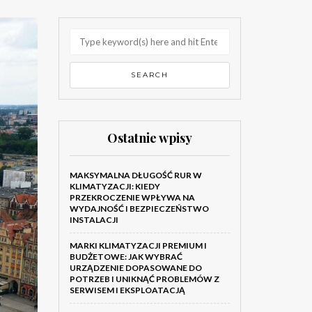
Ostatnie wpisy
MAKSYMALNA DŁUGOŚĆ RUR W
KLIMATYZACJI: KIEDY
PRZEKROCZENIE WPŁYWA NA
WYDAJNOŚĆ I BEZPIECZEŃSTWO
INSTALACJI
MARKI KLIMATYZACJI PREMIUM I
BUDŻETOWE: JAK WYBRAĆ
URZĄDZENIE DOPASOWANE DO
POTRZEB I UNIKNĄĆ PROBLEMÓW Z
SERWISEM I EKSPLOATACJĄ