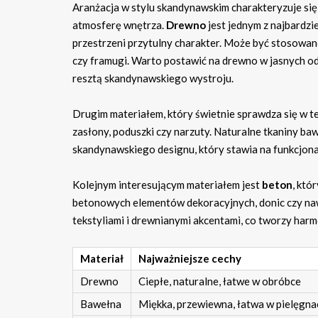
Aranżacja w stylu skandynawskim charakteryzuje się
atmosferę wnętrza.
Drewno
jest jednym z najbardzi
przestrzeni przytulny charakter. Może być stosowan
czy framugi. Warto postawić na drewno w jasnych odc
resztą skandynawskiego wystroju.
Drugim materiałem, który świetnie sprawdza się w tej
zasłony, poduszki czy narzuty. Naturalne tkaniny ba
skandynawskiego designu, który stawia na funkcjonal
Kolejnym interesującym materiałem jest
beton
, któ
betonowych elementów dekoracyjnych, donic czy nawe
tekstyliami i drewnianymi akcentami, co tworzy harm
Materiał
Najważniejsze cechy
Drewno
Ciepłe, naturalne, łatwe w obróbce
Bawełna
Miękka, przewiewna, łatwa w pielęgnac