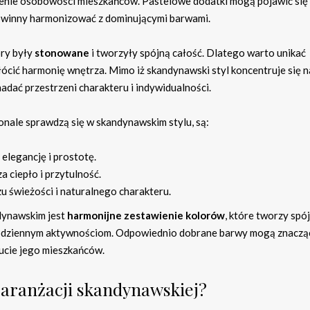
żenie osobowości mieszkańców. Pastelowe dodatki mogą pojawić się
 powinny harmonizować z dominującymi barwami.
ory były
stonowane
i tworzyły spójną całość. Dlatego warto unikać
ócić harmonię wnętrza. Mimo iż skandynawski styl koncentruje się n
adać przestrzeni charakteru i indywidualności.
onale sprawdzą się w skandynawskim stylu, są:
 elegancję i prostotę.
 ciepło i przytulność.
zu świeżości i naturalnego charakteru.
ndynawskim jest
harmonijne zestawienie kolorów
, które tworzy spój
z codziennym aktywnościom. Odpowiednio dobrane barwy mogą znaczą
ucie jego mieszkańców.
o aranżacji skandynawskiej?