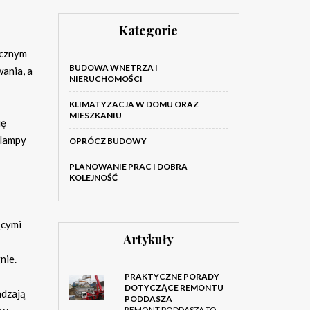
Kategorie
ycznym
BUDOWA WNETRZA I
ania, a
NIERUCHOMOŚCI
KLIMATYZACJA W DOMU ORAZ
MIESZKANIU
ię
 lampy
OPRÓCZ BUDOWY
PLANOWANIE PRAC I DOBRA
KOLEJNOŚĆ
ącymi
Artykuły
nie.
PRAKTYCZNE PORADY
DOTYCZĄCE REMONTU
adzają
PODDASZA
REMONT PODDASZA TO