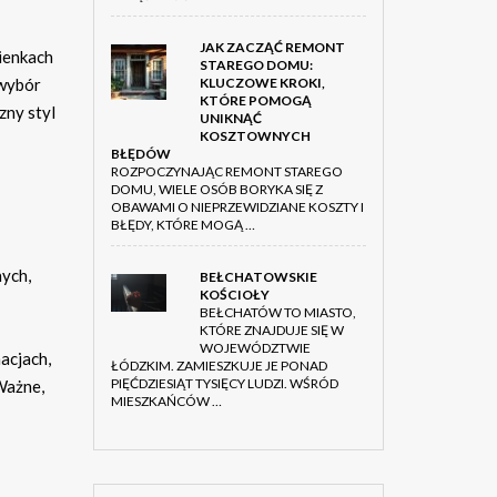
JAK ZACZĄĆ REMONT
ienkach
STAREGO DOMU:
 wybór
KLUCZOWE KROKI,
KTÓRE POMOGĄ
zny styl
UNIKNĄĆ
KOSZTOWNYCH
BŁĘDÓW
ROZPOCZYNAJĄC REMONT STAREGO
DOMU, WIELE OSÓB BORYKA SIĘ Z
OBAWAMI O NIEPRZEWIDZIANE KOSZTY I
BŁĘDY, KTÓRE MOGĄ …
nych,
BEŁCHATOWSKIE
KOŚCIOŁY
BEŁCHATÓW TO MIASTO,
KTÓRE ZNAJDUJE SIĘ W
WOJEWÓDZTWIE
acjach,
ŁÓDZKIM. ZAMIESZKUJE JE PONAD
PIĘĆDZIESIĄT TYSIĘCY LUDZI. WŚRÓD
Ważne,
MIESZKAŃCÓW …