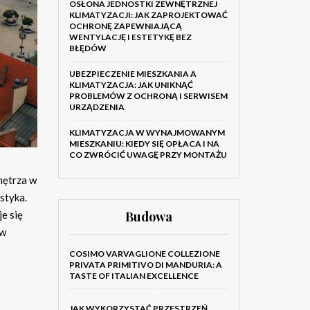
OSŁONA JEDNOSTKI ZEWNĘTRZNEJ
KLIMATYZACJI: JAK ZAPROJEKTOWAĆ
OCHRONĘ ZAPEWNIAJĄCĄ
WENTYLACJĘ I ESTETYKĘ BEZ
BŁĘDÓW
UBEZPIECZENIE MIESZKANIA A
KLIMATYZACJA: JAK UNIKNĄĆ
PROBLEMÓW Z OCHRONĄ I SERWISEM
URZĄDZENIA
KLIMATYZACJA W WYNAJMOWANYM
MIESZKANIU: KIEDY SIĘ OPŁACA I NA
CO ZWRÓCIĆ UWAGĘ PRZY MONTAŻU
Wnętrza w
styka.
e się
Budowa
 w
COSIMO VARVAGLIONE COLLEZIONE
PRIVATA PRIMITIVO DI MANDURIA: A
TASTE OF ITALIAN EXCELLENCE
JAK WYKORZYSTAĆ PRZESTRZEŃ