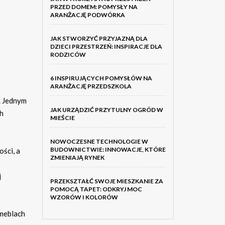
PRZED DOMEM: POMYSŁY NA
ARANŻACJĘ PODWÓRKA
JAK STWORZYĆ PRZYJAZNĄ DLA
DZIECI PRZESTRZEŃ: INSPIRACJE DLA
RODZICÓW
6 INSPIRUJĄCYCH POMYSŁÓW NA
ARANŻACJĘ PRZEDSZKOLA
. Jednym
JAK URZĄDZIĆ PRZYTULNY OGRÓD W
h
MIEŚCIE
NOWOCZESNE TECHNOLOGIE W
BUDOWNICTWIE: INNOWACJE, KTÓRE
ści, a
ZMIENIAJĄ RYNEK
j
PRZEKSZTAŁĆ SWOJE MIESZKANIE ZA
POMOCĄ TAPET: ODKRYJ MOC
WZORÓW I KOLORÓW
 meblach