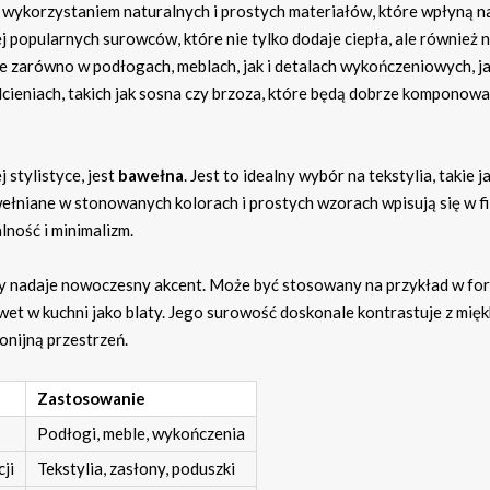
 wykorzystaniem naturalnych i prostych materiałów, które wpłyną n
ej popularnych surowców, które nie tylko dodaje ciepła, ale również 
e zarówno w podłogach, meblach, jak i detalach wykończeniowych, ja
ieniach, takich jak sosna czy brzoza, które będą dobrze komponować
 stylistyce, jest
bawełna
. Jest to idealny wybór na tekstylia, takie j
wełniane w stonowanych kolorach i prostych wzorach wpisują się w fi
ność i minimalizm.
ry nadaje nowoczesny akcent. Może być stosowany na przykład w fo
t w kuchni jako blaty. Jego surowość doskonale kontrastuje z mięk
onijną przestrzeń.
Zastosowanie
Podłogi, meble, wykończenia
ji
Tekstylia, zasłony, poduszki