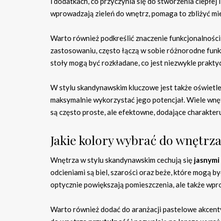
i dodatkach, co przyczynia się do stworzenia ciepłej
wprowadzają zieleń do wnętrz, pomaga to zbliżyć mi
Warto również podkreślić znaczenie funkcjonalności
zastosowaniu, często łączą w sobie różnorodne fun
stoły mogą być rozkładane, co jest niezwykle prakty
W stylu skandynawskim kluczowe jest także oświetleni
maksymalnie wykorzystać jego potencjał. Wiele wnęt
są często proste, ale efektowne, dodające charakte
Jakie kolory wybrać do wnętrz
Wnętrza w stylu skandynawskim cechują się
jasnymi
odcieniami są biel, szarości oraz beże, które mogą b
optycznie powiększają pomieszczenia, ale także wpr
Warto również dodać do aranżacji pastelowe akcenty, 