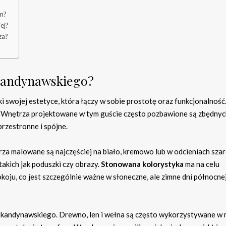
im?
ej?
za?
 skandynawskiego?
 swojej estetyce, która łączy w sobie prostotę oraz funkcjonalność
. Wnętrza projektowane w tym guście często pozbawione są zbędnyc
przestronne i spójne.
a malowane są najczęściej na biało, kremowo lub w odcieniach szaro
akich jak poduszki czy obrazy.
Stonowana kolorystyka
ma na celu
ju, co jest szczególnie ważne w słoneczne, ale zimne dni północne
u skandynawskiego. Drewno, len i wełna są często wykorzystywane w