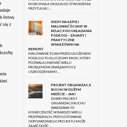
a
DOSKONAŁA OKAZJA DO STWORZENIA
PRZYTULNEJ …
nadaje
k listwy
KIEDY NAJLEPIEJ
 się z
MALOWAĆ ŚCIANY W
RELACJI DO UKŁADANIA
PODŁOGI – ZASADY I
PRAKTYCZNE
WSKAZÓWKI NA
ak
REMONT
lozofię
MALOWANIE ŚCIAN PRZED UŁOŻENIEM
PODŁOGI TO KLUCZOWY KROK, KTÓRY
POZWALA UNIKNĄĆ WIELU
PROBLEMÓW ZWIĄZANYCH Z
USZKODZENIAMI I …
rmie
kimi
PROJEKT ORGANIZACJI
RUCHU W DUŻYM
MIEŚCIE – JAK?
DOBRY PROJEKT
ORGANIZACJI RUCHU
WARSZAWA TO
KONIECZNOŚĆ W BARDZO WIELU
PRZYPADKACH. PRZYGOTOWANIE
ODPOWIEDNIEGO PROJEKTU MOŻE
ZAJĄĆ DOŚĆ …