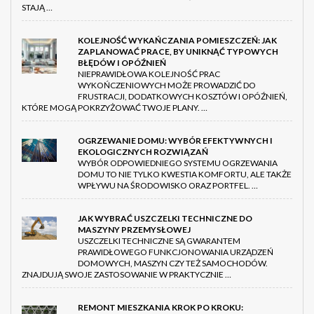
STAJĄ …
KOLEJNOŚĆ WYKAŃCZANIA POMIESZCZEŃ: JAK
ZAPLANOWAĆ PRACE, BY UNIKNĄĆ TYPOWYCH
BŁĘDÓW I OPÓŹNIEŃ
NIEPRAWIDŁOWA KOLEJNOŚĆ PRAC
WYKOŃCZENIOWYCH MOŻE PROWADZIĆ DO
FRUSTRACJI, DODATKOWYCH KOSZTÓW I OPÓŹNIEŃ,
KTÓRE MOGĄ POKRZYŻOWAĆ TWOJE PLANY. …
OGRZEWANIE DOMU: WYBÓR EFEKTYWNYCH I
EKOLOGICZNYCH ROZWIĄZAŃ
WYBÓR ODPOWIEDNIEGO SYSTEMU OGRZEWANIA
DOMU TO NIE TYLKO KWESTIA KOMFORTU, ALE TAKŻE
WPŁYWU NA ŚRODOWISKO ORAZ PORTFEL. …
JAK WYBRAĆ USZCZELKI TECHNICZNE DO
MASZYNY PRZEMYSŁOWEJ
USZCZELKI TECHNICZNE SĄ GWARANTEM
PRAWIDŁOWEGO FUNKCJONOWANIA URZĄDZEŃ
DOMOWYCH, MASZYN CZY TEŻ SAMOCHODÓW.
ZNAJDUJĄ SWOJE ZASTOSOWANIE W PRAKTYCZNIE …
REMONT MIESZKANIA KROK PO KROKU: