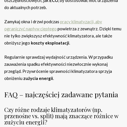
oszczędnościowych, jak
ECO
, by dostosować moc urządzenia
do aktualnych potrzeb.
Zamykaj okna i drzwi podczas
pracy klimatyzacji, aby
ograniczyć napływ ciepłego
powietrza z zewnątrz. Dzięki temu
nie tylko zwiększysz efektywność klimatyzatora, ale także
obniżysz jego
koszty eksploatacji
.
Regularnie sprawdzaj wydajność urządzenia. W przypadku
zauważenia spadku efektywności niezwłocznie wykonaj
przegląd. Przywrócenie sprawności klimatyzatora sprzyja
obniżeniu
zużycia energii
.
FAQ – najczęściej zadawane pytania
Czy różne rodzaje klimatyzatorów (np.
przenośne vs. split) mają znaczące różnice w
zużyciu energii?