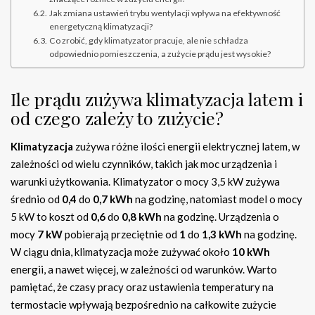
Jak zmiana ustawień trybu wentylacji wpływa na efektywność
energetyczną klimatyzacji?
Co zrobić, gdy klimatyzator pracuje, ale nie schładza
odpowiednio pomieszczenia, a zużycie prądu jest wysokie?
Ile prądu zużywa klimatyzacja latem i
od czego zależy to zużycie?
Klimatyzacja
zużywa różne ilości energii elektrycznej latem, w
zależności od wielu czynników, takich jak moc urządzenia i
warunki użytkowania. Klimatyzator o mocy 3,5 kW zużywa
średnio od
0,4
do
0,7 kWh
na godzinę, natomiast model o mocy
5 kW to koszt od
0,6
do
0,8 kWh
na godzinę. Urządzenia o
mocy
7 kW
pobierają przeciętnie od
1
do
1,3 kWh
na godzinę.
W ciągu dnia, klimatyzacja może zużywać około
10 kWh
energii, a nawet więcej, w zależności od warunków. Warto
pamiętać, że czasy pracy oraz ustawienia temperatury na
termostacie wpływają bezpośrednio na całkowite zużycie