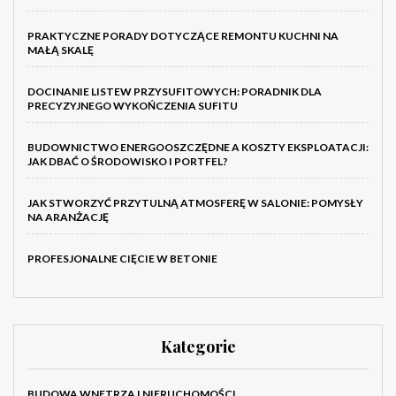
PRAKTYCZNE PORADY DOTYCZĄCE REMONTU KUCHNI NA
MAŁĄ SKALĘ
DOCINANIE LISTEW PRZYSUFITOWYCH: PORADNIK DLA
PRECYZYJNEGO WYKOŃCZENIA SUFITU
BUDOWNICTWO ENERGOOSZCZĘDNE A KOSZTY EKSPLOATACJI:
JAK DBAĆ O ŚRODOWISKO I PORTFEL?
JAK STWORZYĆ PRZYTULNĄ ATMOSFERĘ W SALONIE: POMYSŁY
NA ARANŻACJĘ
PROFESJONALNE CIĘCIE W BETONIE
Kategorie
BUDOWA WNETRZA I NIERUCHOMOŚCI