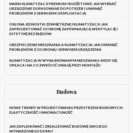
MARKI KLIMATYZACJI PREMIUM I BUDŻETOWE: JAK WYBRAĆ
URZĄDZENIE DOPASOWANE DO POTRZEB I UNIKNĄĆ
PROBLEMÓW Z SERWISEM I EKSPLOATACJĄ
OSŁONA JEDNOSTKI ZEWNĘTRZNEJ KLIMATYZACJI: JAK
ZAPROJEKTOWAĆ OCHRONĘ ZAPEWNIAJĄCĄ WENTYLACJĘ I
ESTETYKĘ BEZ BŁĘDÓW
UBEZPIECZENIE MIESZKANIA A KLIMATYZACJA: JAK UNIKNĄĆ
PROBLEMÓW Z OCHRONĄ I SERWISEM URZĄDZENIA
KLIMATYZACJA W WYNAJMOWANYM MIESZKANIU: KIEDY SIĘ
OPŁACA I NA CO ZWRÓCIĆ UWAGĘ PRZY MONTAŻU
Budowa
NOWE TRENDY W PROJEKTOWANIU PRZESTRZENI BIUROWYCH:
ELASTYCZNOŚĆ I INNOWACYJNOŚĆ
JAK ZAPLANOWAĆ I ZREALIZOWAĆ BUDOWĘ SWOJEGO
WYMARZONEGO DOMU?