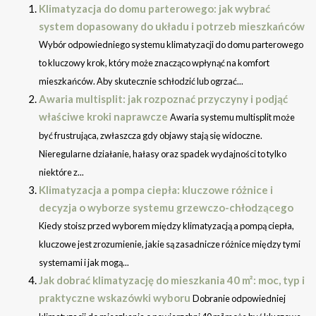
Klimatyzacja do domu parterowego: jak wybrać
system dopasowany do układu i potrzeb mieszkańców
Wybór odpowiedniego systemu klimatyzacji do domu parterowego
to kluczowy krok, który może znacząco wpłynąć na komfort
mieszkańców. Aby skutecznie schłodzić lub ogrzać...
Awaria multisplit: jak rozpoznać przyczyny i podjąć
właściwe kroki naprawcze
Awaria systemu multisplit może
być frustrująca, zwłaszcza gdy objawy stają się widoczne.
Nieregularne działanie, hałasy oraz spadek wydajności to tylko
niektóre z...
Klimatyzacja a pompa ciepła: kluczowe różnice i
decyzja o wyborze systemu grzewczo-chłodzącego
Kiedy stoisz przed wyborem między klimatyzacją a pompą ciepła,
kluczowe jest zrozumienie, jakie są zasadnicze różnice między tymi
systemami i jak mogą...
Jak dobrać klimatyzację do mieszkania 40 m²: moc, typ i
praktyczne wskazówki wyboru
Dobranie odpowiedniej