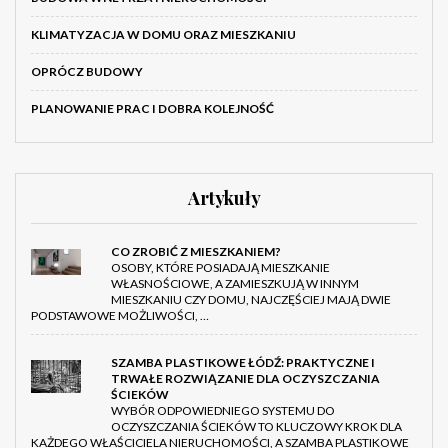
KLIMATYZACJA W DOMU ORAZ MIESZKANIU
OPRÓCZ BUDOWY
PLANOWANIE PRAC I DOBRA KOLEJNOŚĆ
Artykuły
CO ZROBIĆ Z MIESZKANIEM?
OSOBY, KTÓRE POSIADAJĄ MIESZKANIE
WŁASNOŚCIOWE, A ZAMIESZKUJĄ W INNYM
MIESZKANIU CZY DOMU, NAJCZĘŚCIEJ MAJĄ DWIE
PODSTAWOWE MOŻLIWOŚCI, …
SZAMBA PLASTIKOWE ŁÓDŹ: PRAKTYCZNE I
TRWAŁE ROZWIĄZANIE DLA OCZYSZCZANIA
ŚCIEKÓW
WYBÓR ODPOWIEDNIEGO SYSTEMU DO
OCZYSZCZANIA ŚCIEKÓW TO KLUCZOWY KROK DLA
KAŻDEGO WŁAŚCICIELA NIERUCHOMOŚCI, A SZAMBA PLASTIKOWE