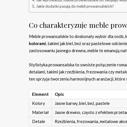
Jak wprowadzić meble prowansalskie do swojego wnę
Jakie dodatki pasują do mebli prowansalskich?
Co charakteryzuje meble prow
Meble prowansalskie to doskonały wybór dla osób, k
kolorami
, takimi jak biel, beż oraz pastelowe odcie
zastosowaniu jasnego drewna, meble te emanują natu
Stylistyka prowansalska to swoiste połączenie roma
detalami, takimi jak rzeźbienia, frezowania czy meta
ten sprzyja tworzeniu harmonijnych aranżacji, które s
Element
Opis
Kolory
Jasne barwy, biel, beż, pastele
Materiał
Jasne drewno, często z efektem przeta
Detale
Rzeźbienia, frezowania, metalowe akc