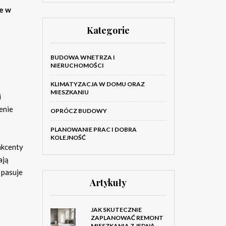
e w
Kategorie
BUDOWA WNETRZA I
NIERUCHOMOŚCI
KLIMATYZACJA W DOMU ORAZ
MIESZKANIU
i
enie
OPRÓCZ BUDOWY
PLANOWANIE PRAC I DOBRA
KOLEJNOŚĆ
akcenty
ają
 pasuje
Artykuły
JAK SKUTECZNIE
ZAPLANOWAĆ REMONT
MIESZKANIA Z JEDNĄ