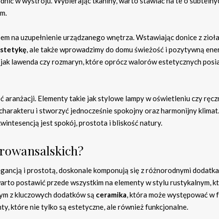
dnić w wystroju. Wybierając tkaniny, warto stawiać na te o subtelny
em.
m na uzupełnienie urządzanego wnętrza. Wstawiając donice z zioła
stetykę
, ale także wprowadzimy do domu świeżość i pozytywną ener
e jak lawenda czy rozmaryn, które oprócz walorów estetycznych posi
 aranżacji. Elementy takie jak stylowe lampy w oświetleniu czy ręcz
harakteru i stworzyć jednocześnie spokojny oraz harmonijny klimat
wintesencją jest spokój, prostota i bliskość natury.
prowansalskich?
egancją i prostotą, doskonale komponują się z różnorodnymi dodatka
 warto postawić przede wszystkim na elementy w stylu rustykalnym, k
dnym z kluczowych dodatków są
ceramika
, która może występować w 
, które nie tylko są estetyczne, ale również funkcjonalne.