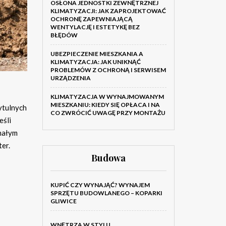
OSŁONA JEDNOSTKI ZEWNĘTRZNEJ
KLIMATYZACJI: JAK ZAPROJEKTOWAĆ
OCHRONĘ ZAPEWNIAJĄCĄ
WENTYLACJĘ I ESTETYKĘ BEZ
BŁĘDÓW
UBEZPIECZENIE MIESZKANIA A
KLIMATYZACJA: JAK UNIKNĄĆ
PROBLEMÓW Z OCHRONĄ I SERWISEM
URZĄDZENIA
KLIMATYZACJA W WYNAJMOWANYM
MIESZKANIU: KIEDY SIĘ OPŁACA I NA
zytulnych
CO ZWRÓCIĆ UWAGĘ PRZY MONTAŻU
eśli
onałym
ter.
Budowa
KUPIĆ CZY WYNAJĄĆ? WYNAJEM
SPRZĘTU BUDOWLANEGO – KOPARKI
GLIWICE
WNĘTRZA W STYLU