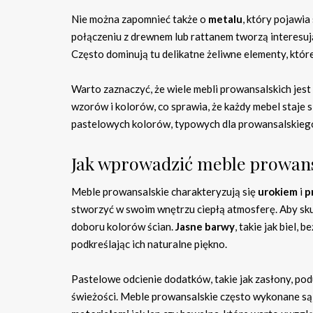
Nie można zapomnieć także o
metalu
, który pojawia
połączeniu z drewnem lub rattanem tworzą interesuj
Często dominują tu delikatne żeliwne elementy, któr
Warto zaznaczyć, że wiele mebli prowansalskich jest
wzorów i kolorów, co sprawia, że każdy mebel staje 
pastelowych kolorów, typowych dla prowansalskiego
Jak wprowadzić meble prowans
Meble prowansalskie charakteryzują się
urokiem
i
p
stworzyć w swoim wnętrzu ciepłą atmosferę. Aby sk
doboru kolorów ścian.
Jasne barwy
, takie jak biel,
podkreślając ich naturalne piękno.
Pastelowe odcienie dodatków, takie jak zasłony, pod
świeżości. Meble prowansalskie często wykonane są 