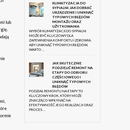
ch
KLIMATYZACJA DO
SYPIALNI: JAK DOBRAĆ
URZĄDZENIE I UNIKNĄĆ
TYPOWYCH BŁĘDÓW
MONTAŻU ORAZ
mi lub
UŻYTKOWANIA
gię.
WYBÓR KLIMATYZACJI DO SYPIALNI
MOŻE BYĆ KLUCZOWY DLA
adają
ZAPEWNIENIA KOMFORTU I ZDROWIA.
ABY UNIKNĄĆ TYPOWYCH BŁĘDÓW,
WARTO …
nie
JAK SKUTECZNIE
.
PODZIELIĆ REMONT NA
ETAPY DO ODBIORU
CZĘŚCIOWEGO I
UNIKNĄĆ TYPOWYCH
BŁĘDÓW
PODZIAŁ REMONTU NA ETAPY TO
KLUCZOWY KROK, KTÓRY MOŻE
ZNACZĄCO WPŁYNĄĆ NA
mi,
EFEKTYWNOŚĆ JEGO REALIZACJI ORAZ
tóre
PROCES …
formie