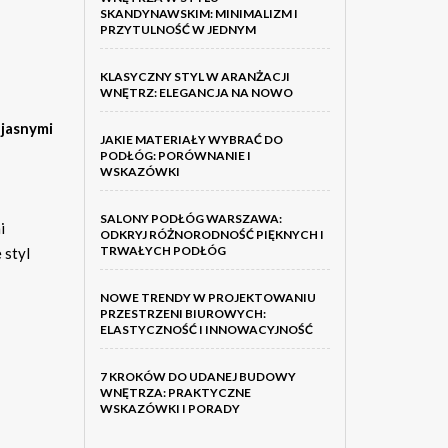
SKANDYNAWSKIM: MINIMALIZM I
PRZYTULNOŚĆ W JEDNYM
KLASYCZNY STYL W ARANŻACJI
WNĘTRZ: ELEGANCJA NA NOWO
ę
jasnymi
JAKIE MATERIAŁY WYBRAĆ DO
PODŁÓG: PORÓWNANIE I
WSKAZÓWKI
SALONY PODŁÓG WARSZAWA:
i
ODKRYJ RÓŻNORODNOŚĆ PIĘKNYCH I
TRWAŁYCH PODŁÓG
 styl
NOWE TRENDY W PROJEKTOWANIU
PRZESTRZENI BIUROWYCH:
ELASTYCZNOŚĆ I INNOWACYJNOŚĆ
7 KROKÓW DO UDANEJ BUDOWY
WNĘTRZA: PRAKTYCZNE
WSKAZÓWKI I PORADY