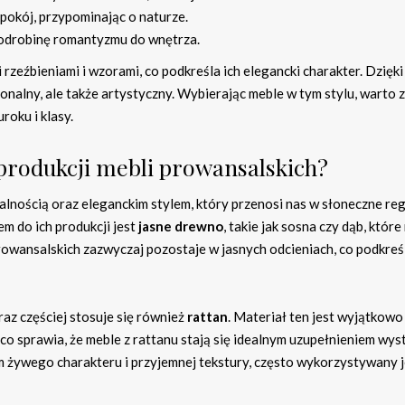
pokój, przypominając o naturze.
 odrobinę romantyzmu do wnętrza.
rzeźbieniami i wzorami, co podkreśla ich elegancki charakter. Dzięki
jonalny, ale także artystyczny. Wybierając meble w tym stylu, warto 
roku i klasy.
 produkcji mebli prowansalskich?
alnością oraz eleganckim stylem, który przenosi nas w słoneczne re
m do ich produkcji jest
jasne drewno
, takie jak sosna czy dąb, które
owansalskich zazwyczaj pozostaje w jasnych odcieniach, co podkreśl
az częściej stosuje się również
rattan
. Materiał ten jest wyjątkowo 
o sprawia, że meble z rattanu stają się idealnym uzupełnieniem wys
 żywego charakteru i przyjemnej tekstury, często wykorzystywany j