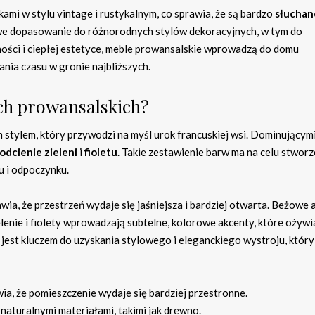
ami w stylu vintage i rustykalnym, co sprawia, że są bardzo
słuchan
twe dopasowanie do różnorodnych stylów dekoracyjnych, w tym do
ości i ciepłej estetyce, meble prowansalskie wprowadzą do domu
ania czasu w gronie najbliższych.
ch prowansalskich?
stylem, który przywodzi na myśl urok francuskiej wsi. Dominującym
odcienie zieleni
i
fioletu
. Takie zestawienie barw ma na celu stworz
su i odpoczynku.
wia, że przestrzeń wydaje się jaśniejsza i bardziej otwarta. Beżowe 
elenie i fiolety wprowadzają subtelne, kolorowe akcenty, które ożywi
jest kluczem do uzyskania stylowego i eleganckiego wystroju, który
awia, że pomieszczenie wydaje się bardziej przestronne.
 naturalnymi materiałami, takimi jak drewno.