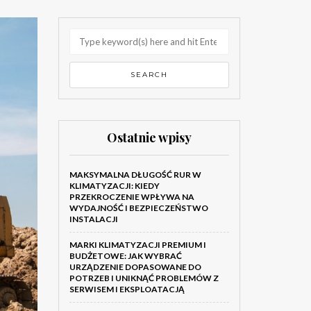
Ostatnie wpisy
MAKSYMALNA DŁUGOŚĆ RUR W
KLIMATYZACJI: KIEDY
PRZEKROCZENIE WPŁYWA NA
WYDAJNOŚĆ I BEZPIECZEŃSTWO
INSTALACJI
MARKI KLIMATYZACJI PREMIUM I
BUDŻETOWE: JAK WYBRAĆ
URZĄDZENIE DOPASOWANE DO
POTRZEB I UNIKNĄĆ PROBLEMÓW Z
SERWISEM I EKSPLOATACJĄ