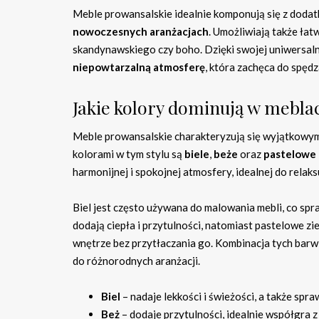
Meble prowansalskie idealnie komponują się z dodatk
nowoczesnych aranżacjach
. Umożliwiają także ła
skandynawskiego czy boho. Dzięki swojej uniwersaln
niepowtarzalną atmosferę
, która zachęca do spędz
Jakie kolory dominują w mebla
Meble prowansalskie charakteryzują się wyjątkowym 
kolorami w tym stylu są
biele
,
beże
oraz
pastelowe 
harmonijnej i spokojnej atmosfery, idealnej do relak
Biel jest często używana do malowania mebli, co spra
dodają ciepła i przytulności, natomiast pastelowe zi
wnętrze bez przytłaczania go. Kombinacja tych barw 
do różnorodnych aranżacji.
Biel
– nadaje lekkości i świeżości, a także spr
Beż
– dodaje przytulności, idealnie współgra z