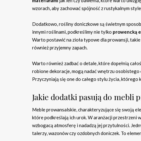
materiałami
jak len czy bawełna, które warto uwzglę
wzorach, aby zachować spójność z rustykalnym styl
Dodatkowo, rośliny doniczkowe są świetnym sposobe
innymi roślinami, podkreślimy nie tylko
prowencką e
Warto postawić na zioła typowe dla prowansji, taki
również przyjemny zapach.
Warto również zadbać o detale, które dopełnią całość
robione dekoracje, mogą nadać wnętrzu osobistego c
Przyczyniają się one do całego stylu życia, którego k
Jakie dodatki pasują do mebli 
Meble prowansalskie, charakteryzujące się swoją el
które podkreślają ich urok. W aranżacji przestrzeni
wzbogacą atmosferę i nadadzą jej przytulności. Je
talerzy, wazonów czy ozdobnych doniczek. To elementy