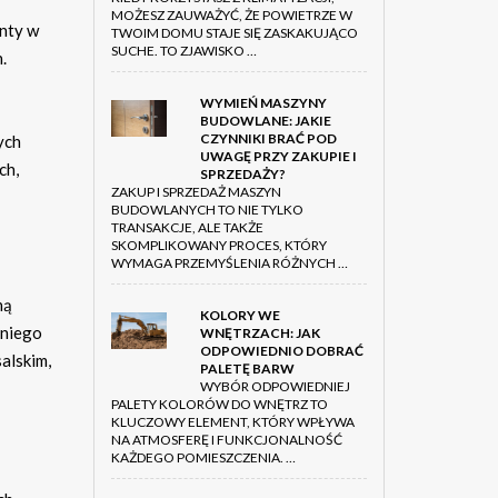
MOŻESZ ZAUWAŻYĆ, ŻE POWIETRZE W
enty w
TWOIM DOMU STAJE SIĘ ZASKAKUJĄCO
SUCHE. TO ZJAWISKO …
.
WYMIEŃ MASZYNY
BUDOWLANE: JAKIE
CZYNNIKI BRAĆ POD
ych
UWAGĘ PRZY ZAKUPIE I
ch,
SPRZEDAŻY?
ZAKUP I SPRZEDAŻ MASZYN
BUDOWLANYCH TO NIE TYLKO
TRANSAKCJE, ALE TAKŻE
SKOMPLIKOWANY PROCES, KTÓRY
WYMAGA PRZEMYŚLENIA RÓŻNYCH …
ną
KOLORY WE
dniego
WNĘTRZACH: JAK
ODPOWIEDNIO DOBRAĆ
salskim,
PALETĘ BARW
WYBÓR ODPOWIEDNIEJ
PALETY KOLORÓW DO WNĘTRZ TO
KLUCZOWY ELEMENT, KTÓRY WPŁYWA
NA ATMOSFERĘ I FUNKCJONALNOŚĆ
KAŻDEGO POMIESZCZENIA. …