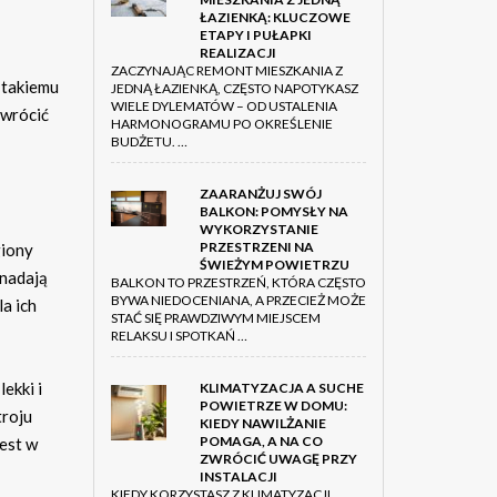
ŁAZIENKĄ: KLUCZOWE
ETAPY I PUŁAPKI
REALIZACJI
ZACZYNAJĄC REMONT MIESZKANIA Z
 takiemu
JEDNĄ ŁAZIENKĄ, CZĘSTO NAPOTYKASZ
WIELE DYLEMATÓW – OD USTALENIA
zwrócić
HARMONOGRAMU PO OKREŚLENIE
BUDŻETU. …
ZAARANŻUJ SWÓJ
BALKON: POMYSŁY NA
WYKORZYSTANIE
PRZESTRZENI NA
giony
ŚWIEŻYM POWIETRZU
 nadają
BALKON TO PRZESTRZEŃ, KTÓRA CZĘSTO
BYWA NIEDOCENIANA, A PRZECIEŻ MOŻE
a ich
STAĆ SIĘ PRAWDZIWYM MIEJSCEM
RELAKSU I SPOTKAŃ …
lekki i
KLIMATYZACJA A SUCHE
POWIETRZE W DOMU:
troju
KIEDY NAWILŻANIE
POMAGA, A NA CO
est w
ZWRÓCIĆ UWAGĘ PRZY
INSTALACJI
KIEDY KORZYSTASZ Z KLIMATYZACJI,