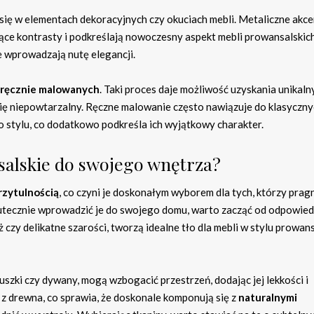
 się w elementach dekoracyjnych czy okuciach mebli. Metaliczne akc
ące kontrasty i podkreślają nowoczesny aspekt mebli prowansalskich
e wprowadzają nutę elegancji.
ręcznie malowanych
. Taki proces daje możliwość uzyskania unikaln
się niepowtarzalny. Ręczne malowanie często nawiązuje do klasyczny
 stylu, co dodatkowo podkreśla ich wyjątkowy charakter.
alskie do swojego wnętrza?
rzytulnością
, co czyni je doskonałym wyborem dla tych, którzy prag
utecznie wprowadzić je do swojego domu, warto zacząć od odpowie
 beż czy delikatne szarości, tworzą idealne tło dla mebli w stylu prowan
uszki czy dywany, mogą wzbogacić przestrzeń, dodając jej lekkości i
z drewna, co sprawia, że doskonale komponują się z
naturalnymi