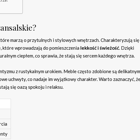
trza?
ansalskie?
tóre marzą o przytulnych i stylowych wnętrzach. Charakteryzują si
nie, które wprowadzają do pomieszczenia
lekkość i świeżość
. Dzięki
ralnym ciepłem, co sprawia, że stają się sercem każdego wnętrza.
ntyzmu z rustykalnym urokiem. Meble często zdobione są delikatnym
lowe uchwyty, co nadaje im wyjątkowy charakter. Warto zaznaczyć, że
tają się oazą spokoju i relaksu.
rcia
enty