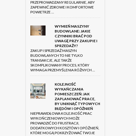
PRZEPROWADZANY REGULARNIE, ABY
ZAPEWNIĆ ZDROWE I KOMFORTOWE
POWIETRZE …
WYMIEŃ MASZYNY
BUDOWLANE: JAKIE
CZYNNIKI BRAĆ POD
UWAGĘ PRZY ZAKUPIE I
SPRZEDAŻY?
ZAKUP I SPRZEDAŻ MASZYN
BUDOWLANYCH TO NIE TYLKO
TRANSAKCJE, ALE TAKŻE
SKOMPLIKOWANY PROCES, KTÓRY
WYMAGA PRZEMYŚLENIA RÓŻNYCH …
KOLEJNOŚĆ
WYKAŃCZANIA
POMIESZCZEŃ: JAK
ZAPLANOWAĆ PRACE,
BY UNIKNĄĆ TYPOWYCH
BŁĘDÓW I OPÓŹNIEŃ
NIEPRAWIDŁOWA KOLEJNOŚĆ PRAC
WYKOŃCZENIOWYCH MOŻE
PROWADZIĆ DO FRUSTRACJI,
DODATKOWYCH KOSZTÓW I OPÓŹNIEŃ,
KTÓRE MOGĄ POKRZYŻOWAĆ TWOJE