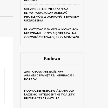
UBEZPIECZENIE MIESZKANIA A
KLIMATYZACJA: JAK UNIKNĄĆ
PROBLEMÓW Z OCHRONĄ I SERWISEM
URZĄDZENIA
KLIMATYZACJA W WYNAJMOWANYM
MIESZKANIU: KIEDY SIĘ OPŁACA I NA
CO ZWRÓCIĆ UWAGĘ PRZY MONTAŻU
Budowa
ZASTOSOWANIE ROŚLIN W
ARANŻACJI WNĘTRZ: INSPIRACJE I
PORADY
NOWOCZESNE ROZWIĄZANIA DLA
ŁAZIENKI: INTELIGENTNE TOALETY,
PRYSZNICE I ARMATURA