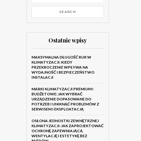
Ostatnie wpisy
MAKSYMALNA DŁUGOŚĆ RUR W
KLIMATYZACJI: KIEDY
PRZEKROCZENIE WPŁYWA NA
WYDAJNOŚĆ I BEZPIECZEŃSTWO
INSTALACJI
MARKI KLIMATYZACJI PREMIUM I
BUDŻETOWE: JAK WYBRAĆ
URZĄDZENIE DOPASOWANE DO
POTRZEB I UNIKNĄĆ PROBLEMÓW Z
SERWISEM I EKSPLOATACJĄ
OSŁONA JEDNOSTKI ZEWNĘTRZNEJ
KLIMATYZACJI: JAK ZAPROJEKTOWAĆ
OCHRONĘ ZAPEWNIAJĄCĄ
WENTYLACJĘ I ESTETYKĘ BEZ
BŁĘDÓW