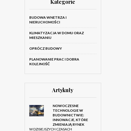
Kategorie
BUDOWA WNETRZA I
NIERUCHOMOŚCI
KLIMATYZACJA W DOMU ORAZ
MIESZKANIU
OPRÓCZ BUDOWY
PLANOWANIE PRAC I DOBRA
KOLEJNOŚĆ
Artykuły
NOWOCZESNE
TECHNOLOGIE W
BUDOWNICTWIE:
INNOWACJE, KTÓRE
ZMIENIAJĄ RYNEK
W DZISIEJSZYCH CZASACH