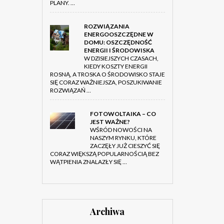
PLANY. …
ROZWIĄZANIA
ENERGOOSZCZĘDNE W
DOMU: OSZCZĘDNOŚĆ
ENERGII I ŚRODOWISKA
W DZISIEJSZYCH CZASACH,
KIEDY KOSZTY ENERGII
ROSNĄ, A TROSKA O ŚRODOWISKO STAJE
SIĘ CORAZ WAŻNIEJSZA, POSZUKIWANIE
ROZWIĄZAŃ …
FOTOWOLTAIKA – CO
JEST WAŻNE?
WŚRÓD NOWOŚCI NA
NASZYM RYNKU, KTÓRE
ZACZĘŁY JUŻ CIESZYĆ SIĘ
CORAZ WIĘKSZĄ POPULARNOŚCIĄ BEZ
WĄTPIENIA ZNALAZŁY SIĘ …
Archiwa