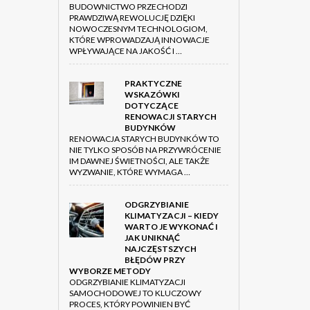
BUDOWNICTWO PRZECHODZI
PRAWDZIWĄ REWOLUCJĘ DZIĘKI
NOWOCZESNYM TECHNOLOGIOM,
KTÓRE WPROWADZAJĄ INNOWACJE
WPŁYWAJĄCE NA JAKOŚĆ I …
PRAKTYCZNE
WSKAZÓWKI
DOTYCZĄCE
RENOWACJI STARYCH
BUDYNKÓW
RENOWACJA STARYCH BUDYNKÓW TO
NIE TYLKO SPOSÓB NA PRZYWRÓCENIE
IM DAWNEJ ŚWIETNOŚCI, ALE TAKŻE
WYZWANIE, KTÓRE WYMAGA …
ODGRZYBIANIE
KLIMATYZACJI – KIEDY
WARTO JE WYKONAĆ I
JAK UNIKNĄĆ
NAJCZĘSTSZYCH
BŁĘDÓW PRZY
WYBORZE METODY
ODGRZYBIANIE KLIMATYZACJI
SAMOCHODOWEJ TO KLUCZOWY
PROCES, KTÓRY POWINIEN BYĆ