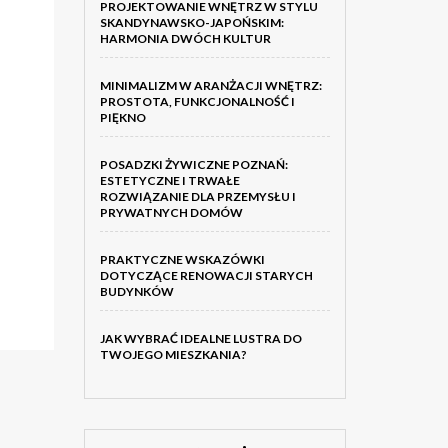
PROJEKTOWANIE WNĘTRZ W STYLU
SKANDYNAWSKO-JAPOŃSKIM:
HARMONIA DWÓCH KULTUR
MINIMALIZM W ARANŻACJI WNĘTRZ:
PROSTOTA, FUNKCJONALNOŚĆ I
PIĘKNO
POSADZKI ŻYWICZNE POZNAŃ:
ESTETYCZNE I TRWAŁE
ROZWIĄZANIE DLA PRZEMYSŁU I
PRYWATNYCH DOMÓW
PRAKTYCZNE WSKAZÓWKI
DOTYCZĄCE RENOWACJI STARYCH
BUDYNKÓW
JAK WYBRAĆ IDEALNE LUSTRA DO
TWOJEGO MIESZKANIA?