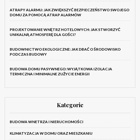
ATRAPY ALARMU: JAK ZWIĘKSZYĆ BEZPIECZEŃSTWO SWOJEGO
DOMU ZA POMOCĄ ATRAP ALARMÓW
PROJEKTOWANIE WNĘTRZ HOTELOWYCH: JAK STWORZYĆ
UNIKALNĄ ATMOSFERĘ DLA GOŚCI?
BUDOWNICTWO EKOLOGICZNE: JAK DBAĆ O ŚRODOWISKO
PODCZAS BUDOWY
BUDOWA DOMU PASYWNEGO: WYJĄTKOWA IZOLACJA
TERMICZNA I MINIMALNE ZUŻYCIE ENERGII
Kategorie
BUDOWA WNETRZA I NIERUCHOMOŚCI
KLIMATYZACJA W DOMU ORAZ MIESZKANIU