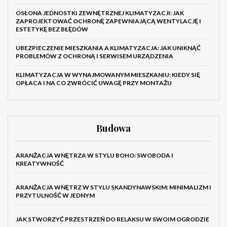
OSŁONA JEDNOSTKI ZEWNĘTRZNEJ KLIMATYZACJI: JAK
ZAPROJEKTOWAĆ OCHRONĘ ZAPEWNIAJĄCĄ WENTYLACJĘ I
ESTETYKĘ BEZ BŁĘDÓW
UBEZPIECZENIE MIESZKANIA A KLIMATYZACJA: JAK UNIKNĄĆ
PROBLEMÓW Z OCHRONĄ I SERWISEM URZĄDZENIA
KLIMATYZACJA W WYNAJMOWANYM MIESZKANIU: KIEDY SIĘ
OPŁACA I NA CO ZWRÓCIĆ UWAGĘ PRZY MONTAŻU
Budowa
ARANŻACJA WNĘTRZA W STYLU BOHO: SWOBODA I
KREATYWNOŚĆ
ARANŻACJA WNĘTRZ W STYLU SKANDYNAWSKIM: MINIMALIZM I
PRZYTULNOŚĆ W JEDNYM
JAK STWORZYĆ PRZESTRZEŃ DO RELAKSU W SWOIM OGRODZIE