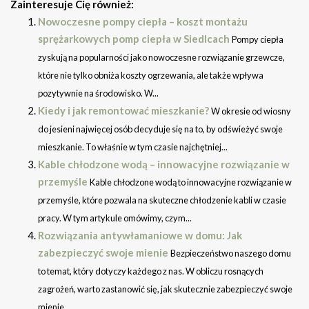
Zainteresuje Cię również:
Nowoczesne pompy ciepła – koszt montażu
sprężarkowych pomp ciepła w Siedlcach
Pompy ciepła
zyskują na popularności jako nowoczesne rozwiązanie grzewcze,
które nie tylko obniża koszty ogrzewania, ale także wpływa
pozytywnie na środowisko. W...
Kiedy i jak remontować mieszkanie?
W okresie od wiosny
do jesieni najwięcej osób decyduje się na to, by odświeżyć swoje
mieszkanie. To właśnie w tym czasie najchętniej...
Kable chłodzone wodą – innowacyjne rozwiązanie w
przemyśle
Kable chłodzone wodą to innowacyjne rozwiązanie w
przemyśle, które pozwala na skuteczne chłodzenie kabli w czasie
pracy. W tym artykule omówimy, czym...
Rozwiązania antywłamaniowe w domu: Jak
zabezpieczyć swoje mienie
Bezpieczeństwo naszego domu
to temat, który dotyczy każdego z nas. W obliczu rosnących
zagrożeń, warto zastanowić się, jak skutecznie zabezpieczyć swoje
mienie...