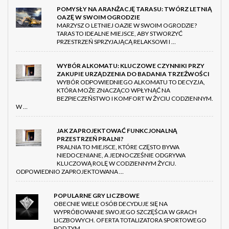
POMYSŁY NA ARANŻACJĘ TARASU: TWÓRZ LETNIĄ
OAZĘ W SWOIM OGRODZIE
MARZYSZ O LETNIEJ OAZIE W SWOIM OGRODZIE?
TARAS TO IDEALNE MIEJSCE, ABY STWORZYĆ
PRZESTRZEŃ SPRZYJAJĄCĄ RELAKSOWI I …
WYBÓR ALKOMATU: KLUCZOWE CZYNNIKI PRZY
ZAKUPIE URZĄDZENIA DO BADANIA TRZEŹWOŚCI
WYBÓR ODPOWIEDNIEGO ALKOMATU TO DECYZJA,
KTÓRA MOŻE ZNACZĄCO WPŁYNĄĆ NA
BEZPIECZEŃSTWO I KOMFORT W ŻYCIU CODZIENNYM.
W …
JAK ZAPROJEKTOWAĆ FUNKCJONALNĄ
PRZESTRZEŃ PRALNI?
PRALNIA TO MIEJSCE, KTÓRE CZĘSTO BYWA
NIEDOCENIANE, A JEDNOCZEŚNIE ODGRYWA
KLUCZOWĄ ROLĘ W CODZIENNYM ŻYCIU.
ODPOWIEDNIO ZAPROJEKTOWANA …
POPULARNE GRY LICZBOWE
OBECNIE WIELE OSÓB DECYDUJE SIĘ NA
WYPRÓBOWANIE SWOJEGO SZCZĘŚCIA W GRACH
LICZBOWYCH. OFERTA TOTALIZATORA SPORTOWEGO
POD TYM …