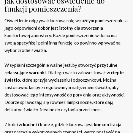
Jak dostosować oświetlenie do
funkcji pomieszczenia?
Oświetlenie odgrywa kluczową rolę w każdym pomieszczeniu, a
jego odpowiedni dobór jest istotny dla stworzenia
komfortowej atmosfery. Każde pomieszczenie w domu ma
swoją specyfikę i pełni inną funkcję, co powinno wpływać na
wybór źródeł światła.
W sypialni szczególnie ważne jest, by stworzyć
przytulne i
relaksujące warunki
. Dlatego warto zainwestować w
ciepłe
światło
, które sprzyja wyciszeniu i odpoczynkowi. Można
zastosować lampy z regulowanym natężeniem światła, aby
dostosować jego intensywność do pory dnia oraz aktywności.
Dobrze sprawdzają się również lampki nocne, które dają
delikatne światło, idealne do czytania przed snem.
Z kolei w
kuchni
i
biurze
, gdzie kluczowa jest
koncentracja
oraz precyzja wykonywanych czynności, warto postawić na