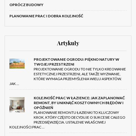
OPRÓCZ BUDOWY
PLANOWANIE PRAC I DOBRA KOLEJNOŚĆ
Artykuły
PROJEKTOWANIE OGRODU: PIĘKNO NATURY W
TWOJEJ PRZESTRZENI
PROJEKTOWANIE OGRODU TO NIE TYLKO KREOWANIE
ESTETYCZNEJ PRZESTRZENI, ALE TAKŻE WYZWANIE,
KTÓRE WYMAGA PRZEMYŚLENIA WIELU ASPEKTÓW.
JAK …
KOLEJNOŚĆ PRAC W ŁAZIENCE: JAK ZAPLANOWAĆ
REMONT, BY UNIKNĄĆ KOSZTOWNYCH BŁĘDÓW I
OPÓŹNIEŃ
PLANOWANIE REMONTU ŁAZIENKI TO KLUCZOWY
KROK, KTÓRY CZĘSTO DECYDUJE O SUKCESIE CAŁEGO
PRZEDSIĘWZIĘCIA. USTALENIE WŁAŚCIWEJ
KOLEJNOŚCI PRAC …