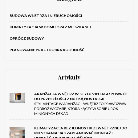
BUDOWA WNETRZA I NIERUCHOMOŚCI
KLIMATYZACJA W DOMU ORAZ MIESZKANIU
OPRÓCZ BUDOWY
PLANOWANIE PRAC I DOBRA KOLEJNOŚĆ
Artykuły
ARANŻACJA WNĘTRZ W STYLU VINTAGE: POWRÓT
DO PRZESZŁOŚCI Z NUTKĄ NOSTALGII
STYL VINTAGE W ARANŻACJI WNĘTRZ TO PRAWDZIWA
PODRÓŻ W CZASIE, KTÓRA ŁĄCZY W SOBIE UROK
MINIONYCH DEKAD …
KLIMATYZACJA BEZ JEDNOSTKI ZEWNĘTRZNEJ DO
MIESZKANIA: JAK ZAPLANOWAĆ MONTAŻ I
UNIKNĄĆ TYPOWYCH BŁĘDÓW