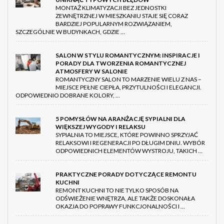
MONTAŻ KLIMATYZACJI BEZ JEDNOSTKI
ZEWNĘTRZNEJ W MIESZKANIU STAJE SIĘ CORAZ
BARDZIEJ POPULARNYM ROZWIĄZANIEM,
SZCZEGÓLNIE W BUDYNKACH, GDZIE …
SALON W STYLU ROMANTYCZNYM: INSPIRACJE I
PORADY DLA TWORZENIA ROMANTYCZNEJ
ATMOSFERY W SALONIE
ROMANTYCZNY SALON TO MARZENIE WIELU Z NAS –
MIEJSCE PEŁNE CIEPŁA, PRZYTULNOŚCI I ELEGANCJI.
ODPOWIEDNIO DOBRANE KOLORY, …
5 POMYSŁÓW NA ARANŻACJĘ SYPIALNI DLA
WIĘKSZEJ WYGODY I RELAKSU
SYPIALNIA TO MIEJSCE, KTÓRE POWINNO SPRZYJAĆ
RELAKSOWI I REGENERACJI PO DŁUGIM DNIU. WYBÓR
ODPOWIEDNICH ELEMENTÓW WYSTROJU, TAKICH …
PRAKTYCZNE PORADY DOTYCZĄCE REMONTU
KUCHNI
REMONT KUCHNI TO NIE TYLKO SPOSÓB NA
ODŚWIEŻENIE WNĘTRZA, ALE TAKŻE DOSKONAŁA
OKAZJA DO POPRAWY FUNKCJONALNOŚCI I …