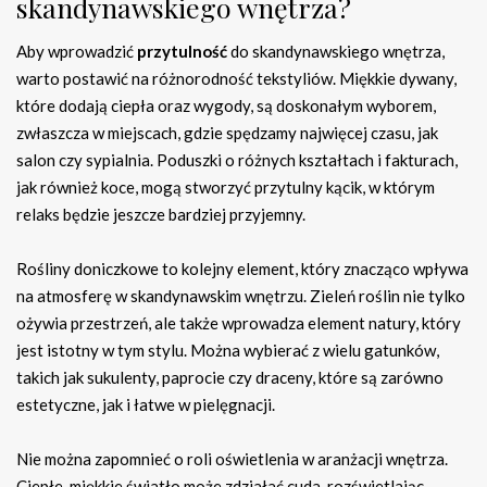
skandynawskiego wnętrza?
Aby wprowadzić
przytulność
do skandynawskiego wnętrza,
warto postawić na różnorodność tekstyliów. Miękkie dywany,
które dodają ciepła oraz wygody, są doskonałym wyborem,
zwłaszcza w miejscach, gdzie spędzamy najwięcej czasu, jak
salon czy sypialnia. Poduszki o różnych kształtach i fakturach,
jak również koce, mogą stworzyć przytulny kącik, w którym
relaks będzie jeszcze bardziej przyjemny.
Rośliny doniczkowe to kolejny element, który znacząco wpływa
na atmosferę w skandynawskim wnętrzu. Zieleń roślin nie tylko
ożywia przestrzeń, ale także wprowadza element natury, który
jest istotny w tym stylu. Można wybierać z wielu gatunków,
takich jak sukulenty, paprocie czy draceny, które są zarówno
estetyczne, jak i łatwe w pielęgnacji.
Nie można zapomnieć o roli oświetlenia w aranżacji wnętrza.
Ciepłe, miękkie światło może zdziałać cuda, rozświetlając