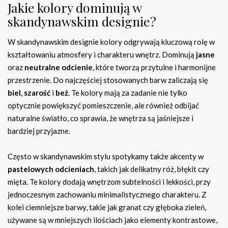
Jakie kolory dominują w
skandynawskim designie?
W skandynawskim designie kolory odgrywają kluczową rolę w
kształtowaniu atmosfery i charakteru wnętrz. Dominują
jasne
oraz
neutralne odcienie
, które tworzą przytulne i harmonijne
przestrzenie. Do najczęściej stosowanych barw zaliczają się
biel
,
szarość
i
beż
. Te kolory mają za zadanie nie tylko
optycznie powiększyć pomieszczenie, ale również odbijać
naturalne światło, co sprawia, że wnętrza są jaśniejsze i
bardziej przyjazne.
Często w skandynawskim stylu spotykamy także akcenty w
pastelowych odcieniach
, takich jak delikatny róż, błękit czy
mięta. Te kolory dodają wnętrzom subtelności i lekkości, przy
jednoczesnym zachowaniu minimalistycznego charakteru. Z
kolei ciemniejsze barwy, takie jak granat czy głęboka zieleń,
używane są w mniejszych ilościach jako elementy kontrastowe,