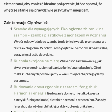
elementami, aby znaleźć idealne połączenie, które sprawi, że
wnętrze stanie się prawdziwie przytulnym miejscem.
Zainteresuje Cię również:
Szambo dla wymagających. Ekologiczne zbiorniki na
szambo – szamba plastikowe z montażem w Poznaniu
Wybór odpowiedniego szamba to nie tylko kwestia praktyczna, ale
także ekologiczna. W obliczu rosnącej troski o środowisko naturalne,
coraz więcej osób decyduje...
Kuchnia skrojona na miarę
Wiele osób zastanawia się, jak
stworzyć wygodna, piękną i bardzo funkcjonalną kuchnię. Ofert
mebli kuchennych poszukujemy w wielu miejscach i przeglądamy
ogromne...
Budowanie domu zgodnie z zasadami feng shui:
Harmonia i energia
Budowanie domu to nie tylko kwestia
estetyki i funkcjonalności, ale także harmonii z otoczeniem. Zasady
feng shui, starożytnej chińskiej praktyki, oferują unikalne...