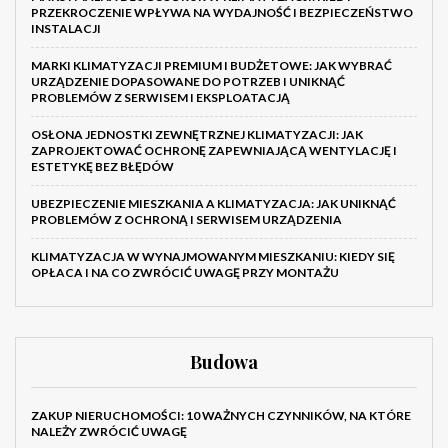
PRZEKROCZENIE WPŁYWA NA WYDAJNOŚĆ I BEZPIECZEŃSTWO
INSTALACJI
MARKI KLIMATYZACJI PREMIUM I BUDŻETOWE: JAK WYBRAĆ
URZĄDZENIE DOPASOWANE DO POTRZEB I UNIKNĄĆ
PROBLEMÓW Z SERWISEM I EKSPLOATACJĄ
OSŁONA JEDNOSTKI ZEWNĘTRZNEJ KLIMATYZACJI: JAK
ZAPROJEKTOWAĆ OCHRONĘ ZAPEWNIAJĄCĄ WENTYLACJĘ I
ESTETYKĘ BEZ BŁĘDÓW
UBEZPIECZENIE MIESZKANIA A KLIMATYZACJA: JAK UNIKNĄĆ
PROBLEMÓW Z OCHRONĄ I SERWISEM URZĄDZENIA
KLIMATYZACJA W WYNAJMOWANYM MIESZKANIU: KIEDY SIĘ
OPŁACA I NA CO ZWRÓCIĆ UWAGĘ PRZY MONTAŻU
Budowa
ZAKUP NIERUCHOMOŚCI: 10 WAŻNYCH CZYNNIKÓW, NA KTÓRE
NALEŻY ZWRÓCIĆ UWAGĘ