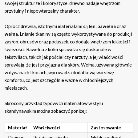
swojej strukturze i kolorystyce, drewno nadaje wnętrzom
przytulny i niepowtarzalny charakter.
Oprócz drewna, istotnymi materiałami są
len
,
bawełna
oraz
wełna
. Lnianie tkaniny są często wykorzystywane do produkcji
zasłon, obrusów oraz poduszek, co dodaje wnętrzom lekkości i
świeżości. Bawełna z kolei sprawdza się doskonale w
tekstyliach, takich jak pościel czy narzuty, a jej właściwości
sprawiają, że jest przyjazna dla skóry. Wełna, używana głównie
w dywanach i kocach, wprowadza dodatkową warstwę
komfortu, co jest szczególnie ważne w chłodniejszych
miesiącach.
Skrócony przykład typowych materiałów w stylu
skandynawskim można zobaczyć poniżej:
Materiał
Właściwości
Zastosowanie
Drewno
Przyjazne, ciepłe
Meble, podłogi