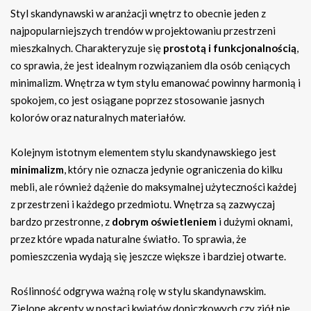
Styl skandynawski w aranżacji wnętrz to obecnie jeden z
najpopularniejszych trendów w projektowaniu przestrzeni
mieszkalnych. Charakteryzuje się
prostotą i funkcjonalnością
,
co sprawia, że jest idealnym rozwiązaniem dla osób ceniących
minimalizm. Wnętrza w tym stylu emanować powinny harmonią i
spokojem, co jest osiągane poprzez stosowanie jasnych
kolorów oraz naturalnych materiałów.
Kolejnym istotnym elementem stylu skandynawskiego jest
minimalizm
, który nie oznacza jedynie ograniczenia do kilku
mebli, ale również dążenie do maksymalnej użyteczności każdej
z przestrzeni i każdego przedmiotu. Wnętrza są zazwyczaj
bardzo przestronne, z
dobrym oświetleniem
i dużymi oknami,
przez które wpada naturalne światło. To sprawia, że
pomieszczenia wydają się jeszcze większe i bardziej otwarte.
Roślinność odgrywa ważną rolę w stylu skandynawskim.
Zielone akcenty w postaci kwiatów doniczkowych czy ziół nie