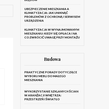
UBEZPIECZENIE MIESZKANIA A
KLIMATYZACJA: JAK UNIKNĄĆ
PROBLEMÓW Z OCHRONĄ I SERWISEM
URZĄDZENIA
KLIMATYZACJA W WYNAJMOWANYM
MIESZKANIU: KIEDY SIĘ OPŁACA I NA
CO ZWRÓCIĆ UWAGĘ PRZY MONTAŻU
Budowa
PRAKTYCZNE PORADY DOTYCZĄCE
WYBORU MEBLI DO MAŁEGO
MIESZKANIA
WYKORZYSTANIE SZKLANYCH ŚCIAN
W ARANŻACJI WNĘTRZA:
PRZESTRZEŃ I ŚWIATŁO