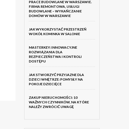
PRACE BUDOWLANE W WARSZAWIE.
FIRMA REMONTOWA, USŁUGI
BUDOWLANE – WYKAŃCZANIE
DOMÓW W WARSZAWIE
JAK WYKORZYSTAĆ PRZESTRZEŃ
WOKÓŁ KOMINKA W SALONIE
MASTERKEY: INNOWACYJNE
ROZWIĄZANIA DLA
BEZPIECZEŃSTWA I KONTROLI
DOSTĘPU
JAK STWORZYĆ PRZYJAZNE DLA
DZIECI WNĘTRZE: POMYSŁY NA
POKOJE DZIECIĘCE
ZAKUP NIERUCHOMOŚCI: 10
WAŻNYCH CZYNNIKÓW, NA KTÓRE
NALEŻY ZWRÓCIĆ UWAGĘ