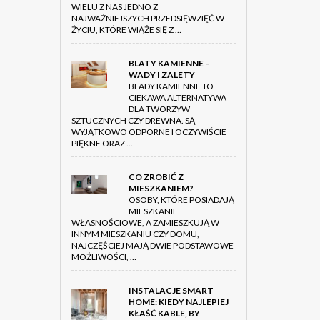
WIELU Z NAS JEDNO Z
NAJWAŻNIEJSZYCH PRZEDSIĘWZIĘĆ W
ŻYCIU, KTÓRE WIĄŻE SIĘ Z …
BLATY KAMIENNE –
WADY I ZALETY
BLADY KAMIENNE TO
CIEKAWA ALTERNATYWA
DLA TWORZYW
SZTUCZNYCH CZY DREWNA. SĄ
WYJĄTKOWO ODPORNE I OCZYWIŚCIE
PIĘKNE ORAZ …
CO ZROBIĆ Z
MIESZKANIEM?
OSOBY, KTÓRE POSIADAJĄ
MIESZKANIE
WŁASNOŚCIOWE, A ZAMIESZKUJĄ W
INNYM MIESZKANIU CZY DOMU,
NAJCZĘŚCIEJ MAJĄ DWIE PODSTAWOWE
MOŻLIWOŚCI, …
INSTALACJE SMART
HOME: KIEDY NAJLEPIEJ
KŁAŚĆ KABLE, BY