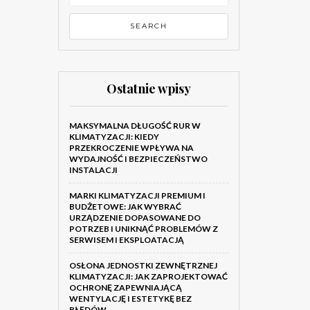
Ostatnie wpisy
MAKSYMALNA DŁUGOŚĆ RUR W
KLIMATYZACJI: KIEDY
PRZEKROCZENIE WPŁYWA NA
WYDAJNOŚĆ I BEZPIECZEŃSTWO
INSTALACJI
MARKI KLIMATYZACJI PREMIUM I
BUDŻETOWE: JAK WYBRAĆ
URZĄDZENIE DOPASOWANE DO
POTRZEB I UNIKNĄĆ PROBLEMÓW Z
SERWISEM I EKSPLOATACJĄ
OSŁONA JEDNOSTKI ZEWNĘTRZNEJ
KLIMATYZACJI: JAK ZAPROJEKTOWAĆ
OCHRONĘ ZAPEWNIAJĄCĄ
WENTYLACJĘ I ESTETYKĘ BEZ
BŁĘDÓW