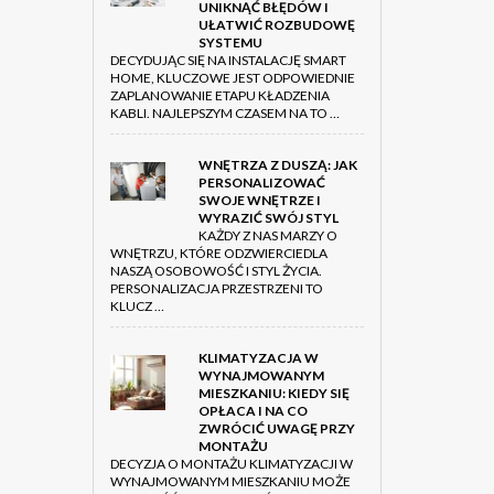
UNIKNĄĆ BŁĘDÓW I
UŁATWIĆ ROZBUDOWĘ
SYSTEMU
DECYDUJĄC SIĘ NA INSTALACJĘ SMART
HOME, KLUCZOWE JEST ODPOWIEDNIE
ZAPLANOWANIE ETAPU KŁADZENIA
KABLI. NAJLEPSZYM CZASEM NA TO …
WNĘTRZA Z DUSZĄ: JAK
PERSONALIZOWAĆ
SWOJE WNĘTRZE I
WYRAZIĆ SWÓJ STYL
KAŻDY Z NAS MARZY O
WNĘTRZU, KTÓRE ODZWIERCIEDLA
NASZĄ OSOBOWOŚĆ I STYL ŻYCIA.
PERSONALIZACJA PRZESTRZENI TO
KLUCZ …
KLIMATYZACJA W
WYNAJMOWANYM
MIESZKANIU: KIEDY SIĘ
OPŁACA I NA CO
ZWRÓCIĆ UWAGĘ PRZY
MONTAŻU
DECYZJA O MONTAŻU KLIMATYZACJI W
WYNAJMOWANYM MIESZKANIU MOŻE