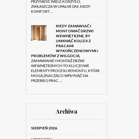
PRZYNIEŚĆ WIELE KORZYŚCI,
ZWŁASZCZA W UPALNE DNI, KIEDY
KOMFORT …
KIEDY ZAMAWIAĆ I
MONTOWAĆ DRZWI
WEWNĘTRZNE, BY
UNIKNĄĆ KOLIZJI Z
PRACAMI
WYKOŃCZENIOWYMI I
PROBLEMÓW Z WILGOCIĄ
ZAMAWIANIE I MONTAŻ DRZWI
WEWNĘTRZNYCH TO KLUCZOWE
ELEMENTY PROCESU REMONTU, KTÓRE
MOGĄ ZNACZĄCO WPŁYNĄĆ NA
PRZEBIEG PRAC. …
Archiwa
SIERPIEŃ 2026