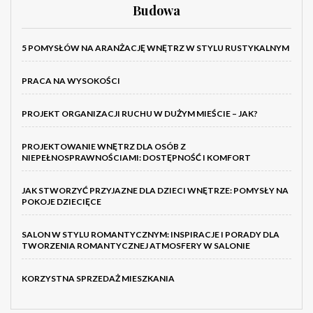
Budowa
5 POMYSŁÓW NA ARANŻACJĘ WNĘTRZ W STYLU RUSTYKALNYM
PRACA NA WYSOKOŚCI
PROJEKT ORGANIZACJI RUCHU W DUŻYM MIEŚCIE – JAK?
PROJEKTOWANIE WNĘTRZ DLA OSÓB Z
NIEPEŁNOSPRAWNOŚCIAMI: DOSTĘPNOŚĆ I KOMFORT
JAK STWORZYĆ PRZYJAZNE DLA DZIECI WNĘTRZE: POMYSŁY NA
POKOJE DZIECIĘCE
SALON W STYLU ROMANTYCZNYM: INSPIRACJE I PORADY DLA
TWORZENIA ROMANTYCZNEJ ATMOSFERY W SALONIE
KORZYSTNA SPRZEDAŻ MIESZKANIA