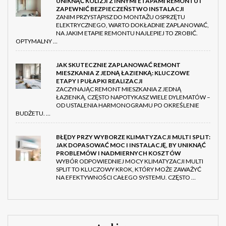
UNIKNĄĆ KOLIZJI Z INNYMI ETAPAMI REMONTU I
ZAPEWNIĆ BEZPIECZEŃSTWO INSTALACJI
ZANIM PRZYSTĄPISZ DO MONTAŻU OSPRZĘTU
ELEKTRYCZNEGO, WARTO DOKŁADNIE ZAPLANOWAĆ,
NA JAKIM ETAPIE REMONTU NAJLEPIEJ TO ZROBIĆ.
OPTYMALNY …
JAK SKUTECZNIE ZAPLANOWAĆ REMONT
MIESZKANIA Z JEDNĄ ŁAZIENKĄ: KLUCZOWE
ETAPY I PUŁAPKI REALIZACJI
ZACZYNAJĄC REMONT MIESZKANIA Z JEDNĄ
ŁAZIENKĄ, CZĘSTO NAPOTYKASZ WIELE DYLEMATÓW –
OD USTALENIA HARMONOGRAMU PO OKREŚLENIE
BUDŻETU. …
BŁĘDY PRZY WYBORZE KLIMATYZACJI MULTI SPLIT:
JAK DOPASOWAĆ MOC I INSTALACJĘ, BY UNIKNĄĆ
PROBLEMÓW I NADMIERNYCH KOSZTÓW
WYBÓR ODPOWIEDNIEJ MOCY KLIMATYZACJI MULTI
SPLIT TO KLUCZOWY KROK, KTÓRY MOŻE ZAWAŻYĆ
NA EFEKTYWNOŚCI CAŁEGO SYSTEMU. CZĘSTO …