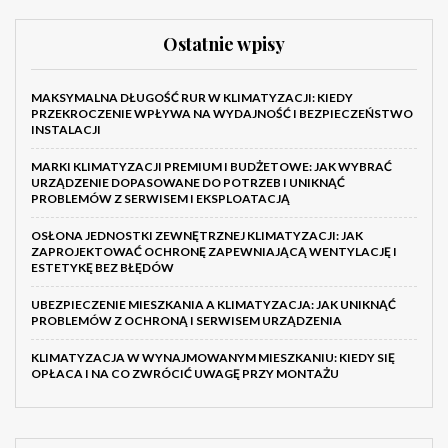
Ostatnie wpisy
MAKSYMALNA DŁUGOŚĆ RUR W KLIMATYZACJI: KIEDY
PRZEKROCZENIE WPŁYWA NA WYDAJNOŚĆ I BEZPIECZEŃSTWO
INSTALACJI
MARKI KLIMATYZACJI PREMIUM I BUDŻETOWE: JAK WYBRAĆ
URZĄDZENIE DOPASOWANE DO POTRZEB I UNIKNĄĆ
PROBLEMÓW Z SERWISEM I EKSPLOATACJĄ
OSŁONA JEDNOSTKI ZEWNĘTRZNEJ KLIMATYZACJI: JAK
ZAPROJEKTOWAĆ OCHRONĘ ZAPEWNIAJĄCĄ WENTYLACJĘ I
ESTETYKĘ BEZ BŁĘDÓW
UBEZPIECZENIE MIESZKANIA A KLIMATYZACJA: JAK UNIKNĄĆ
PROBLEMÓW Z OCHRONĄ I SERWISEM URZĄDZENIA
KLIMATYZACJA W WYNAJMOWANYM MIESZKANIU: KIEDY SIĘ
OPŁACA I NA CO ZWRÓCIĆ UWAGĘ PRZY MONTAŻU