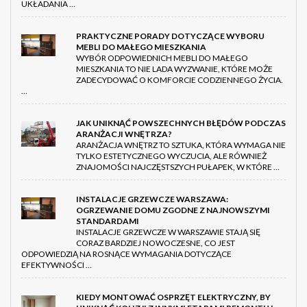
UKŁADANIA …
PRAKTYCZNE PORADY DOTYCZĄCE WYBORU
MEBLI DO MAŁEGO MIESZKANIA
WYBÓR ODPOWIEDNICH MEBLI DO MAŁEGO
MIESZKANIA TO NIE LADA WYZWANIE, KTÓRE MOŻE
ZADECYDOWAĆ O KOMFORCIE CODZIENNEGO ŻYCIA.
…
JAK UNIKNĄĆ POWSZECHNYCH BŁĘDÓW PODCZAS
ARANŻACJI WNĘTRZA?
ARANŻACJA WNĘTRZ TO SZTUKA, KTÓRA WYMAGA NIE
TYLKO ESTETYCZNEGO WYCZUCIA, ALE RÓWNIEŻ
ZNAJOMOŚCI NAJCZĘSTSZYCH PUŁAPEK, W KTÓRE …
INSTALACJE GRZEWCZE WARSZAWA:
OGRZEWANIE DOMU ZGODNE Z NAJNOWSZYMI
STANDARDAMI
INSTALACJE GRZEWCZE W WARSZAWIE STAJĄ SIĘ
CORAZ BARDZIEJ NOWOCZESNE, CO JEST
ODPOWIEDZIĄ NA ROSNĄCE WYMAGANIA DOTYCZĄCE
EFEKTYWNOŚCI …
KIEDY MONTOWAĆ OSPRZĘT ELEKTRYCZNY, BY