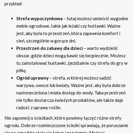
przykład:
Strefa wypoczynkowa
– tutaj możesz umieścić wygodne
meble ogrodowe, takie jak leżaki czy huśtawki. Ważne
jest, aby była to przestrzeń, która zapewnia komfort i
cień, szczególnie w gorące dni.
Przestrzeń do zabawy dla dzieci
– warto wydzielić
obszar, gdzie dzieci mogą bawić się bezpiecznie. Możesz
tu zainstalować huśtawki, zjeżdżalnie czy strefę do gry w
piłkę.
Ogród uprawny
– strefa, w której możesz sadzić
warzywa, owoce lub kwiaty. Ważne jest, aby była dobrze
nasłoneczniona i miała dostęp do wody. Taka przestrzeń
nie tylko dostarcza świeżych produktów, ale także daje
radość z uprawy roślin.
Nie zapomnij o ścieżkach, które powinny łączyć różne strefy
ogrodu. Dobrze rozmieszczone ścieżki sprawiają, że poruszanie
się po ogrodzie staje się łatwe i przyjemne. Możesz