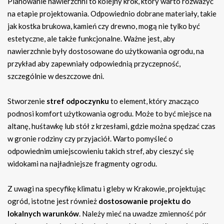
Planowanie nawierzchni to kolejny krok, który warto rozważyć
na etapie projektowania. Odpowiednio dobrane materiały, takie
jak kostka brukowa, kamień czy drewno, mogą nie tylko być
estetyczne, ale także funkcjonalne. Ważne jest, aby
nawierzchnie były dostosowane do użytkowania ogrodu, na
przykład aby zapewniały odpowiednią przyczepność,
szczególnie w deszczowe dni.
Stworzenie
stref odpoczynku
to element, który znacząco
podnosi komfort użytkowania ogrodu. Może to być miejsce na
altanę, huśtawkę lub stół z krzesłami, gdzie można spędzać czas
w gronie rodziny czy przyjaciół. Warto pomyśleć o
odpowiednim umiejscowieniu takich stref, aby cieszyć się
widokami na najładniejsze fragmenty ogrodu.
Z uwagi na specyfikę klimatu i gleby w Krakowie, projektując
ogród, istotne jest również
dostosowanie projektu do
lokalnych warunków
. Należy mieć na uwadze zmienność pór