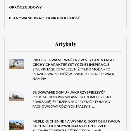
OPRÓCZ BUDOWY
PLANOWANIE PRAC I DOBRA KOLEJNOŚĆ
Artykuły
PROJEKTOWANIE WNĘTRZ W STYLU VINTAGE:
CECHY CHARAKTERYSTYCZNE I INSPIRACJE
STYL VINTAGE TO WIĘCEJ NIŻ TYLKO MODA – TO
PRAWDZIWA PODRÓŻ W CZASIE, KTÓRA POZWALA
NAM NA …
BUDOWANIE DOMU – JAK PRZYSPIESZYĆ?
PODCZAS BUDOWY WŁASNEGO DOMU, CZĘSTO
ZDARZA SIĘ, ŻE TRZEBA SKORZYSTAĆ Z POMOCY
FACHOWCÓW I RÓŻNYCH MASZYN I …
MEBLE KUCHENNE NA WYMIAR: DOSTOSUJ SWOJĄ
KUCHNIĘ DO INDYWIDUALNYCH POTRZEB
KUCHNIA TO SERCE KAŻDEGO DOMU, A JEJ