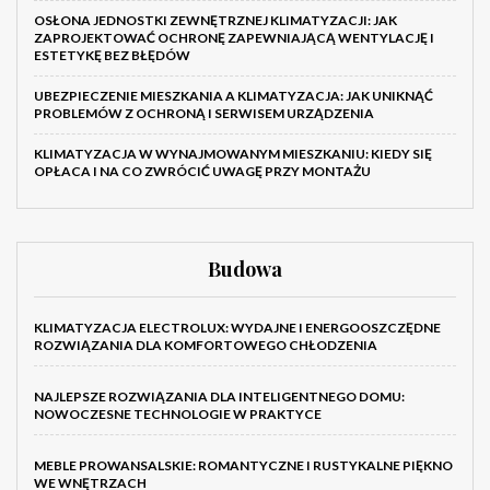
OSŁONA JEDNOSTKI ZEWNĘTRZNEJ KLIMATYZACJI: JAK
ZAPROJEKTOWAĆ OCHRONĘ ZAPEWNIAJĄCĄ WENTYLACJĘ I
ESTETYKĘ BEZ BŁĘDÓW
UBEZPIECZENIE MIESZKANIA A KLIMATYZACJA: JAK UNIKNĄĆ
PROBLEMÓW Z OCHRONĄ I SERWISEM URZĄDZENIA
KLIMATYZACJA W WYNAJMOWANYM MIESZKANIU: KIEDY SIĘ
OPŁACA I NA CO ZWRÓCIĆ UWAGĘ PRZY MONTAŻU
Budowa
KLIMATYZACJA ELECTROLUX: WYDAJNE I ENERGOOSZCZĘDNE
ROZWIĄZANIA DLA KOMFORTOWEGO CHŁODZENIA
NAJLEPSZE ROZWIĄZANIA DLA INTELIGENTNEGO DOMU:
NOWOCZESNE TECHNOLOGIE W PRAKTYCE
MEBLE PROWANSALSKIE: ROMANTYCZNE I RUSTYKALNE PIĘKNO
WE WNĘTRZACH