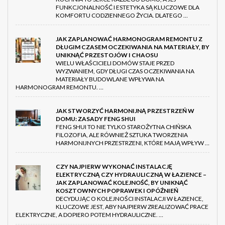
FUNKCJONALNOŚĆ I ESTETYKA SĄ KLUCZOWE DLA
KOMFORTU CODZIENNEGO ŻYCIA. DLATEGO …
JAK ZAPLANOWAĆ HARMONOGRAM REMONTU Z
DŁUGIM CZASEM OCZEKIWANIA NA MATERIAŁY, BY
UNIKNĄĆ PRZESTOJÓW I CHAOSU
WIELU WŁAŚCICIELI DOMÓW STAJE PRZED
WYZWANIEM, GDY DŁUGI CZAS OCZEKIWANIA NA
MATERIAŁY BUDOWLANE WPŁYWA NA
HARMONOGRAM REMONTU. …
JAK STWORZYĆ HARMONIJNĄ PRZESTRZEŃ W
DOMU: ZASADY FENG SHUI
FENG SHUI TO NIE TYLKO STAROŻYTNA CHIŃSKA
FILOZOFIA, ALE RÓWNIEŻ SZTUKA TWORZENIA
HARMONIJNYCH PRZESTRZENI, KTÓRE MAJĄ WPŁYW …
CZY NAJPIERW WYKONAĆ INSTALACJĘ
ELEKTRYCZNĄ CZY HYDRAULICZNĄ W ŁAZIENCE –
JAK ZAPLANOWAĆ KOLEJNOŚĆ, BY UNIKNĄĆ
KOSZTOWNYCH POPRAWEK I OPÓŹNIEŃ
DECYDUJĄC O KOLEJNOŚCI INSTALACJI W ŁAZIENCE,
KLUCZOWE JEST, ABY NAJPIERW ZREALIZOWAĆ PRACE
ELEKTRYCZNE, A DOPIERO POTEM HYDRAULICZNE. …