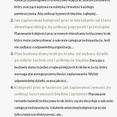
który znacząco wpływa na estetykę i trwałość każdego
pomieszczenia. Aby uniknąć typowych błędów, najlepiej...
Jak zaplanować kolejność prac w mieszkaniu od stanu
deweloperskiego, by uniknąć poprawek i przestojów
Planowanie kolejności prac w nowym mieszkaniu to kluczowy krok,
który może zadecydować o sukcesie całego przedsięwzięcia. Jeśli
nie zadbasz o odpowiednią organizację,...
Plan budowy domu krok po kroku: od wyboru działki
po odbiór techniczny i uniknięcie błędów
Decyzja o
budowie domu to jeden z najważniejszych kroków w życiu, który
wymaga starannego przemyślenia i zaplanowania. Wybór
odpowiedniej działki, ocena jakości...
Kolejność prac w łazience: jak zaplanować remont, by
uniknąć kosztownych błędów i opóźnień
Planowanie
remontu łazienki to kluczowy krok, który często decyduje o sukcesie
całego przedsięwzięcia. Ustalenie właściwej kolejności prac nie
tylko zwiększa efektywność, ale...