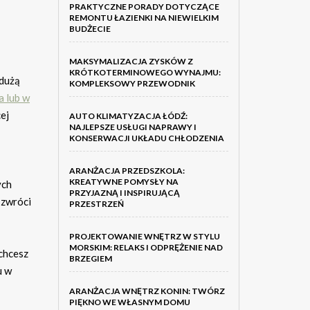
PRAKTYCZNE PORADY DOTYCZĄCE
REMONTU ŁAZIENKI NA NIEWIELKIM
BUDŻECIE
MAKSYMALIZACJA ZYSKÓW Z
KRÓTKOTERMINOWEGO WYNAJMU:
 dużą
KOMPLEKSOWY PRZEWODNIK
a lub w
ej
AUTO KLIMATYZACJA ŁÓDŹ:
NAJLEPSZE USŁUGI NAPRAWY I
KONSERWACJI UKŁADU CHŁODZENIA
ARANŻACJA PRZEDSZKOLA:
KREATYWNE POMYSŁY NA
ych
PRZYJAZNĄ I INSPIRUJĄCĄ
 zwróci
PRZESTRZEŃ
PROJEKTOWANIE WNĘTRZ W STYLU
MORSKIM: RELAKS I ODPRĘŻENIE NAD
chcesz
BRZEGIEM
u w
ARANŻACJA WNĘTRZ KONIN: TWÓRZ
PIĘKNO WE WŁASNYM DOMU