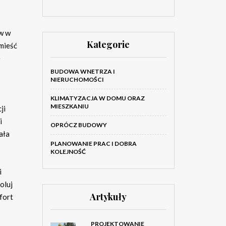
w w
Kategorie
Umieść
e
BUDOWA WNETRZA I
NIERUCHOMOŚCI
KLIMATYZACJA W DOMU ORAZ
MIESZKANIU
ji
i
OPRÓCZ BUDOWY
ała
PLANOWANIE PRAC I DOBRA
KOLEJNOŚĆ
i
oluj
Artykuły
fort
PROJEKTOWANIE