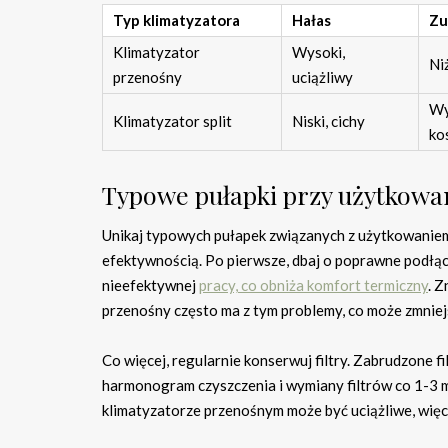
Typ klimatyzatora
Hałas
Zu
Klimatyzator
Wysoki,
Ni
przenośny
uciążliwy
Wy
Klimatyzator split
Niski, cichy
ko
Typowe pułapki przy użytkowani
Unikaj typowych pułapek związanych z użytkowanie
efektywnością. Po pierwsze, dbaj o poprawne podłą
nieefektywnej
pracy, co obniża komfort termiczny
. Z
przenośny często ma z tym problemy, co może zmniej
Co więcej, regularnie konserwuj filtry. Zabrudzone f
harmonogram czyszczenia i wymiany filtrów co 1-3 m
klimatyzatorze przenośnym może być uciążliwe, więc 