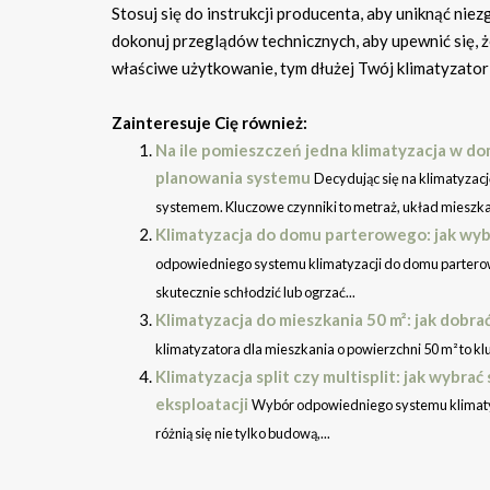
Stosuj się do instrukcji producenta, aby uniknąć ni
dokonuj przeglądów technicznych, aby upewnić się, ż
właściwe użytkowanie, tym dłużej Twój klimatyzator 
Zainteresuje Cię również:
Na ile pomieszczeń jedna klimatyzacja w do
planowania systemu
Decydując się na klimatyzacj
systemem. Kluczowe czynniki to metraż, układ mieszkań
Klimatyzacja do domu parterowego: jak wy
odpowiedniego systemu klimatyzacji do domu partero
skutecznie schłodzić lub ogrzać...
Klimatyzacja do mieszkania 50 m²: jak dobr
klimatyzatora dla mieszkania o powierzchni 50 m² to kl
Klimatyzacja split czy multisplit: jak wyb
eksploatacji
Wybór odpowiedniego systemu klimatyza
różnią się nie tylko budową,...