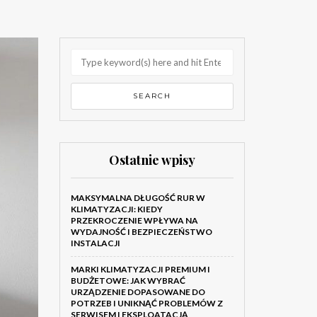
Ostatnie wpisy
MAKSYMALNA DŁUGOŚĆ RUR W
KLIMATYZACJI: KIEDY
PRZEKROCZENIE WPŁYWA NA
WYDAJNOŚĆ I BEZPIECZEŃSTWO
INSTALACJI
MARKI KLIMATYZACJI PREMIUM I
BUDŻETOWE: JAK WYBRAĆ
URZĄDZENIE DOPASOWANE DO
POTRZEB I UNIKNĄĆ PROBLEMÓW Z
SERWISEM I EKSPLOATACJĄ