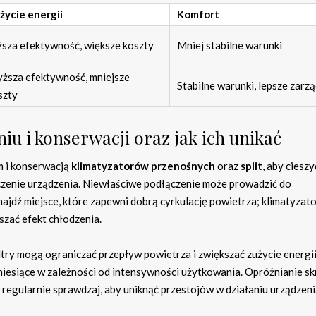
życie energii
Komfort
ższa efektywność, większe koszty
Mniej stabilne warunki
ższa efektywność, mniejsze
Stabilne warunki, lepsze zarz
szty
u i konserwacji oraz jak ich unikać
m i konserwacją
klimatyzatorów przenośnych
oraz
split
, aby cieszy
czenie urządzenia. Niewłaściwe podłączenie może prowadzić do
najdź miejsce, które zapewni dobrą cyrkulację powietrza; klimatyzat
szać efekt chłodzenia.
iltry mogą ograniczać przepływ powietrza i zwiększać zużycie energii
iesiące w zależności od intensywności użytkowania. Opróżnianie sk
regularnie sprawdzaj, aby uniknąć przestojów w działaniu urządzeni