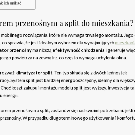
k ich unikać
orem przenośnym a split do mieszkania?
esz mobilnego rozwiązania, które nie wymaga trwałego montażu. Jego
a, co sprawia, że jest idealnym wyborem dla wynajmujących
mieszkani
ator przenośny
ma niższą
efektywność chłodzenia
i generuje więc
ącego powietrza na zewnątrz, co często wymaga uchylenia okna.
, rozważ
klimatyzator split
. Ten typ składa się z dwóch jednostek
racę. System split jest bardziej energooszczędny, idealny dla większ
Choć koszt zakupu i montażu modelu split jest wyższy, inwestycja ta
u energii.
em przenośnym a split, zastanów się nad swoimi potrzebami: jeśli 
 przenośny. W przypadku długoterminowego użytkowania i komfort