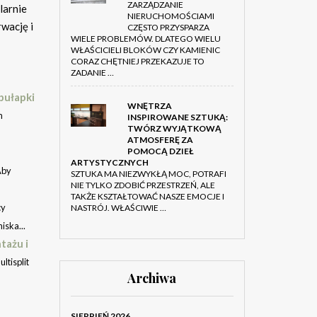
ZARZĄDZANIE
larnie
NIERUCHOMOŚCIAMI
wację i
CZĘSTO PRZYSPARZA
WIELE PROBLEMÓW. DLATEGO WIELU
WŁAŚCICIELI BLOKÓW CZY KAMIENIC
CORAZ CHĘTNIEJ PRZEKAZUJE TO
ZADANIE …
pułapki
WNĘTRZA
m
INSPIROWANE SZTUKĄ:
TWÓRZ WYJĄTKOWĄ
ATMOSFERĘ ZA
POMOCĄ DZIEŁ
ARTYSTYCZNYCH
Aby
SZTUKA MA NIEZWYKŁĄ MOC, POTRAFI
NIE TYLKO ZDOBIĆ PRZESTRZEŃ, ALE
TAKŻE KSZTAŁTOWAĆ NASZE EMOCJE I
cy
NASTRÓJ. WŁAŚCIWIE …
iska...
tażu i
ltisplit
Archiwa
SIERPIEŃ 2026