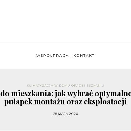
WSPÓŁPRACA I KONTAKT
KLIMATYZACJA W DOMU ORAZ MIESZKANIU
t do mieszkania: jak wybrać optymaln
pułapek montażu oraz eksploatacji
25 MAJA 2026