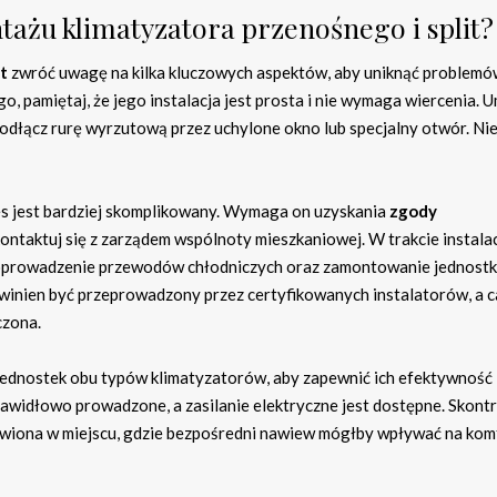
ażu klimatyzatora przenośnego i split?
it
zwróć uwagę na kilka kluczowych aspektów, aby uniknąć problemó
, pamiętaj, że jego instalacja jest prosta i nie wymaga wiercenia. 
odłącz rurę wyrzutową przez uchylone okno lub specjalny otwór. Ni
es jest bardziej skomplikowany. Wymaga on uzyskania
zgody
kontaktuj się z zarządem wspólnoty mieszkaniowej. W trakcie instalac
oprowadzenie przewodów chłodniczych oraz zamontowanie jednostk
owinien być przeprowadzony przez certyfikowanych instalatorów, a c
czona.
jednostek obu typów klimatyzatorów, aby zapewnić ich efektywność 
awidłowo prowadzone, a zasilanie elektryczne jest dostępne. Skontr
cowiona w miejscu, gdzie bezpośredni nawiew mógłby wpływać na kom