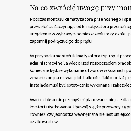
Na co zwrócić uwagę przy mont
Podczas montażu
klimatyzatora przenośnego
i
spl
przyszłości. Zaczynając od klimatyzatora przenośnego
urządzenie w wybranym pomieszczeniu przy oknie i p
zapomnij podłączyć go do prądu.
W przypadku montażu klimatyzatora typu split proc
administracyjnej
, a więc przed rozpoczęciem prac s
konieczne będzie wykonanie otworów w ścianach, p
zewnętrznej na elewacji lub balkonie. Taki montaż p
instalacja musi być estetycznie wykonana i zabezpie
Warto dokładnie przemyśleć planowane miejsce dla 
komfort użytkowania. Upewnij się, że przewody są pr
również, czy jednostka wewnętrzna nie jest umiejs
użytkowników.