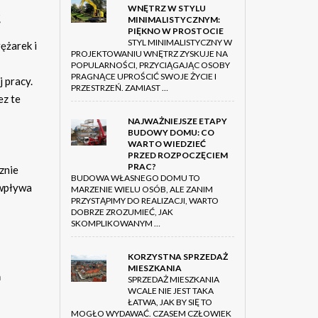
WNĘTRZ W STYLU
t
MINIMALISTYCZNYM:
PIĘKNO W PROSTOCIE
STYL MINIMALISTYCZNY W
ężarek i
PROJEKTOWANIU WNĘTRZ ZYSKUJE NA
POPULARNOŚCI, PRZYCIĄGAJĄC OSOBY
PRAGNĄCE UPROŚCIĆ SWOJE ŻYCIE I
 pracy.
PRZESTRZEŃ. ZAMIAST …
ez te
NAJWAŻNIEJSZE ETAPY
BUDOWY DOMU: CO
WARTO WIEDZIEĆ
PRZED ROZPOCZĘCIEM
PRAC?
znie
BUDOWA WŁASNEGO DOMU TO
 wpływa
MARZENIE WIELU OSÓB, ALE ZANIM
PRZYSTĄPIMY DO REALIZACJI, WARTO
DOBRZE ZROZUMIEĆ, JAK
SKOMPLIKOWANYM …
KORZYSTNA SPRZEDAŻ
MIESZKANIA
ń
SPRZEDAŻ MIESZKANIA
WCALE NIE JEST TAKA
ŁATWA, JAK BY SIĘ TO
MOGŁO WYDAWAĆ. CZASEM CZŁOWIEK