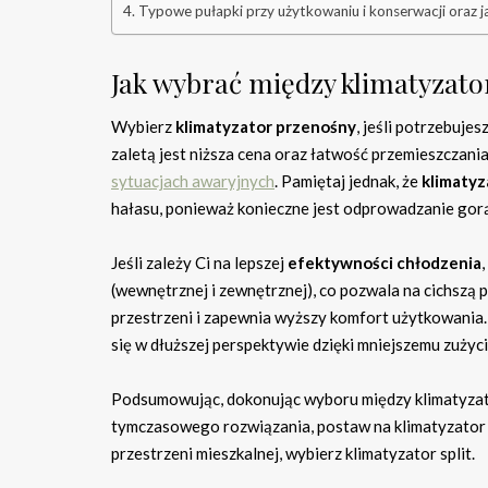
Typowe pułapki przy użytkowaniu i konserwacji oraz ja
Jak wybrać między klimatyzat
Wybierz
klimatyzator przenośny
, jeśli potrzebuj
zaletą jest niższa cena oraz łatwość przemieszczani
sytuacjach awaryjnych
. Pamiętaj jednak, że
klimatyz
hałasu, ponieważ konieczne jest odprowadzanie gor
Jeśli zależy Ci na lepszej
efektywności chłodzenia
(wewnętrznej i zewnętrznej), co pozwala na cichszą p
przestrzeni i zapewnia wyższy komfort użytkowania. 
się w dłuższej perspektywie dzięki mniejszemu zużyci
Podsumowując, dokonując wyboru między klimatyzator
tymczasowego rozwiązania, postaw na klimatyzator
przestrzeni mieszkalnej, wybierz klimatyzator split.