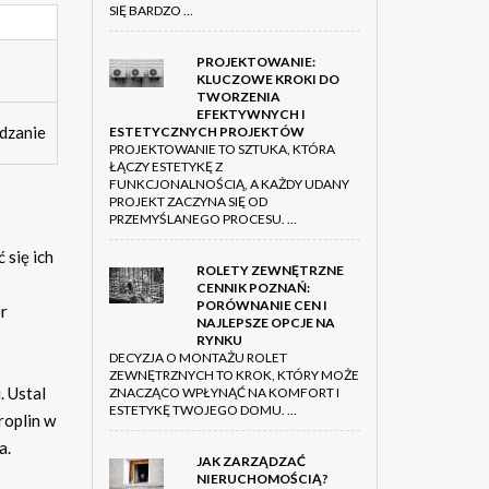
SIĘ BARDZO …
PROJEKTOWANIE:
KLUCZOWE KROKI DO
TWORZENIA
EFEKTYWNYCH I
ądzanie
ESTETYCZNYCH PROJEKTÓW
PROJEKTOWANIE TO SZTUKA, KTÓRA
ŁĄCZY ESTETYKĘ Z
FUNKCJONALNOŚCIĄ, A KAŻDY UDANY
PROJEKT ZACZYNA SIĘ OD
PRZEMYŚLANEGO PROCESU. …
ć się ich
ROLETY ZEWNĘTRZNE
CENNIK POZNAŃ:
PORÓWNANIE CEN I
or
NAJLEPSZE OPCJE NA
RYNKU
DECYZJA O MONTAŻU ROLET
ZEWNĘTRZNYCH TO KROK, KTÓRY MOŻE
. Ustal
ZNACZĄCO WPŁYNĄĆ NA KOMFORT I
ESTETYKĘ TWOJEGO DOMU. …
roplin w
a.
JAK ZARZĄDZAĆ
NIERUCHOMOŚCIĄ?