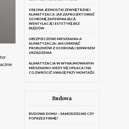
OSŁONA JEDNOSTKI ZEWNĘTRZNEJ
KLIMATYZACJI: JAK ZAPROJEKTOWAĆ
OCHRONĘ ZAPEWNIAJĄCĄ
WENTYLACJĘ I ESTETYKĘ BEZ
BŁĘDÓW
UBEZPIECZENIE MIESZKANIA A
KLIMATYZACJA: JAK UNIKNĄĆ
PROBLEMÓW Z OCHRONĄ I SERWISEM
URZĄDZENIA
ator
KLIMATYZACJA W WYNAJMOWANYM
nacznie
MIESZKANIU: KIEDY SIĘ OPŁACA I NA
CO ZWRÓCIĆ UWAGĘ PRZY MONTAŻU
Budowa
BUDOWA DOMU – SAMODZIELNIE CZY
POPRZEZ FIRMĘ?