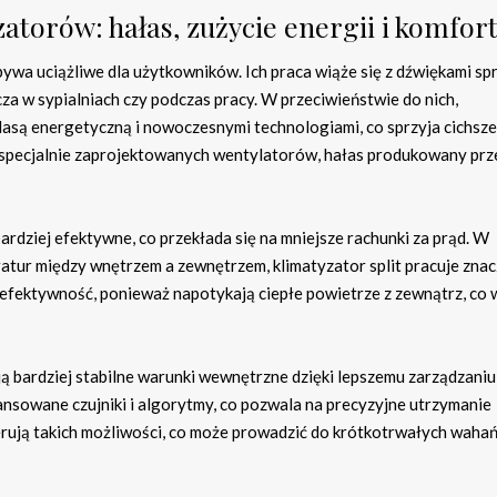
zatorów: hałas, zużycie energii i komfor
 bywa uciążliwe dla użytkowników. Ich praca wiąże się z dźwiękami spr
a w sypialniach czy podczas pracy. W przeciwieństwie do nich,
lasą energetyczną i nowoczesnymi technologiami, co sprzyja cichszej
specjalnie zaprojektowanych wentylatorów, hałas produkowany prz
 bardziej efektywne, co przekłada się na mniejsze rachunki za prąd. W
ratur między wnętrzem a zewnętrzem, klimatyzator split pracuje znac
efektywność, ponieważ napotykają ciepłe powietrze z zewnątrz, co
ają bardziej stabilne warunki wewnętrzne dzięki lepszemu zarządzaniu
nsowane czujniki i algorytmy, co pozwala na precyzyjne utrzymanie
rują takich możliwości, co może prowadzić do krótkotrwałych waha