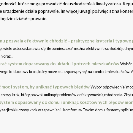
ezgodności, które mogą prowadzić do uszkodzenia klimatyzatora. Regu
e urządzenie działa poprawnie. Im więcej uwagi poświęcisz na konser
będzie działał sprawnie.
mu pozwala efektywnie chłodzić – praktyczne kryteria i typowe 
ę, wiele osób zastanawia się, ile pomieszczeń można efektywnie schłodzić jedny
 oraz...
brać system dopasowany do układu i potrzeb mieszkańców
Wybór
wego to kluczowy krok, który może znacząco wpłynąć na komfort mieszkańców. 
ać moc i system, by uniknąć typowych błędów
Wybór odpowiedniej mo
uczowy krok, który pozwoli uniknąć problemów z efektywnością chłodzenia. Zbyt n
rać system dopasowany do domu i uniknąć kosztownych błędów mon
cji to kluczowy krok w zapewnieniu komfortu w Twoim domu. Systemy split i mu