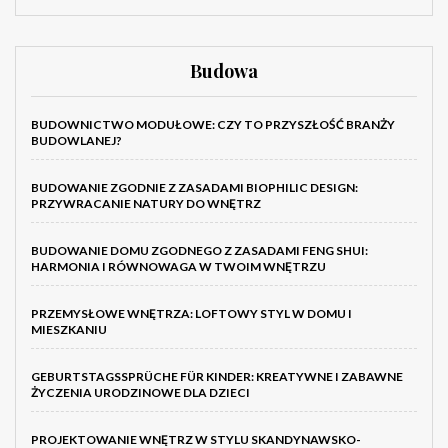
Budowa
BUDOWNICTWO MODUŁOWE: CZY TO PRZYSZŁOŚĆ BRANŻY
BUDOWLANEJ?
BUDOWANIE ZGODNIE Z ZASADAMI BIOPHILIC DESIGN:
PRZYWRACANIE NATURY DO WNĘTRZ
BUDOWANIE DOMU ZGODNEGO Z ZASADAMI FENG SHUI:
HARMONIA I RÓWNOWAGA W TWOIM WNĘTRZU
PRZEMYSŁOWE WNĘTRZA: LOFTOWY STYL W DOMU I
MIESZKANIU
GEBURTSTAGSSPRÜCHE FÜR KINDER: KREATYWNE I ZABAWNE
ŻYCZENIA URODZINOWE DLA DZIECI
PROJEKTOWANIE WNĘTRZ W STYLU SKANDYNAWSKO-