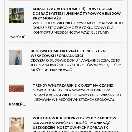
KLIMATYZACJA DO DOMU PIĘTROWEGO: JAK
DOBRAĆ SYSTEM I UNIKNĄĆ TYPOWYCH BŁĘDÓW
PRZY MONTAŻU
WYBÓR ODPOWIEDNIEGO SYSTEMU KLIMATYZACJI DO
DOMU PIĘTROWEGO MOŻE BYĆ KLUCZOWY DLA
KOMFORTU MIESZKAŃCÓW. WAŻNE JEST, ABY
ZWRÓCIĆ …
BUDOWA DOMU NA DZIAŁCE: PRAKTYCZNE
WSKAZÓWKI I FORMALNOŚCI
DECYZJA O BUDOWIE DOMU NA WŁASNEJ DZIAŁCE TO
JEDEN Z NAJWAŻNIEJSZYCH KROKÓW W ŻYCIU, KTÓRY
MOŻE ZDETERMINO­WAĆ …
TRENDY WNĘTRZARSKIE, CO JEST NA CZASIE?
NOWOCZESNE TRENDY W WYSTROJU WNĘTRZ
PODSYŁAJĄ NAM WIELE CIEKAWYCH ROZWIĄZAŃ. DO
NIEDAWNA W NASZYCH WNĘTRZACH KRÓLOWAŁ
KAMIEŃ …
PODŁOGA W KUCHNI PRZED CZY PO ZABUDOWIE:
JAK ZAPLANOWAĆ KOLEJNOŚĆ, BY UNIKNĄĆ
USZKODZEŃ I KOSZTOWNYCH POPRAWEK