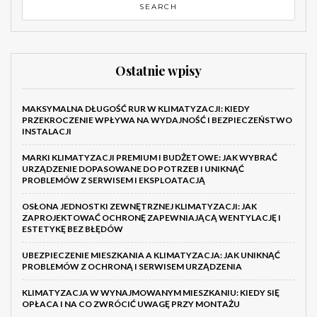
Ostatnie wpisy
MAKSYMALNA DŁUGOŚĆ RUR W KLIMATYZACJI: KIEDY
PRZEKROCZENIE WPŁYWA NA WYDAJNOŚĆ I BEZPIECZEŃSTWO
INSTALACJI
MARKI KLIMATYZACJI PREMIUM I BUDŻETOWE: JAK WYBRAĆ
URZĄDZENIE DOPASOWANE DO POTRZEB I UNIKNĄĆ
PROBLEMÓW Z SERWISEM I EKSPLOATACJĄ
OSŁONA JEDNOSTKI ZEWNĘTRZNEJ KLIMATYZACJI: JAK
ZAPROJEKTOWAĆ OCHRONĘ ZAPEWNIAJĄCĄ WENTYLACJĘ I
ESTETYKĘ BEZ BŁĘDÓW
UBEZPIECZENIE MIESZKANIA A KLIMATYZACJA: JAK UNIKNĄĆ
PROBLEMÓW Z OCHRONĄ I SERWISEM URZĄDZENIA
KLIMATYZACJA W WYNAJMOWANYM MIESZKANIU: KIEDY SIĘ
OPŁACA I NA CO ZWRÓCIĆ UWAGĘ PRZY MONTAŻU