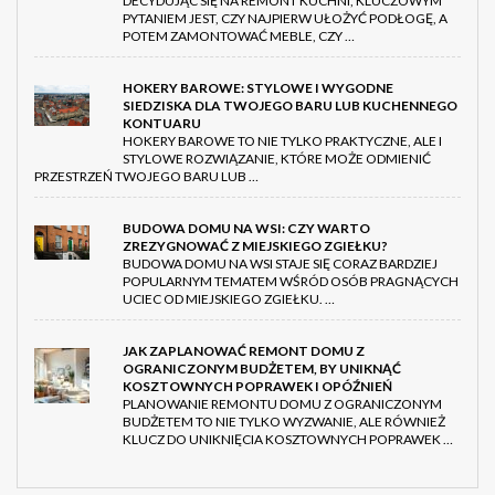
DECYDUJĄC SIĘ NA REMONT KUCHNI, KLUCZOWYM
PYTANIEM JEST, CZY NAJPIERW UŁOŻYĆ PODŁOGĘ, A
POTEM ZAMONTOWAĆ MEBLE, CZY …
HOKERY BAROWE: STYLOWE I WYGODNE
SIEDZISKA DLA TWOJEGO BARU LUB KUCHENNEGO
KONTUARU
HOKERY BAROWE TO NIE TYLKO PRAKTYCZNE, ALE I
STYLOWE ROZWIĄZANIE, KTÓRE MOŻE ODMIENIĆ
PRZESTRZEŃ TWOJEGO BARU LUB …
BUDOWA DOMU NA WSI: CZY WARTO
ZREZYGNOWAĆ Z MIEJSKIEGO ZGIEŁKU?
BUDOWA DOMU NA WSI STAJE SIĘ CORAZ BARDZIEJ
POPULARNYM TEMATEM WŚRÓD OSÓB PRAGNĄCYCH
UCIEC OD MIEJSKIEGO ZGIEŁKU. …
JAK ZAPLANOWAĆ REMONT DOMU Z
OGRANICZONYM BUDŻETEM, BY UNIKNĄĆ
KOSZTOWNYCH POPRAWEK I OPÓŹNIEŃ
PLANOWANIE REMONTU DOMU Z OGRANICZONYM
BUDŻETEM TO NIE TYLKO WYZWANIE, ALE RÓWNIEŻ
KLUCZ DO UNIKNIĘCIA KOSZTOWNYCH POPRAWEK …