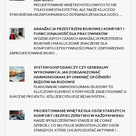
PROJEKTOWANIE WNĘTRZ HOTELOWYCH TO NIE
TYLKO KWESTIA ESTETYKI, ALE TAKŻE KLUCZ DO
STWORZENIA NIEZAPOMNIANEGO DOŚWIADCZENIA DLA GOŚCI. …
ARANŻACJA PRZESTRZENI BIUROWEJ: KOMFORT I
FUNKCJONALNOŚĆ DLA PRACOWNIKÓW
W DZISIEJSZYCH CZASACH ARANŻACJA PRZESTRZENI
BIUROWEJ MA KLUCZOWE ZNACZENIE DLA
KOMFORTU I EFEKTYWNOŚCI PRACY. ODPOWIEDNIO
ZAPROJEKTOWANE BIURO …
SYSTEM GOSPODARCZY CZY GENERALNY
WYKONAWCA: JAK ZORGANIZOWAĆ
HARMONOGRAM, BY UNIKNĄĆ OPÓŹNIEŃ I
BŁĘDÓW NA BUDOWIE
PLANOWANIE HARMONOGRAMU BUDOWY TO
KLUCZOWY ELEMENT, KTÓRY MOŻE ZADECYDOWAĆ O
SUKCESIE PROJEKTU. JEŚLI ZDECYDUJESZ SIĘ NA SYSTEM …
PROJEKTOWANIE WNĘTRZ DLA OSÓB STARSZYCH:
KOMFORT I BEZPIECZEŃSTWO W KAŻDYM WIEKU
NASZE SPOŁECZEŃSTWO STARZEJE SIĘ CORAZ
SZYBCIEJ, CO SKUTKUJE WZROSTEM LICZBY OSÓB
STARSZYCH, KTÓRE CHCĄ POZOSTAĆ AKTYWNE I …