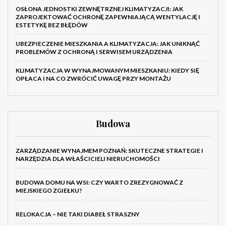
OSŁONA JEDNOSTKI ZEWNĘTRZNEJ KLIMATYZACJI: JAK
ZAPROJEKTOWAĆ OCHRONĘ ZAPEWNIAJĄCĄ WENTYLACJĘ I
ESTETYKĘ BEZ BŁĘDÓW
UBEZPIECZENIE MIESZKANIA A KLIMATYZACJA: JAK UNIKNĄĆ
PROBLEMÓW Z OCHRONĄ I SERWISEM URZĄDZENIA
KLIMATYZACJA W WYNAJMOWANYM MIESZKANIU: KIEDY SIĘ
OPŁACA I NA CO ZWRÓCIĆ UWAGĘ PRZY MONTAŻU
Budowa
ZARZĄDZANIE WYNAJMEM POZNAŃ: SKUTECZNE STRATEGIE I
NARZĘDZIA DLA WŁAŚCICIELI NIERUCHOMOŚCI
BUDOWA DOMU NA WSI: CZY WARTO ZREZYGNOWAĆ Z
MIEJSKIEGO ZGIEŁKU?
RELOKACJA – NIE TAKI DIABEŁ STRASZNY