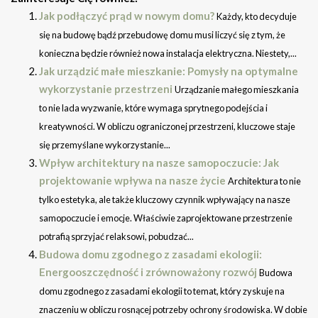
Jak podłączyć prąd w nowym domu?
Każdy, kto decyduje
się na budowę bądź przebudowę domu musi liczyć się z tym, że
konieczna będzie również nowa instalacja elektryczna. Niestety,...
Jak urządzić małe mieszkanie: Pomysły na optymalne
wykorzystanie przestrzeni
Urządzanie małego mieszkania
to nie lada wyzwanie, które wymaga sprytnego podejścia i
kreatywności. W obliczu ograniczonej przestrzeni, kluczowe staje
się przemyślane wykorzystanie...
Wpływ architektury na nasze samopoczucie: Jak
projektowanie wpływa na nasze życie
Architektura to nie
tylko estetyka, ale także kluczowy czynnik wpływający na nasze
samopoczucie i emocje. Właściwie zaprojektowane przestrzenie
potrafią sprzyjać relaksowi, pobudzać...
Budowa domu zgodnego z zasadami ekologii:
Energooszczędność i zrównoważony rozwój
Budowa
domu zgodnego z zasadami ekologii to temat, który zyskuje na
znaczeniu w obliczu rosnącej potrzeby ochrony środowiska. W dobie