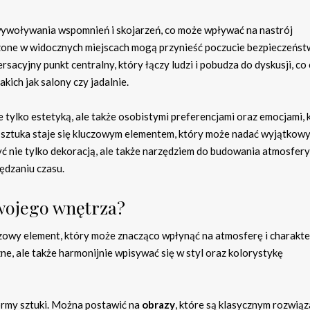
wywoływania wspomnień i skojarzeń, co może wpływać na nastrój
zone w widocznych miejscach mogą przynieść poczucie bezpieczeńst
acyjny punkt centralny, który łączy ludzi i pobudza do dyskusji, co 
ich jak salony czy jadalnie.
 tylko estetyką, ale także osobistymi preferencjami oraz emocjami, 
sztuka staje się kluczowym elementem, który może nadać wyjątkowy
ć nie tylko dekoracją, ale także narzędziem do budowania atmosfery
ędzaniu czasu.
swojego wnętrza?
zowy element, który może znacząco wpłynąć na atmosferę i charakte
zne, ale także harmonijnie wpisywać się w styl oraz kolorystykę
ormy sztuki. Można postawić na
obrazy
, które są klasycznym rozwią