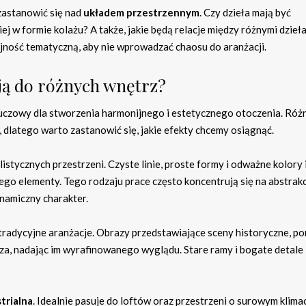
zastanowić się nad
układem przestrzennym
. Czy dzieła mają być
j w formie kolażu? A także, jakie będą relacje między różnymi dzieł
jność tematyczną, aby nie wprowadzać chaosu do aranżacji.
sują do różnych wnętrz?
uczowy dla stworzenia harmonijnego i estetycznego otoczenia. Różn
latego warto zastanowić się, jakie efekty chcemy osiągnąć.
stycznych przestrzeni. Czyste linie, proste formy i odważne kolory 
o elementy. Tego rodzaju prace często koncentrują się na abstrakcj
namiczny charakter.
adycyjne aranżacje. Obrazy przedstawiające sceny historyczne, po
rza, nadając im wyrafinowanego wyglądu. Stare ramy i bogate detale
trialna
. Idealnie pasuje do loftów oraz przestrzeni o surowym klimac