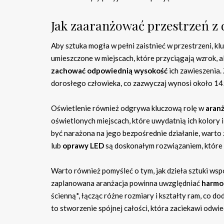
Jak zaaranżować przestrzeń z 
Aby sztuka mogła w pełni zaistnieć w przestrzeni, kl
umieszczone w miejscach, które przyciągają wzrok, al
zachować odpowiednią wysokość
ich zawieszenia.
dorosłego człowieka, co zazwyczaj wynosi około 14
Oświetlenie również odgrywa kluczową rolę w
aranż
oświetlonych miejscach, które uwydatnią ich kolory i 
być narażona na jego bezpośrednie działanie, wart
lub
oprawy LED
są doskonałym rozwiązaniem, które p
Warto również pomyśleć o tym, jak dzieła sztuki ws
zaplanowana aranżacja powinna uwzględniać
harmo
ścienną*, łącząc różne rozmiary i kształty ram, co do
to stworzenie spójnej całości, która zaciekawi odw