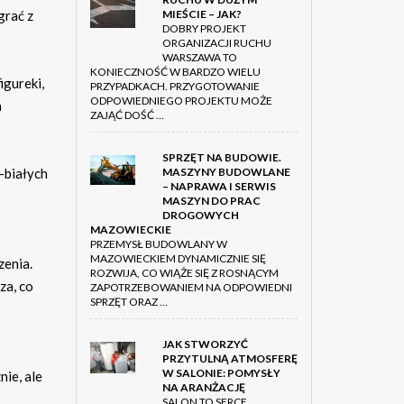
grać z
MIEŚCIE – JAK?
DOBRY PROJEKT
ORGANIZACJI RUCHU
WARSZAWA TO
KONIECZNOŚĆ W BARDZO WIELU
igureki,
PRZYPADKACH. PRZYGOTOWANIE
ODPOWIEDNIEGO PROJEKTU MOŻE
h
ZAJĄĆ DOŚĆ …
SPRZĘT NA BUDOWIE.
-białych
MASZYNY BUDOWLANE
– NAPRAWA I SERWIS
MASZYN DO PRAC
DROGOWYCH
MAZOWIECKIE
PRZEMYSŁ BUDOWLANY W
MAZOWIECKIEM DYNAMICZNIE SIĘ
zenia.
ROZWIJA, CO WIĄŻE SIĘ Z ROSNĄCYM
za, co
ZAPOTRZEBOWANIEM NA ODPOWIEDNI
SPRZĘT ORAZ …
JAK STWORZYĆ
PRZYTULNĄ ATMOSFERĘ
W SALONIE: POMYSŁY
nie, ale
NA ARANŻACJĘ
SALON TO SERCE