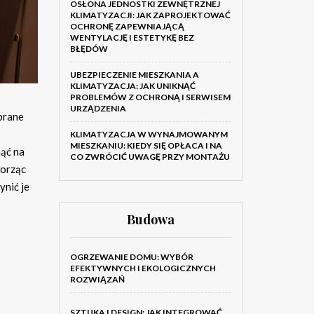
OSŁONA JEDNOSTKI ZEWNĘTRZNEJ
KLIMATYZACJI: JAK ZAPROJEKTOWAĆ
OCHRONĘ ZAPEWNIAJĄCĄ
WENTYLACJĘ I ESTETYKĘ BEZ
BŁĘDÓW
UBEZPIECZENIE MIESZKANIA A
KLIMATYZACJA: JAK UNIKNĄĆ
PROBLEMÓW Z OCHRONĄ I SERWISEM
URZĄDZENIA
obrane
KLIMATYZACJA W WYNAJMOWANYM
MIESZKANIU: KIEDY SIĘ OPŁACA I NA
ąć na
CO ZWRÓCIĆ UWAGĘ PRZY MONTAŻU
worząc
ynić je
Budowa
OGRZEWANIE DOMU: WYBÓR
EFEKTYWNYCH I EKOLOGICZNYCH
ROZWIĄZAŃ
SZTUKA I DESIGN: JAK INTEGROWAĆ