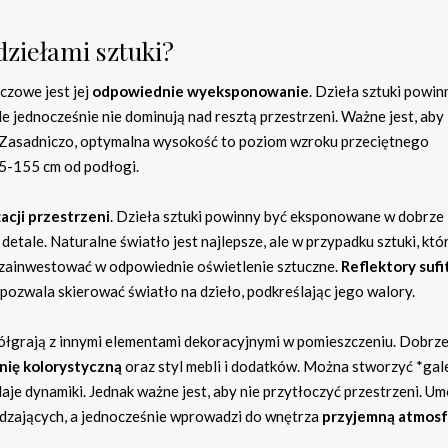
dziełami sztuki?
uczowe jest jej
odpowiednie wyeksponowanie
. Dzieła sztuki powin
e jednocześnie nie dominują nad resztą przestrzeni. Ważne jest, aby
 Zasadniczo, optymalna wysokość to poziom wzroku przeciętnego
5-155 cm od podłogi.
acji przestrzeni
. Dzieła sztuki powinny być eksponowane w dobrze
detale. Naturalne światło jest najlepsze, ale w przypadku sztuki, kt
o zainwestować w odpowiednie oświetlenie sztuczne.
Reflektory suf
ozwala skierować światło na dzieło, podkreślając jego walory.
półgrają z innymi elementami dekoracyjnymi w pomieszczeniu. Dobrz
nię kolorystyczną
oraz styl mebli i dodatków. Można stworzyć *gal
daje dynamiki. Jednak ważne jest, aby nie przytłoczyć przestrzeni. Um
iedzających, a jednocześnie wprowadzi do wnętrza
przyjemną atmosf