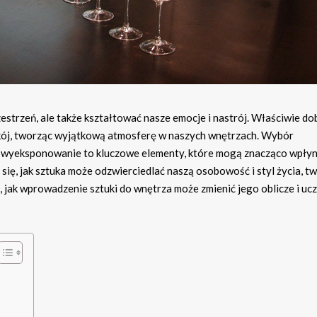
zestrzeń, ale także kształtować nasze emocje i nastrój. Właściwie d
kój, tworząc wyjątkową atmosferę w naszych wnętrzach. Wybór
e wyeksponowanie to kluczowe elementy, które mogą znacząco wpłyn
ię, jak sztuka może odzwierciedlać naszą osobowość i styl życia, t
 jak wprowadzenie sztuki do wnętrza może zmienić jego oblicze i ucz