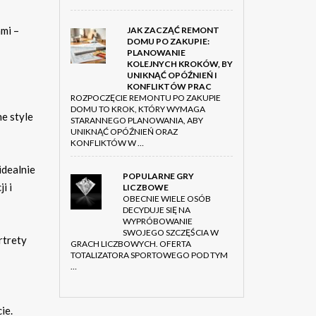
ami –
JAK ZACZĄĆ REMONT
DOMU PO ZAKUPIE:
PLANOWANIE
KOLEJNYCH KROKÓW, BY
UNIKNĄĆ OPÓŹNIEŃ I
KONFLIKTÓW PRAC
ROZPOCZĘCIE REMONTU PO ZAKUPIE
DOMU TO KROK, KTÓRY WYMAGA
e style
STARANNEGO PLANOWANIA, ABY
UNIKNĄĆ OPÓŹNIEŃ ORAZ
KONFLIKTÓW W …
idealnie
POPULARNE GRY
i i
LICZBOWE
OBECNIE WIELE OSÓB
DECYDUJE SIĘ NA
WYPRÓBOWANIE
SWOJEGO SZCZĘŚCIA W
rtrety
GRACH LICZBOWYCH. OFERTA
TOTALIZATORA SPORTOWEGO POD TYM
…
ie.