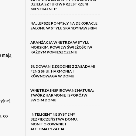
DZIEŁA SZTUKI W PRZESTRZENI
MIESZKALNEJ?
NAJLEPSZE POMYSŁY NA DEKORACJĘ
SALONU W STYLU SKANDYNAWSKIM
ARANŻACJA WNĘTRZA W STYLU
MORSKIM: POWIEW ŚWIEŻOŚCI W
KAŻDYM POMIESZCZENIU
e mają
BUDOWANIE ZGODNIE Z ZASADAMI
FENG SHUI: HARMONIA I
RÓWNOWAGA W DOMU
WNĘTRZA INSPIROWANE NATURĄ:
TWÓRZ HARMONIĘ I SPOKÓJ W
yjnej,
SWOIM DOMU
INTELIGENTNE SYSTEMY
, co
BEZPIECZEŃSTWA DOMU:
MONITOROWANIE I
AUTOMATYZACJA