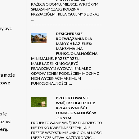
KAŻDEGO DOMU, MIEJSCE, W KTÓRYM
SPĘDZAMY CZAS Z RODZINĄ I
PRZYJACIÓŁMI, RELAKSUJEMY SIĘ ORAZ
…
ny być
DESIGNERSKIE
ROZWIĄZANIA DLA
MAŁYCH ŁAZIENEK:
MAKSYMALNA
FUNKCJONALNOŚĆ NA
MINIMALNEJ PRZESTRZENI
MAŁE ŁAZIENKI MOGĄ BYĆ
PRAWDZIWYM WYZWANIEM, ALE Z
ODPOWIEDNIM PODEJŚCIEM MOŻNA Z
óra może
NICH WYCISNĄĆ MAKSIMUM
itowe
FUNKCJONALNOŚCI I …
PROJEKTOWANIE
WNĘTRZ DLA DZIECI:
e
KREATYWNOŚĆ I
FUNKCJONALNOŚĆ W
erię
JEDNYM
ożliwi
PROJEKTOWANIE WNĘTRZ DLA DZIECI TO
NIE TYLKO KWESTIA ESTETYKI, ALE
erę
.
PRZEDE WSZYSTKIM FUNKCJONALNOŚCI
I BEZPIECZEŃSTWA. KAŻDY RODZIC …