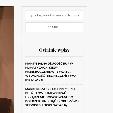
Ostatnie wpisy
MAKSYMALNA DŁUGOŚĆ RUR W
KLIMATYZACJI: KIEDY
PRZEKROCZENIE WPŁYWA NA
WYDAJNOŚĆ I BEZPIECZEŃSTWO
INSTALACJI
MARKI KLIMATYZACJI PREMIUM I
BUDŻETOWE: JAK WYBRAĆ
URZĄDZENIE DOPASOWANE DO
POTRZEB I UNIKNĄĆ PROBLEMÓW Z
SERWISEM I EKSPLOATACJĄ