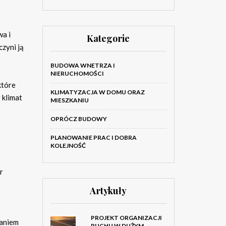
wa i
Kategorie
czyni ją
BUDOWA WNETRZA I
NIERUCHOMOŚCI
które
KLIMATYZACJA W DOMU ORAZ
 klimat
MIESZKANIU
OPRÓCZ BUDOWY
PLANOWANIE PRAC I DOBRA
KOLEJNOŚĆ
r
Artykuły
PROJEKT ORGANIZACJI
zaniem
RUCHU W DUŻYM