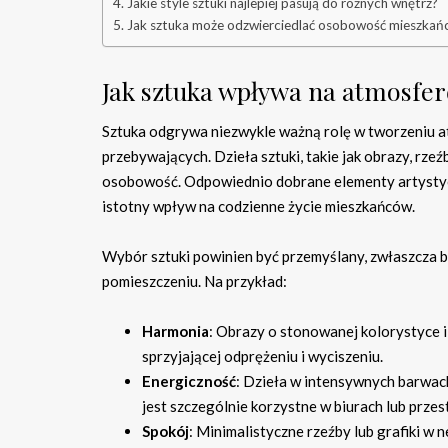
Jakie style sztuki najlepiej pasują do różnych wnętrz?
Jak sztuka może odzwierciedlać osobowość mieszka
Jak sztuka wpływa na atmosfe
Sztuka odgrywa niezwykle ważną rolę w tworzeniu a
przebywających. Dzieła sztuki, takie jak obrazy, rze
osobowość. Odpowiednio dobrane elementy artystycz
istotny wpływ na codzienne życie mieszkańców.
Wybór sztuki powinien być przemyślany, zwłaszcza 
pomieszczeniu. Na przykład:
Harmonia
: Obrazy o stonowanej kolorystyce 
sprzyjającej odprężeniu i wyciszeniu.
Energiczność
: Dzieła w intensywnych barwac
jest szczególnie korzystne w biurach lub przes
Spokój
: Minimalistyczne rzeźby lub grafiki w