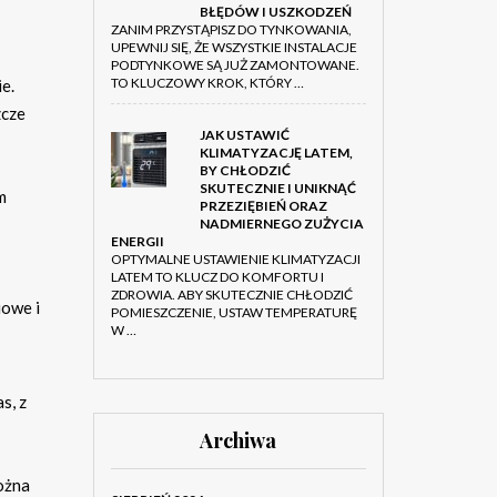
BŁĘDÓW I USZKODZEŃ
ZANIM PRZYSTĄPISZ DO TYNKOWANIA,
UPEWNIJ SIĘ, ŻE WSZYSTKIE INSTALACJE
PODTYNKOWE SĄ JUŻ ZAMONTOWANE.
TO KLUCZOWY KROK, KTÓRY …
e.
zcze
JAK USTAWIĆ
KLIMATYZACJĘ LATEM,
BY CHŁODZIĆ
SKUTECZNIE I UNIKNĄĆ
m
PRZEZIĘBIEŃ ORAZ
NADMIERNEGO ZUŻYCIA
ENERGII
OPTYMALNE USTAWIENIE KLIMATYZACJI
LATEM TO KLUCZ DO KOMFORTU I
ZDROWIA. ABY SKUTECZNIE CHŁODZIĆ
iowe i
POMIESZCZENIE, USTAW TEMPERATURĘ
W …
s, z
Archiwa
można