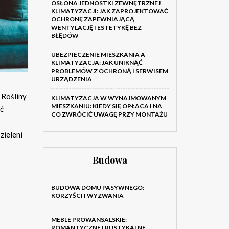
OSŁONA JEDNOSTKI ZEWNĘTRZNEJ
KLIMATYZACJI: JAK ZAPROJEKTOWAĆ
OCHRONĘ ZAPEWNIAJĄCĄ
WENTYLACJĘ I ESTETYKĘ BEZ
BŁĘDÓW
UBEZPIECZENIE MIESZKANIA A
KLIMATYZACJA: JAK UNIKNĄĆ
PROBLEMÓW Z OCHRONĄ I SERWISEM
URZĄDZENIA
 Rośliny
KLIMATYZACJA W WYNAJMOWANYM
MIESZKANIU: KIEDY SIĘ OPŁACA I NA
ść
CO ZWRÓCIĆ UWAGĘ PRZY MONTAŻU
zieleni
Budowa
BUDOWA DOMU PASYWNEGO:
KORZYŚCI I WYZWANIA
MEBLE PROWANSALSKIE:
ROMANTYCZNE I RUSTYKALNE