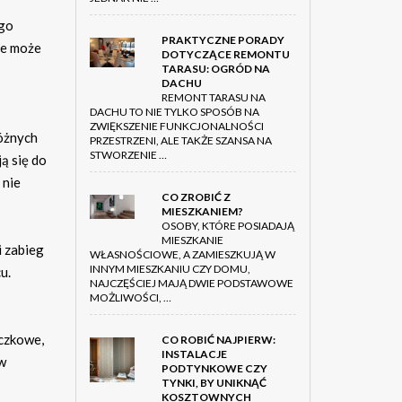
ego
PRAKTYCZNE PORADY
re może
DOTYCZĄCE REMONTU
TARASU: OGRÓD NA
DACHU
REMONT TARASU NA
DACHU TO NIE TYLKO SPOSÓB NA
ZWIĘKSZENIE FUNKCJONALNOŚCI
óżnych
PRZESTRZENI, ALE TAKŻE SZANSA NA
STWORZENIE …
ą się do
 nie
CO ZROBIĆ Z
MIESZKANIEM?
OSOBY, KTÓRE POSIADAJĄ
MIESZKANIE
i zabieg
WŁASNOŚCIOWE, A ZAMIESZKUJĄ W
INNYM MIESZKANIU CZY DOMU,
u.
NAJCZĘŚCIEJ MAJĄ DWIE PODSTAWOWE
MOŻLIWOŚCI, …
iczkowe,
CO ROBIĆ NAJPIERW:
INSTALACJE
 w
PODTYNKOWE CZY
TYNKI, BY UNIKNĄĆ
KOSZTOWNYCH