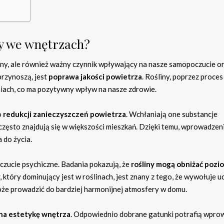
ny we wnętrzach?
jny, ale również ważny czynnik wpływający na nasze samopoczucie o
 przynoszą, jest
poprawa jakości powietrza
. Rośliny, poprzez proces
niach, co ma pozytywny wpływ na nasze zdrowie.
o
redukcji zanieczyszczeń powietrza
. Wchłaniają one substancje
często znajdują się w większości mieszkań. Dzięki temu, wprowadzeni
 do życia.
zucie psychiczne. Badania pokazują, że
rośliny mogą obniżać pozi
 który dominujący jest w roślinach, jest znany z tego, że wywołuje u
może prowadzić do bardziej harmonijnej atmosfery w domu.
na estetykę wnętrza
. Odpowiednio dobrane gatunki potrafią wpro