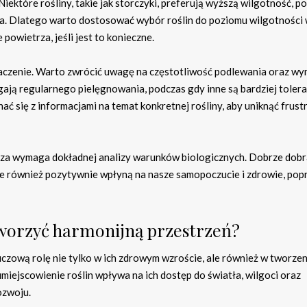
ektóre rośliny, takie jak storczyki, preferują wyższą wilgotność, p
nia. Dlatego warto dostosować wybór roślin do poziomu wilgotności
owietrza, jeśli jest to konieczne.
naczenie. Warto zwrócić uwagę na częstotliwość podlewania oraz w
ają regularnego pielęgnowania, podczas gdy inne są bardziej tolera
 się z informacjami na temat konkretnej rośliny, aby uniknąć frustr
za wymaga dokładnej analizy warunków biologicznych. Dobrze dob
 ale również pozytywnie wpłyną na nasze samopoczucie i zdrowie, pop
stworzyć harmonijną przestrzeń?
czową rolę nie tylko w ich zdrowym wzroście, ale również w tworzen
miejscowienie roślin wpływa na ich dostęp do światła, wilgoci oraz
ozwoju.