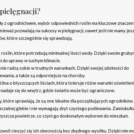
 pielęgnacji?
dę z ogrodnictwem, wybór odpowiednich roślin ma kluczowe znaczeni
ieważ pozwalają na sukcesy w pielęgnacji, nawet jeśli nie mamy jes
w, które szczególnie się sprawdzają.
 roślin, które potrzebują minimalnej ilości wody. Dzięki swoim gruby
mi do uprawy w suchym klimacie.
etnie radzą sobie w trudnych warunkach. Dzięki swojej zdolności do
ania, a także są odporniejsze na choroby.
ślina o błyszczących liściach, która toleruje różne warunki oświetlen
 nadaje się do wnętrz, gdzie światło może być ograniczone.
, które sprawiają, że są one idealne dla początkujących ogrodników.
zczalnej glebie i nie wymagają zbyt częstego podlewania. Zamiokulka
 oczyszcza powietrze, co czyni go doskonałym wyborem do mieszkań.
pozwoli cieszyć się ich obecnością bez zbędnego wysiłku. Dzięki nim 