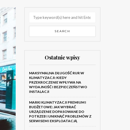
Ostatnie wpisy
MAKSYMALNA DŁUGOŚĆ RUR W
KLIMATYZACJI: KIEDY
PRZEKROCZENIE WPŁYWA NA
WYDAJNOŚĆ I BEZPIECZEŃSTWO
INSTALACJI
MARKI KLIMATYZACJI PREMIUM I
BUDŻETOWE: JAK WYBRAĆ
URZĄDZENIE DOPASOWANE DO
POTRZEB I UNIKNĄĆ PROBLEMÓW Z
SERWISEM I EKSPLOATACJĄ