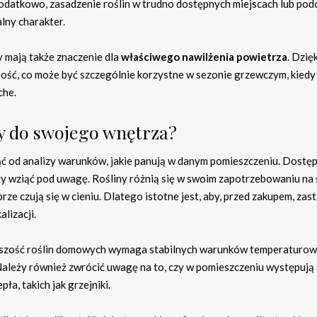
odatkowo, zasadzenie roślin w trudno dostępnych miejscach lub pod
lny charakter.
 mają także znaczenie dla
właściwego nawilżenia powietrza
. Dzięk
tność, co może być szczególnie korzystne w sezonie grzewczym, kiedy
che.
y do swojego wnętrza?
ąć od analizy warunków, jakie panują w danym pomieszczeniu. Dostę
ży wziąć pod uwagę. Rośliny różnią się w swoim zapotrzebowaniu na 
brze czują się w cieniu. Dlatego istotne jest, aby, przed zakupem, za
alizacji.
kszość roślin domowych wymaga stabilnych warunków temperaturow
Należy również zwrócić uwagę na to, czy w pomieszczeniu występują 
ła, takich jak grzejniki.