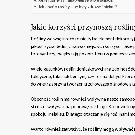
Jakie rośliny są najłatwiejsze w pielęgnacji?
Jak dbać o rośliny, aby były zdrowe i piękne?
Jakie korzyści przynoszą rośli
Rośliny we wnętrzach to nie tylko element dekoracy
jakość życia. Jedną z najważniejszych korzyści, jakie
fotosyntezy, zwiększają poziom tlenu w pomieszcze
Wiele gatunków roślin doniczkowych ma zdolność d
toksyczne, takie jak benzynę czy formaldehyd, które 
do wnętrz sprzyja tworzeniu zdrowszego środowiska
Obecność roślin ma również wpływ na nasze samopoc
stresu
i wpływać na poprawę nastroju. Kolor zielony,
spokoju i relaksu. Dlatego otaczanie się roślinami 
Warto również zauważyć, że rośliny mogą
wpływać 