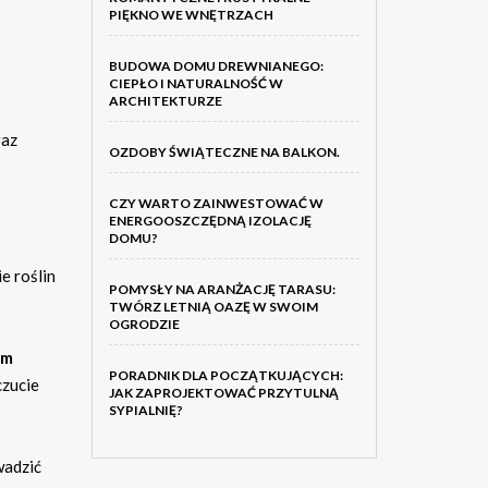
PIĘKNO WE WNĘTRZACH
BUDOWA DOMU DREWNIANEGO:
CIEPŁO I NATURALNOŚĆ W
ARCHITEKTURZE
raz
OZDOBY ŚWIĄTECZNE NA BALKON.
CZY WARTO ZAINWESTOWAĆ W
ENERGOOSZCZĘDNĄ IZOLACJĘ
DOMU?
e roślin
POMYSŁY NA ARANŻACJĘ TARASU:
TWÓRZ LETNIĄ OAZĘ W SWOIM
OGRODZIE
om
PORADNIK DLA POCZĄTKUJĄCYCH:
czucie
JAK ZAPROJEKTOWAĆ PRZYTULNĄ
SYPIALNIĘ?
wadzić