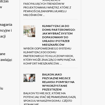
odczas
FASCYNUJĄCYCH TRENDÓW W
 w
PROJEKTOWANIU WNĘTRZ, KTÓRE Z
PEWNOŚCIĄ ZAINSPIRUJĄ WIELU
MIŁOŚNIKÓW …
ymagania
KLIMATYZACJA DO
DOMU PARTEROWEGO:
ncyjne i
JAK WYBRAĆ SYSTEM
acji
DOPASOWANY DO
UKŁADU I POTRZEB
MIESZKAŃCÓW
WYBÓR ODPOWIEDNIEGO SYSTEMU
KLIMATYZACJI DO DOMU
rane
PARTEROWEGO TO KLUCZOWY KROK,
rawiając
KTÓRY MOŻE ZNACZĄCO WPŁYNĄĆ NA
KOMFORT MIESZKAŃCÓW. …
BALKON JAKO
PRZYJAZNE MIEJSCE
RELAKSU: POMYSŁY NA
WYKORZYSTANIE
iu
PRZESTRZENI
BALKON TO MIEJSCE, KTÓRE MA
POTENCJAŁ STAĆ SIĘ PRAWDZIWĄ OAZĄ
SPOKOJU W NASZYM DOMU. CZĘSTO
JEDNAK NIE …