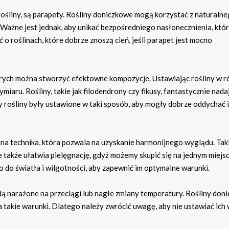
rośliny, są parapety. Rośliny doniczkowe mogą korzystać z naturaln
 Ważne jest jednak, aby unikać bezpośredniego nasłonecznienia, któ
o roślinach, które dobrze znoszą cień, jeśli parapet jest mocno
rych można stworzyć efektowne kompozycje. Ustawiając rośliny w r
iaru. Rośliny, takie jak filodendrony czy fikusy, fantastycznie nadaj
y rośliny były ustawione w taki sposób, aby mogły dobrze oddychać i
jna technika, która pozwala na uzyskanie harmonijnego wyglądu. Tak
le także ułatwia pielęgnację, gdyż możemy skupić się na jednym miejsc
do światła i wilgotności, aby zapewnić im optymalne warunki.
ędą narażone na przeciągi lub nagłe zmiany temperatury. Rośliny don
a takie warunki. Dlatego należy zwrócić uwagę, aby nie ustawiać ich