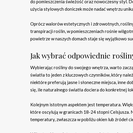
do pomieszczenia świeżość oraz nowoczesny styl. D
użycia stylowych doniczek może nadać wnętrzu unika
Oprócz walorów estetycznych i zdrowotnych, rośliny
transpiracji roślin, w pomieszczeniach rośnie wilgo
powietrze w naszych domach staje się wyjątkowo su
Jak wybrać odpowiednie roślin
Wybierając rośliny do swojego wnętrza, warto zacz
światła to jeden z kluczowych czynników, który nale
niektóre preferują jasne i słoneczne miejsca, inne do
się, ile naturalnego światła dociera do konkretnej lok
Kolejnym istotnym aspektem jest temperatura. Wię
które oscylują w granicach 18-24 stopni Celsjusza. 
temperatury, zwłaszcza w pobliżu okien lub źródeł ciep