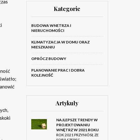
czas
Kategorie
i
BUDOWA WNETRZA I
NIERUCHOMOŚCI
KLIMATYZACJA W DOMU ORAZ
MIESZKANIU
OPRÓCZ BUDOWY
PLANOWANIE PRAC I DOBRA
pność
KOLEJNOŚĆ
światło;
stanowić
Artykuły
ych,
skoki
NAJLEPSZE TRENDY W
PROJEKTOWANIU
WNĘTRZ W 2021 ROKU
ROK 2021 PRZYNIÓSŁ ZE
SOBĄ SZEREG