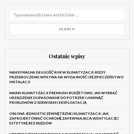
Ostatnie wpisy
MAKSYMALNA DŁUGOŚĆ RUR W KLIMATYZACJI: KIEDY
PRZEKROCZENIE WPŁYWA NA WYDAJNOŚĆ I BEZPIECZEŃSTWO
INSTALACJI
MARKI KLIMATYZACJI PREMIUM I BUDŻETOWE: JAK WYBRAĆ
URZĄDZENIE DOPASOWANE DO POTRZEB I UNIKNĄĆ
PROBLEMÓW Z SERWISEM I EKSPLOATACJĄ
OSŁONA JEDNOSTKI ZEWNĘTRZNEJ KLIMATYZACJI: JAK
ZAPROJEKTOWAĆ OCHRONĘ ZAPEWNIAJĄCĄ WENTYLACJĘ I
ESTETYKĘ BEZ BŁĘDÓW