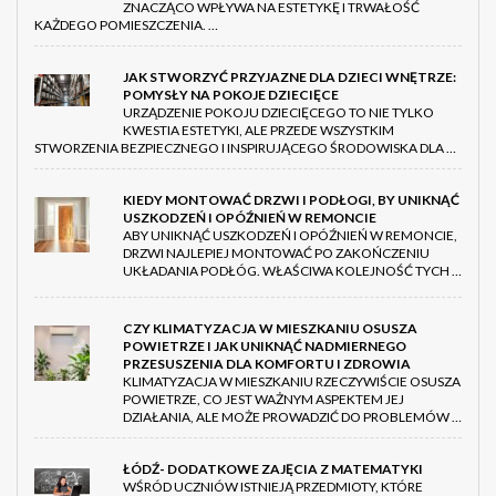
ZNACZĄCO WPŁYWA NA ESTETYKĘ I TRWAŁOŚĆ
KAŻDEGO POMIESZCZENIA. …
JAK STWORZYĆ PRZYJAZNE DLA DZIECI WNĘTRZE:
POMYSŁY NA POKOJE DZIECIĘCE
URZĄDZENIE POKOJU DZIECIĘCEGO TO NIE TYLKO
KWESTIA ESTETYKI, ALE PRZEDE WSZYSTKIM
STWORZENIA BEZPIECZNEGO I INSPIRUJĄCEGO ŚRODOWISKA DLA …
KIEDY MONTOWAĆ DRZWI I PODŁOGI, BY UNIKNĄĆ
USZKODZEŃ I OPÓŹNIEŃ W REMONCIE
ABY UNIKNĄĆ USZKODZEŃ I OPÓŹNIEŃ W REMONCIE,
DRZWI NAJLEPIEJ MONTOWAĆ PO ZAKOŃCZENIU
UKŁADANIA PODŁÓG. WŁAŚCIWA KOLEJNOŚĆ TYCH …
CZY KLIMATYZACJA W MIESZKANIU OSUSZA
POWIETRZE I JAK UNIKNĄĆ NADMIERNEGO
PRZESUSZENIA DLA KOMFORTU I ZDROWIA
KLIMATYZACJA W MIESZKANIU RZECZYWIŚCIE OSUSZA
POWIETRZE, CO JEST WAŻNYM ASPEKTEM JEJ
DZIAŁANIA, ALE MOŻE PROWADZIĆ DO PROBLEMÓW …
ŁÓDŹ- DODATKOWE ZAJĘCIA Z MATEMATYKI
WŚRÓD UCZNIÓW ISTNIEJĄ PRZEDMIOTY, KTÓRE