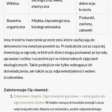
Ekologiczna, lekka,
Wiklina
dekoracje,
elastyczna
krzesła
Poduszki,
Bawełna
Miękka, hipoalergiczna,
zasłony,
organiczna
biodegradowalna
zabawki
Inny trend to tworzenie przestrzeni, które zachęcają do
aktywności na świeżym powietrzu. Przedszkola coraz częściej
inwestują w ogrody, w których dzieci mogą poznawać przyrodę,
uprawiać rośliny i uczestniczyć w różnorodnych zajęciach
ekologicznych. Takie podejście nie tylko wzbogaca ich
doświadczenia, ale także uczy odpowiedzialności wobec
środowiska.
Zainteresuje Cię również:
Domowe ciepło. Ogrzewanie gazowe – cena gazu do
ogrzewania domu
W dobie rosnących kosztów energii i coraz
większej potrzeby dbania o środowisko, wybór odpowiedniego