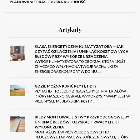
PLANOWANIE PRAC I DOBRA KOLEJNOŚĆ
Artykuły
KLASA ENERGETYCZNA KLIMATYZATORA — JAK
CZYTAĆ OZNACZENIA I UNIKNĄĆ KOSZTOWNYCH
BŁĘDÓW PRZY WYBORZE URZĄDZENIA
WYBÓR KLIMATYZATORA TO DECYZJA, KTÓRA MOŻE
ZNACZĄCO WPŁYNĄĆ NA TWOJE RACHUNKI ZA
ENERGIĘ ORAZ KOMFORT W DOMU. …
GDZIE MOŻNA KUPIĆ PŁYTĘ HDF?
PŁYTA HDF TO JEDEN Z KLASYCZNYCH MATERIAŁÓW,
KTÓRY NA SZEROKĄ SKALĘ WYKORZYSTYWANY JEST W
PRZEMYŚLE MEBLARSKIM. PŁYTY …
KIEDY MONTOWAĆ LISTWY PRZYPODŁOGOWE, BY
UNIKNĄĆ BŁĘDÓW I UZYSKAĆ TRWAŁY EFEKT
WYKOŃCZENIA
MONTAŻ LISTEW PRZYPODŁOGOWYCH TO
KLUCZOWY ETAP PRAC WYKOŃCZENIOWYCH, KTÓRY