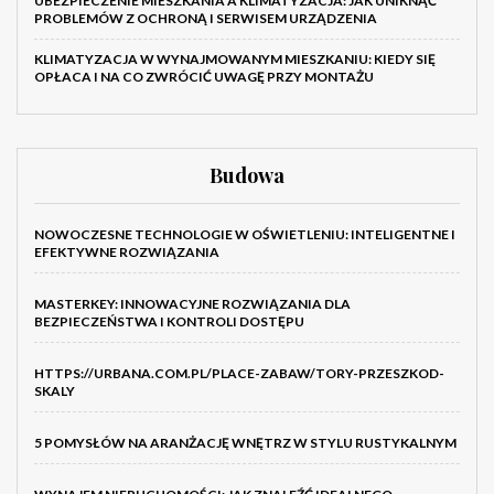
UBEZPIECZENIE MIESZKANIA A KLIMATYZACJA: JAK UNIKNĄĆ
PROBLEMÓW Z OCHRONĄ I SERWISEM URZĄDZENIA
KLIMATYZACJA W WYNAJMOWANYM MIESZKANIU: KIEDY SIĘ
OPŁACA I NA CO ZWRÓCIĆ UWAGĘ PRZY MONTAŻU
Budowa
NOWOCZESNE TECHNOLOGIE W OŚWIETLENIU: INTELIGENTNE I
EFEKTYWNE ROZWIĄZANIA
MASTERKEY: INNOWACYJNE ROZWIĄZANIA DLA
BEZPIECZEŃSTWA I KONTROLI DOSTĘPU
HTTPS://URBANA.COM.PL/PLACE-ZABAW/TORY-PRZESZKOD-
SKALY
5 POMYSŁÓW NA ARANŻACJĘ WNĘTRZ W STYLU RUSTYKALNYM