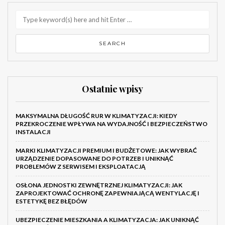
Ostatnie wpisy
MAKSYMALNA DŁUGOŚĆ RUR W KLIMATYZACJI: KIEDY
PRZEKROCZENIE WPŁYWA NA WYDAJNOŚĆ I BEZPIECZEŃSTWO
INSTALACJI
MARKI KLIMATYZACJI PREMIUM I BUDŻETOWE: JAK WYBRAĆ
URZĄDZENIE DOPASOWANE DO POTRZEB I UNIKNĄĆ
PROBLEMÓW Z SERWISEM I EKSPLOATACJĄ
OSŁONA JEDNOSTKI ZEWNĘTRZNEJ KLIMATYZACJI: JAK
ZAPROJEKTOWAĆ OCHRONĘ ZAPEWNIAJĄCĄ WENTYLACJĘ I
ESTETYKĘ BEZ BŁĘDÓW
UBEZPIECZENIE MIESZKANIA A KLIMATYZACJA: JAK UNIKNĄĆ