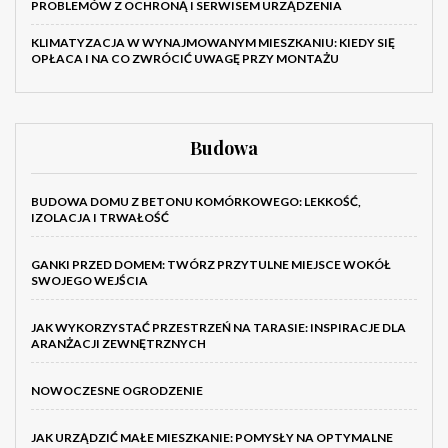
PROBLEMÓW Z OCHRONĄ I SERWISEM URZĄDZENIA
KLIMATYZACJA W WYNAJMOWANYM MIESZKANIU: KIEDY SIĘ
OPŁACA I NA CO ZWRÓCIĆ UWAGĘ PRZY MONTAŻU
Budowa
BUDOWA DOMU Z BETONU KOMÓRKOWEGO: LEKKOŚĆ,
IZOLACJA I TRWAŁOŚĆ
GANKI PRZED DOMEM: TWÓRZ PRZYTULNE MIEJSCE WOKÓŁ
SWOJEGO WEJŚCIA
JAK WYKORZYSTAĆ PRZESTRZEŃ NA TARASIE: INSPIRACJE DLA
ARANŻACJI ZEWNĘTRZNYCH
NOWOCZESNE OGRODZENIE
JAK URZĄDZIĆ MAŁE MIESZKANIE: POMYSŁY NA OPTYMALNE