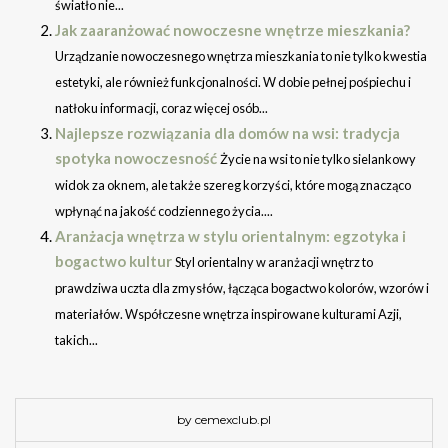
światło nie...
Jak zaaranżować nowoczesne wnętrze mieszkania?
Urządzanie nowoczesnego wnętrza mieszkania to nie tylko kwestia
estetyki, ale również funkcjonalności. W dobie pełnej pośpiechu i
natłoku informacji, coraz więcej osób...
Najlepsze rozwiązania dla domów na wsi: tradycja
spotyka nowoczesność
Życie na wsi to nie tylko sielankowy
widok za oknem, ale także szereg korzyści, które mogą znacząco
wpłynąć na jakość codziennego życia....
Aranżacja wnętrza w stylu orientalnym: egzotyka i
bogactwo kultur
Styl orientalny w aranżacji wnętrz to
prawdziwa uczta dla zmysłów, łącząca bogactwo kolorów, wzorów i
materiałów. Współczesne wnętrza inspirowane kulturami Azji,
takich...
by cemexclub.pl