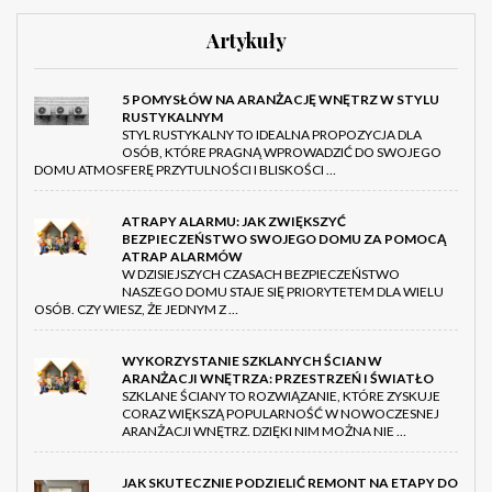
Artykuły
5 POMYSŁÓW NA ARANŻACJĘ WNĘTRZ W STYLU
RUSTYKALNYM
STYL RUSTYKALNY TO IDEALNA PROPOZYCJA DLA
OSÓB, KTÓRE PRAGNĄ WPROWADZIĆ DO SWOJEGO
DOMU ATMOSFERĘ PRZYTULNOŚCI I BLISKOŚCI …
ATRAPY ALARMU: JAK ZWIĘKSZYĆ
BEZPIECZEŃSTWO SWOJEGO DOMU ZA POMOCĄ
ATRAP ALARMÓW
W DZISIEJSZYCH CZASACH BEZPIECZEŃSTWO
NASZEGO DOMU STAJE SIĘ PRIORYTETEM DLA WIELU
OSÓB. CZY WIESZ, ŻE JEDNYM Z …
WYKORZYSTANIE SZKLANYCH ŚCIAN W
ARANŻACJI WNĘTRZA: PRZESTRZEŃ I ŚWIATŁO
SZKLANE ŚCIANY TO ROZWIĄZANIE, KTÓRE ZYSKUJE
CORAZ WIĘKSZĄ POPULARNOŚĆ W NOWOCZESNEJ
ARANŻACJI WNĘTRZ. DZIĘKI NIM MOŻNA NIE …
JAK SKUTECZNIE PODZIELIĆ REMONT NA ETAPY DO