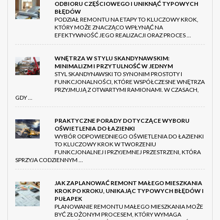
ODBIORU CZĘŚCIOWEGO I UNIKNĄĆ TYPOWYCH
BŁĘDÓW
PODZIAŁ REMONTU NA ETAPY TO KLUCZOWY KROK,
KTÓRY MOŻE ZNACZĄCO WPŁYNĄĆ NA
EFEKTYWNOŚĆ JEGO REALIZACJI ORAZ PROCES …
WNĘTRZA W STYLU SKANDYNAWSKIM:
MINIMALIZM I PRZYTULNOŚĆ W JEDNYM
STYL SKANDYNAWSKI TO SYNONIM PROSTOTY I
FUNKCJONALNOŚCI, KTÓRE WSPÓŁCZESNE WNĘTRZA
PRZYJMUJĄ Z OTWARTYMI RAMIONAMI. W CZASACH,
GDY …
PRAKTYCZNE PORADY DOTYCZĄCE WYBORU
OŚWIETLENIA DO ŁAZIENKI
WYBÓR ODPOWIEDNIEGO OŚWIETLENIA DO ŁAZIENKI
TO KLUCZOWY KROK W TWORZENIU
FUNKCJONALNEJ I PRZYJEMNEJ PRZESTRZENI, KTÓRA
SPRZYJA CODZIENNYM …
JAK ZAPLANOWAĆ REMONT MAŁEGO MIESZKANIA
KROK PO KROKU, UNIKAJĄC TYPOWYCH BŁĘDÓW I
PUŁAPEK
PLANOWANIE REMONTU MAŁEGO MIESZKANIA MOŻE
BYĆ ZŁOŻONYM PROCESEM, KTÓRY WYMAGA