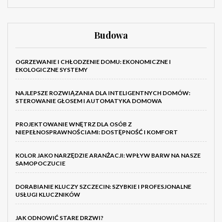
Budowa
OGRZEWANIE I CHŁODZENIE DOMU: EKONOMICZNE I
EKOLOGICZNE SYSTEMY
NAJLEPSZE ROZWIĄZANIA DLA INTELIGENTNYCH DOMÓW:
STEROWANIE GŁOSEM I AUTOMATYKA DOMOWA
PROJEKTOWANIE WNĘTRZ DLA OSÓB Z
NIEPEŁNOSPRAWNOŚCIAMI: DOSTĘPNOŚĆ I KOMFORT
KOLOR JAKO NARZĘDZIE ARANŻACJI: WPŁYW BARW NA NASZE
SAMOPOCZUCIE
DORABIANIE KLUCZY SZCZECIN: SZYBKIE I PROFESJONALNE
USŁUGI KLUCZNIKÓW
JAK ODNOWIĆ STARE DRZWI?