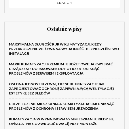
Ostatnie wpisy
MAKSYMALNA DŁUGOŚĆ RUR W KLIMATYZACJI: KIEDY
PRZEKROCZENIE WPŁYWA NA WYDAJNOŚĆ I BEZPIECZEŃSTWO
INSTALACJI
MARKI KLIMATYZACJI PREMIUM I BUDŻETOWE: JAK WYBRAĆ
URZĄDZENIE DOPASOWANE DO POTRZEB I UNIKNĄĆ
PROBLEMÓW Z SERWISEM I EKSPLOATACJĄ
OSŁONA JEDNOSTKI ZEWNĘTRZNEJ KLIMATYZACJI: JAK
ZAPROJEKTOWAĆ OCHRONĘ ZAPEWNIAJĄCĄ WENTYLACJĘ I
ESTETYKĘ BEZ BŁĘDÓW
UBEZPIECZENIE MIESZKANIA A KLIMATYZACJA: JAK UNIKNĄĆ
PROBLEMÓW Z OCHRONĄ I SERWISEM URZĄDZENIA
KLIMATYZACJA W WYNAJMOWANYM MIESZKANIU: KIEDY SIĘ
OPŁACA I NA CO ZWRÓCIĆ UWAGĘ PRZY MONTAŻU