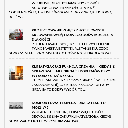
W LUBLINIE, GDZIE DYNAMICZNY ROZWÓJ
BUDOWNICTWA I PRZEMYSŁU STAJE SIĘ
CODZIENNOŚCIĄ, USŁUGI DŹWIGOWE ODGRYWAJĄ KLUCZOWĄ
ROLĘ W …
PROJEKTOWANIE WNĘTRZ HOTELOWYCH:
KREOWANIE WYJĄTKOWEGO DOŚWIADCZENIA
DLA GOŚCI
PROJEKTOWANIE WNĘTRZ HOTELOWYCH TO NIE
TYLKO KWESTIA ESTETYKI, ALE TAKŻE KLUCZ DO
STWORZENIA NIEZAPOMNIANEGO DOŚWIADCZENIA DLA GOŚCI. …
KLIMATYZACJA Z FUNKCJĄ GRZANIA — KIEDY SIĘ
SPRAWDZA I JAK UNIKNĄĆ PROBLEMÓW PRZY
WYBORZE URZĄDZENIA
KIEDY TEMPERATURA ZACZYNA SPADAĆ, WIELE OSÓB
ZASTANAWIA SIĘ, CZY KLIMATYZACJA Z FUNKCJĄ
GRZANIA TO DOBRY WYBÓR. TO …
KOMFORTOWA TEMPERATURA LATEM? TO
MOŻLIWE!
W UPALNE, LETNIE DNI, CORAZ WIĘCEJ OSÓB
DECYDUJE SIĘ NA ZAKUP KLIMATYZATORA. KIEDYŚ
STOSOWANO PRZEDE WSZYSTKIM WIATRAKI, …