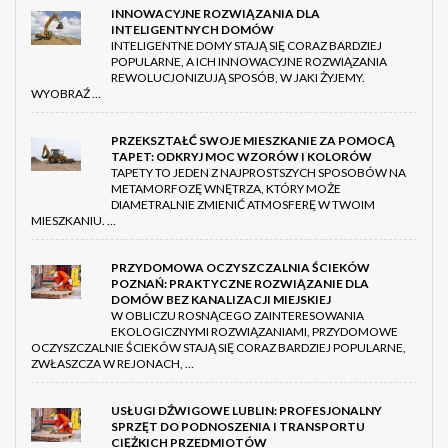
INNOWACYJNE ROZWIĄZANIA DLA
INTELIGENTNYCH DOMÓW
INTELIGENTNE DOMY STAJĄ SIĘ CORAZ BARDZIEJ
POPULARNE, A ICH INNOWACYJNE ROZWIĄZANIA
REWOLUCJONIZUJĄ SPOSÓB, W JAKI ŻYJEMY.
WYOBRAŹ …
PRZEKSZTAŁĆ SWOJE MIESZKANIE ZA POMOCĄ
TAPET: ODKRYJ MOC WZORÓW I KOLORÓW
TAPETY TO JEDEN Z NAJPROSTSZYCH SPOSOBÓW NA
METAMORFOZĘ WNĘTRZA, KTÓRY MOŻE
DIAMETRALNIE ZMIENIĆ ATMOSFERĘ W TWOIM
MIESZKANIU. …
PRZYDOMOWA OCZYSZCZALNIA ŚCIEKÓW
POZNAŃ: PRAKTYCZNE ROZWIĄZANIE DLA
DOMÓW BEZ KANALIZACJI MIEJSKIEJ
W OBLICZU ROSNĄCEGO ZAINTERESOWANIA
EKOLOGICZNYMI ROZWIĄZANIAMI, PRZYDOMOWE
OCZYSZCZALNIE ŚCIEKÓW STAJĄ SIĘ CORAZ BARDZIEJ POPULARNE,
ZWŁASZCZA W REJONACH, …
USŁUGI DŹWIGOWE LUBLIN: PROFESJONALNY
SPRZĘT DO PODNOSZENIA I TRANSPORTU
CIĘŻKICH PRZEDMIOTÓW