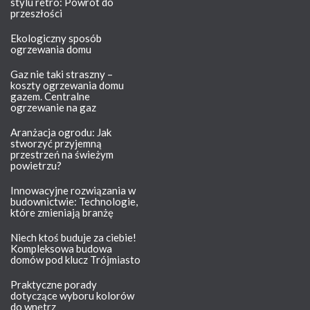
stylu retro: Powrót do
przeszłości
Ekologiczny sposób
ogrzewania domu
Gaz nie taki straszny –
koszty ogrzewania domu
gazem. Centralne
ogrzewanie na gaz
Aranżacja ogrodu: Jak
stworzyć przyjemną
przestrzeń na świeżym
powietrzu?
Innowacyjne rozwiązania w
budownictwie: Technologie,
które zmieniają branżę
Niech ktoś buduje za ciebie!
Kompleksowa budowa
domów pod klucz Trójmiasto
Praktyczne porady
dotyczące wyboru kolorów
do wnętrz