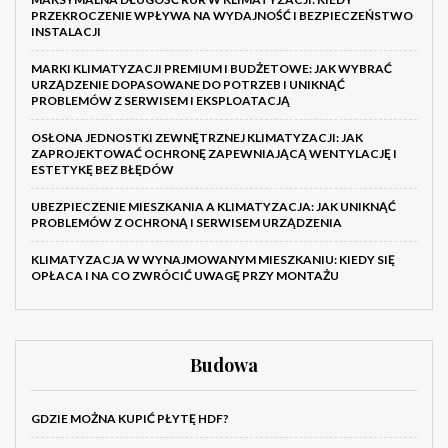
PRZEKROCZENIE WPŁYWA NA WYDAJNOŚĆ I BEZPIECZEŃSTWO
INSTALACJI
MARKI KLIMATYZACJI PREMIUM I BUDŻETOWE: JAK WYBRAĆ
URZĄDZENIE DOPASOWANE DO POTRZEB I UNIKNĄĆ
PROBLEMÓW Z SERWISEM I EKSPLOATACJĄ
OSŁONA JEDNOSTKI ZEWNĘTRZNEJ KLIMATYZACJI: JAK
ZAPROJEKTOWAĆ OCHRONĘ ZAPEWNIAJĄCĄ WENTYLACJĘ I
ESTETYKĘ BEZ BŁĘDÓW
UBEZPIECZENIE MIESZKANIA A KLIMATYZACJA: JAK UNIKNĄĆ
PROBLEMÓW Z OCHRONĄ I SERWISEM URZĄDZENIA
KLIMATYZACJA W WYNAJMOWANYM MIESZKANIU: KIEDY SIĘ
OPŁACA I NA CO ZWRÓCIĆ UWAGĘ PRZY MONTAŻU
Budowa
GDZIE MOŻNA KUPIĆ PŁYTĘ HDF?