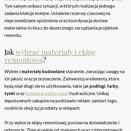
Tym samym unikasz sytuacji, w których realizacja jednego
zadania blokuje kolejne. Ustalenie rezerwy czasowej na
nieprzewidziane opóźnienia oraz koordynacja dostaw
materiałów to klucz do skutecznego zarządzania projektem
remontu.
Jak
wybrać materiały i ekipę
remontową
?
Wybierz
materiały budowlane
starannie, zwracając uwagę na
ich jakość oraz przeznaczenie. Zainwestuj w elementy, które
będą miał długi okres użytkowania, takie jak
podłogi
,
farby
,
tynki
oraz
instalacje elektryczne
i hydrauliczne. Unikaj
impulsywnych zakupów na podstawie reklam; zamiast tego,
osobiście obejrzyj produkty w sklepach.
Przy wyborze ekipy remontowej, postaw na doświadczenie i
referencje. Zbieraj opinie od znajomych oraz z internetowych