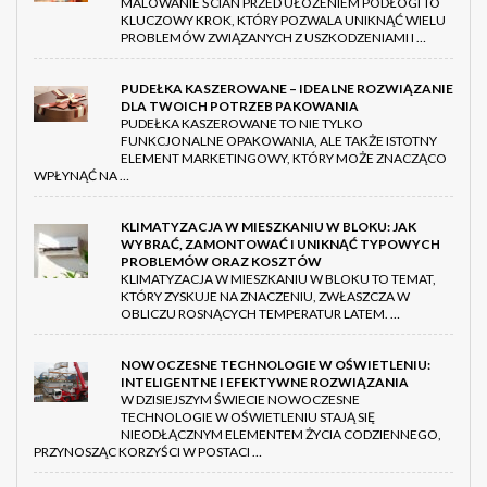
MALOWANIE ŚCIAN PRZED UŁOŻENIEM PODŁOGI TO
KLUCZOWY KROK, KTÓRY POZWALA UNIKNĄĆ WIELU
PROBLEMÓW ZWIĄZANYCH Z USZKODZENIAMI I …
PUDEŁKA KASZEROWANE – IDEALNE ROZWIĄZANIE
DLA TWOICH POTRZEB PAKOWANIA
PUDEŁKA KASZEROWANE TO NIE TYLKO
FUNKCJONALNE OPAKOWANIA, ALE TAKŻE ISTOTNY
ELEMENT MARKETINGOWY, KTÓRY MOŻE ZNACZĄCO
WPŁYNĄĆ NA …
KLIMATYZACJA W MIESZKANIU W BLOKU: JAK
WYBRAĆ, ZAMONTOWAĆ I UNIKNĄĆ TYPOWYCH
PROBLEMÓW ORAZ KOSZTÓW
KLIMATYZACJA W MIESZKANIU W BLOKU TO TEMAT,
KTÓRY ZYSKUJE NA ZNACZENIU, ZWŁASZCZA W
OBLICZU ROSNĄCYCH TEMPERATUR LATEM. …
NOWOCZESNE TECHNOLOGIE W OŚWIETLENIU:
INTELIGENTNE I EFEKTYWNE ROZWIĄZANIA
W DZISIEJSZYM ŚWIECIE NOWOCZESNE
TECHNOLOGIE W OŚWIETLENIU STAJĄ SIĘ
NIEODŁĄCZNYM ELEMENTEM ŻYCIA CODZIENNEGO,
PRZYNOSZĄC KORZYŚCI W POSTACI …