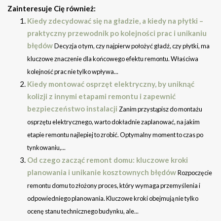
Zainteresuje Cię również:
Kiedy zdecydować się na gładzie, a kiedy na płytki –
praktyczny przewodnik po kolejności prac i unikaniu
błędów
Decyzja o tym, czy najpierw położyć gładź, czy płytki, ma
kluczowe znaczenie dla końcowego efektu remontu. Właściwa
kolejność prac nie tylko wpływa...
Kiedy montować osprzęt elektryczny, by uniknąć
kolizji z innymi etapami remontu i zapewnić
bezpieczeństwo instalacji
Zanim przystąpisz do montażu
osprzętu elektrycznego, warto dokładnie zaplanować, na jakim
etapie remontu najlepiej to zrobić. Optymalny moment to czas po
tynkowaniu,...
Od czego zacząć remont domu: kluczowe kroki
planowania i unikanie kosztownych błędów
Rozpoczęcie
remontu domu to złożony proces, który wymaga przemyślenia i
odpowiedniego planowania. Kluczowe kroki obejmują nie tylko
ocenę stanu technicznego budynku, ale...