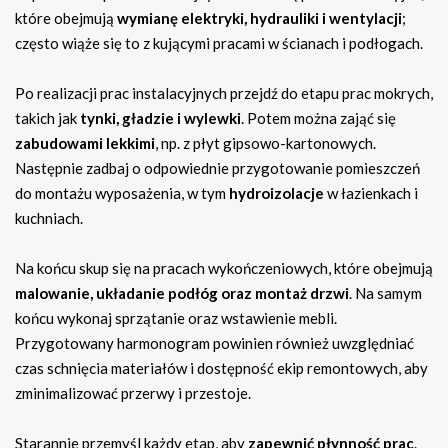
które obejmują
wymianę elektryki, hydrauliki i wentylacji
;
często wiąże się to z kującymi pracami w ścianach i podłogach.
Po realizacji prac instalacyjnych przejdź do etapu prac mokrych,
takich jak
tynki, gładzie i wylewki
. Potem można zająć się
zabudowami lekkimi
, np. z płyt gipsowo-kartonowych.
Następnie zadbaj o odpowiednie przygotowanie pomieszczeń
do montażu wyposażenia, w tym
hydroizolacje
w łazienkach i
kuchniach.
Na końcu skup się na pracach wykończeniowych, które obejmują
malowanie, układanie podłóg oraz montaż drzwi
. Na samym
końcu wykonaj sprzątanie oraz wstawienie mebli.
Przygotowany harmonogram powinien również uwzględniać
czas schnięcia materiałów i dostępność ekip remontowych, aby
zminimalizować przerwy i przestoje.
Starannie przemyśl każdy etap, aby
zapewnić płynność prac
.