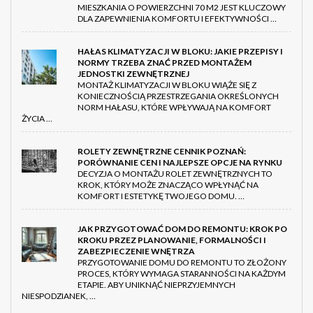
MIESZKANIA O POWIERZCHNI 70 M2 JEST KLUCZOWY
DLA ZAPEWNIENIA KOMFORTU I EFEKTYWNOŚCI …
HAŁAS KLIMATYZACJI W BLOKU: JAKIE PRZEPISY I
NORMY TRZEBA ZNAĆ PRZED MONTAŻEM
JEDNOSTKI ZEWNĘTRZNEJ
MONTAŻ KLIMATYZACJI W BLOKU WIĄŻE SIĘ Z
KONIECZNOŚCIĄ PRZESTRZEGANIA OKREŚLONYCH
NORM HAŁASU, KTÓRE WPŁYWAJĄ NA KOMFORT
ŻYCIA …
ROLETY ZEWNĘTRZNE CENNIK POZNAŃ:
PORÓWNANIE CEN I NAJLEPSZE OPCJE NA RYNKU
DECYZJA O MONTAŻU ROLET ZEWNĘTRZNYCH TO
KROK, KTÓRY MOŻE ZNACZĄCO WPŁYNĄĆ NA
KOMFORT I ESTETYKĘ TWOJEGO DOMU. …
JAK PRZYGOTOWAĆ DOM DO REMONTU: KROK PO
KROKU PRZEZ PLANOWANIE, FORMALNOŚCI I
ZABEZPIECZENIE WNĘTRZA
PRZYGOTOWANIE DOMU DO REMONTU TO ZŁOŻONY
PROCES, KTÓRY WYMAGA STARANNOŚCI NA KAŻDYM
ETAPIE. ABY UNIKNĄĆ NIEPRZYJEMNYCH
NIESPODZIANEK, …