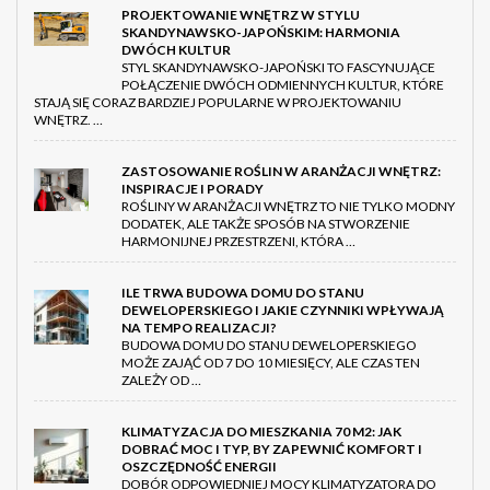
PROJEKTOWANIE WNĘTRZ W STYLU
SKANDYNAWSKO-JAPOŃSKIM: HARMONIA
DWÓCH KULTUR
STYL SKANDYNAWSKO-JAPOŃSKI TO FASCYNUJĄCE
POŁĄCZENIE DWÓCH ODMIENNYCH KULTUR, KTÓRE
STAJĄ SIĘ CORAZ BARDZIEJ POPULARNE W PROJEKTOWANIU
WNĘTRZ. …
ZASTOSOWANIE ROŚLIN W ARANŻACJI WNĘTRZ:
INSPIRACJE I PORADY
ROŚLINY W ARANŻACJI WNĘTRZ TO NIE TYLKO MODNY
DODATEK, ALE TAKŻE SPOSÓB NA STWORZENIE
HARMONIJNEJ PRZESTRZENI, KTÓRA …
ILE TRWA BUDOWA DOMU DO STANU
DEWELOPERSKIEGO I JAKIE CZYNNIKI WPŁYWAJĄ
NA TEMPO REALIZACJI?
BUDOWA DOMU DO STANU DEWELOPERSKIEGO
MOŻE ZAJĄĆ OD 7 DO 10 MIESIĘCY, ALE CZAS TEN
ZALEŻY OD …
KLIMATYZACJA DO MIESZKANIA 70 M2: JAK
DOBRAĆ MOC I TYP, BY ZAPEWNIĆ KOMFORT I
OSZCZĘDNOŚĆ ENERGII
DOBÓR ODPOWIEDNIEJ MOCY KLIMATYZATORA DO