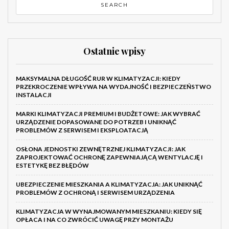
Ostatnie wpisy
MAKSYMALNA DŁUGOŚĆ RUR W KLIMATYZACJI: KIEDY
PRZEKROCZENIE WPŁYWA NA WYDAJNOŚĆ I BEZPIECZEŃSTWO
INSTALACJI
MARKI KLIMATYZACJI PREMIUM I BUDŻETOWE: JAK WYBRAĆ
URZĄDZENIE DOPASOWANE DO POTRZEB I UNIKNĄĆ
PROBLEMÓW Z SERWISEM I EKSPLOATACJĄ
OSŁONA JEDNOSTKI ZEWNĘTRZNEJ KLIMATYZACJI: JAK
ZAPROJEKTOWAĆ OCHRONĘ ZAPEWNIAJĄCĄ WENTYLACJĘ I
ESTETYKĘ BEZ BŁĘDÓW
UBEZPIECZENIE MIESZKANIA A KLIMATYZACJA: JAK UNIKNĄĆ
PROBLEMÓW Z OCHRONĄ I SERWISEM URZĄDZENIA
KLIMATYZACJA W WYNAJMOWANYM MIESZKANIU: KIEDY SIĘ
OPŁACA I NA CO ZWRÓCIĆ UWAGĘ PRZY MONTAŻU