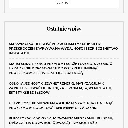
Ostatnie wpisy
MAKSYMALNA DŁUGOŚĆ RUR W KLIMATYZACJI: KIEDY
PRZEKROCZENIE WPŁYWA NA WYDAJNOŚĆ I BEZPIECZEŃSTWO
INSTALACJI
MARKI KLIMATYZACJI PREMIUM I BUDŻETOWE: JAK WYBRAĆ
URZĄDZENIE DOPASOWANE DO POTRZEB I UNIKNĄĆ
PROBLEMÓW Z SERWISEM I EKSPLOATACJĄ
OSŁONA JEDNOSTKI ZEWNĘTRZNEJ KLIMATYZACJI: JAK
ZAPROJEKTOWAĆ OCHRONĘ ZAPEWNIAJĄCĄ WENTYLACJĘ I
ESTETYKĘ BEZ BŁĘDÓW
UBEZPIECZENIE MIESZKANIA A KLIMATYZACJA: JAK UNIKNĄĆ
PROBLEMÓW Z OCHRONĄ I SERWISEM URZĄDZENIA
KLIMATYZACJA W WYNAJMOWANYM MIESZKANIU: KIEDY SIĘ
OPŁACA I NA CO ZWRÓCIĆ UWAGĘ PRZY MONTAŻU