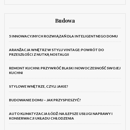
Budowa
5 INNOWACYJNYCH ROZWIĄZAŃ DLA INTELIGENTNEGO DOMU
ARANŻACJA WNĘTRZ W STYLU VINTAGE: POWRÓT DO
PRZESZŁOŚCI Z NUTKĄ NOSTALGII
REMONT KUCHNI: PRZYWRÓĆ BLASK I NOWOCZESNOŚĆ SWOJEJ
KUCHNI
STYLOWE WNĘTRZE, CZYLI JAKIE?
BUDOWANIE DOMU – JAK PRZYSPIESZYĆ?
AUTO KLIMATYZACJA ŁÓDŹ: NAJLEPSZE USŁUGI NAPRAWY I
KONSERWACJI UKŁADU CHŁODZENIA