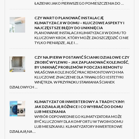
ŁAZIENKI JAKO PIERWSZEGO POMIESZCZENIA DO …
CZY WARTO PLANOWAĆ INSTALACJĘ
KLIMATYZACJI W DOMU – KLUCZOWE ASPEKTY I
NAJCZĘSTSZE BŁĘDY DO UNIKNIĘCIA
PLANOWANIE INSTALACJI KLIMATYZACJI W DOMU TO
KLUCZOWY KROK, KTÓRY MOŻE ZAOSZCZĘDZIĆ CI NIE
TYLKO PIENIĄDZE, ALE I …
CZY NAJPIERW POSTAWIĆ ŚCIANKI DZIAŁOWE CZY
ZROBIĆ WYLEWKI – JAK ZAPLANOWAĆ KOLEJNOŚĆ,
BY UNIKNĄĆ PROBLEMÓW PODCZAS REMONTU
WŁAŚCIWA KOLEJNOŚĆ PRAC REMONTOWYCH MA
KLUCZOWE ZNACZENIE DLA TRWAŁOŚCI I ESTETYKI
WNĘTRZA. W PRZYPADKU STAWIANIA ŚCIANEK
DZIAŁOWYCH …
KLIMATYZATOR INWERTEROWY A TRADYCYJNY:
JAK DZIAŁAJĄ RÓŻNICE I CO WYBRAĆ DO DOMU
LUB MIESZKANIA
WYBÓR ODPOWIEDNIEGO KLIMATYZATORA MOŻE
BYĆ KLUCZOWY DLA KOMFORTU W TWOIM DOMU
LUB MIESZKANIU. KLIMATYZATORY INWERTEROWE
DZIAŁAJĄ NA …