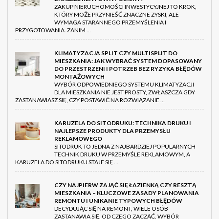
ZAKUP NIERUCHOMOŚCI INWESTYCYJNEJ TO KROK,
KTÓRY MOŻE PRZYNIEŚĆ ZNACZNE ZYSKI, ALE
WYMAGA STARANNEGO PRZEMYŚLENIA I
PRZYGOTOWANIA. ZANIM …
KLIMATYZACJA SPLIT CZY MULTISPLIT DO
MIESZKANIA: JAK WYBRAĆ SYSTEM DOPASOWANY
DO PRZESTRZENI I POTRZEB BEZ RYZYKA BŁĘDÓW
MONTAŻOWYCH
WYBÓR ODPOWIEDNIEGO SYSTEMU KLIMATYZACJI
DLA MIESZKANIA NIE JEST PROSTY, ZWŁASZCZA GDY
ZASTANAWIASZ SIĘ, CZY POSTAWIĆ NA ROZWIĄZANIE …
KARUZELA DO SITODRUKU: TECHNIKA DRUKU I
NAJLEPSZE PRODUKTY DLA PRZEMYSŁU
REKLAMOWEGO
SITODRUK TO JEDNA Z NAJBARDZIEJ POPULARNYCH
TECHNIK DRUKU W PRZEMYŚLE REKLAMOWYM, A
KARUZELA DO SITODRUKU STAJE SIĘ …
CZY NAJPIERW ZAJĄĆ SIĘ ŁAZIENKĄ CZY RESZTĄ
MIESZKANIA – KLUCZOWE ZASADY PLANOWANIA
REMONTU I UNIKANIE TYPOWYCH BŁĘDÓW
DECYDUJĄC SIĘ NA REMONT, WIELE OSÓB
ZASTANAWIA SIĘ, OD CZEGO ZACZĄĆ. WYBÓR