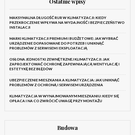
Ostatnie wpisy
MAKSYMALNA DŁUGOŚĆ RUR W KLIMATYZACJI: KIEDY
PRZEKROCZENIE WPŁYWA NA WYDAJNOŚĆ I BEZPIECZEŃSTWO
INSTALACJI
MARKI KLIMATYZACJI PREMIUM I BUDŻETOWE: JAK WYBRAĆ
URZĄDZENIE DOPASOWANE DO POTRZEB I UNIKNĄĆ
PROBLEMÓW Z SERWISEM I EKSPLOATACJĄ
OSŁONA JEDNOSTKI ZEWNĘTRZNEJ KLIMATYZACJI: JAK
ZAPROJEKTOWAĆ OCHRONĘ ZAPEWNIAJĄCĄ WENTYLACJĘ I
ESTETYKĘ BEZ BŁĘDÓW
UBEZPIECZENIE MIESZKANIA A KLIMATYZACJA: JAK UNIKNĄĆ
PROBLEMÓW Z OCHRONĄ I SERWISEM URZĄDZENIA
KLIMATYZACJA W WYNAJMOWANYM MIESZKANIU: KIEDY SIĘ
OPŁACA I NA CO ZWRÓCIĆ UWAGĘ PRZY MONTAŻU
Budowa