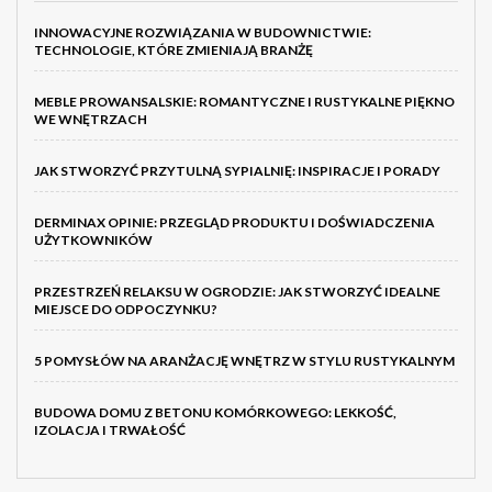
INNOWACYJNE ROZWIĄZANIA W BUDOWNICTWIE:
TECHNOLOGIE, KTÓRE ZMIENIAJĄ BRANŻĘ
MEBLE PROWANSALSKIE: ROMANTYCZNE I RUSTYKALNE PIĘKNO
WE WNĘTRZACH
JAK STWORZYĆ PRZYTULNĄ SYPIALNIĘ: INSPIRACJE I PORADY
DERMINAX OPINIE: PRZEGLĄD PRODUKTU I DOŚWIADCZENIA
UŻYTKOWNIKÓW
PRZESTRZEŃ RELAKSU W OGRODZIE: JAK STWORZYĆ IDEALNE
MIEJSCE DO ODPOCZYNKU?
5 POMYSŁÓW NA ARANŻACJĘ WNĘTRZ W STYLU RUSTYKALNYM
BUDOWA DOMU Z BETONU KOMÓRKOWEGO: LEKKOŚĆ,
IZOLACJA I TRWAŁOŚĆ