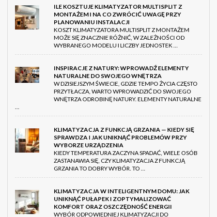
ILE KOSZTUJE KLIMATYZATOR MULTISPLIT Z
MONTAŻEM I NA CO ZWRÓCIĆ UWAGĘ PRZY
PLANOWANIU INSTALACJI
KOSZT KLIMATYZATORA MULTISPLIT Z MONTAŻEM
MOŻE SIĘ ZNACZNIE RÓŻNIĆ, W ZALEŻNOŚCI OD
WYBRANEGO MODELU I LICZBY JEDNOSTEK …
INSPIRACJE Z NATURY: WPROWADŹ ELEMENTY
NATURALNE DO SWOJEGO WNĘTRZA
W DZISIEJSZYM ŚWIECIE, GDZIE TEMPO ŻYCIA CZĘSTO
PRZYTŁACZA, WARTO WPROWADZIĆ DO SWOJEGO
WNĘTRZA ODROBINĘ NATURY. ELEMENTY NATURALNE
…
KLIMATYZACJA Z FUNKCJĄ GRZANIA — KIEDY SIĘ
SPRAWDZA I JAK UNIKNĄĆ PROBLEMÓW PRZY
WYBORZE URZĄDZENIA
KIEDY TEMPERATURA ZACZYNA SPADAĆ, WIELE OSÓB
ZASTANAWIA SIĘ, CZY KLIMATYZACJA Z FUNKCJĄ
GRZANIA TO DOBRY WYBÓR. TO …
KLIMATYZACJA W INTELIGENTNYM DOMU: JAK
UNIKNĄĆ PUŁAPEK I ZOPTYMALIZOWAĆ
KOMFORT ORAZ OSZCZĘDNOŚĆ ENERGII
WYBÓR ODPOWIEDNIEJ KLIMATYZACJI DO