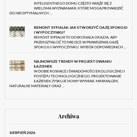
INTELIGENTNEGO DOMU CZĘSTO WIĄŻE SIĘ Z
WIELOMA WYZWANIAMI, KTÓRE MOGĄ PROWADZIĆ
DO NIEOPTYMALNYCH …
REMONT SYPIALNI: JAK STWORZYĆ OAZĘ SPOKOJU
I WYPOCZYNKU?
REMONT SYPIALNI TO DOSKONAŁA OKAZJA, ABY
PRZEKSZTAŁCIĆ TO MIEJSCE W PRAWDZIWĄ OAZĘ
SPOKOJU I WYPOCZYNKU. WYBÓR ODPOWIEDNICH …
NAJNOWSZE TRENDY W PROJEKTOWANIU
ŁAZIENEK
W DOBIE ROSNĄCEJ ŚWIADOMOŚCI EKOLOGICZNEJ I
POSTĘPU TECHNOLOGICZNEGO, PROJEKTOWANIE
ŁAZIENEK ZYSKUJE NOWY WYMIAR. MINIMALIZM,
NATURALNE MATERIAŁY ORAZ …
Archiwa
SIERPIEŃ 2026